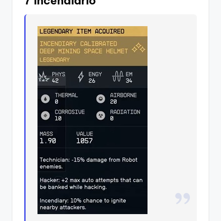
7 Incendiario