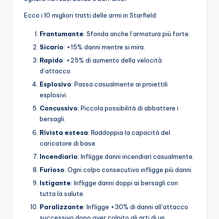
Ecco i 10 migliori tratti delle armi in Starfield:
Frantumante
: Sfonda anche l’armatura più forte.
Sicario
: +15% danni mentre si mira.
Rapido
: +25% di aumento della velocità
d’attacco.
Esplosivo
: Passa casualmente ai proiettili
esplosivi.
Concussivo
: Piccola possibilità di abbattere i
bersagli.
Rivista estesa
: Raddoppia la capacità del
caricatore di base.
Incendiario
: Infligge danni incendiari casualmente.
Furioso
: Ogni colpo consecutivo infligge più danni.
Istigante
: Infligge danni doppi ai bersagli con
tutta la salute.
Paralizzante
: Infligge +30% di danni all’attacco
successivo dopo aver colpito gli arti di un