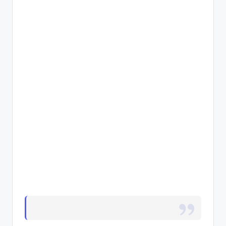
A
p
p
a
s
si
o
n
a
ti
d
i
G
i