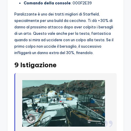
Comando della console
: 000F2E39
Paralizzante è uno dei tratti migliori di Starfield,
specialmente per una build da cecchino. Ti dà +30% di
danno al prossimo attacco dopo aver colpito i bersagli
di un arto. Questo vale anche per la testa, fantastica
quando si mira ad uccidere con un colpo alla testa. Se il
primo colpo non uccide il bersaglio, il successivo
infliggerà un danno extra del 30%, finendolo.
9 Istigazione