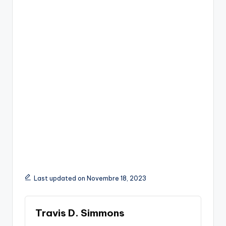
Last updated on Novembre 18, 2023
Travis D. Simmons