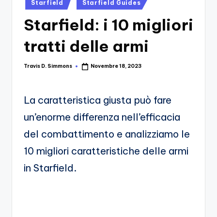
si
Posted
Migliori
Starfield
Starfield Guides
in
Giochi,
n
Starfield: i 10 migliori
Recensioni
-
Dettagliate,
tratti delle armi
Il
Guide
E
B
Travis D. Simmons
Novembre 18, 2023
Notizie
Posted
by
l
Dal
Mondo
o
La caratteristica giusta può fare
Dei
g
Giochi.
un’enorme differenza nell’efficacia
d
del combattimento e analizziamo le
e
10 migliori caratteristiche delle armi
i
in Starfield.
V
e
ri