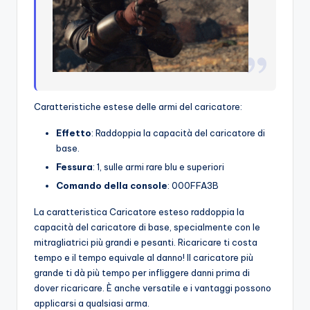
Caratteristiche estese delle armi del caricatore:
Effetto
: Raddoppia la capacità del caricatore di
base.
Fessura
: 1, sulle armi rare blu e superiori
Comando della console
: 000FFA3B
La caratteristica Caricatore esteso raddoppia la
capacità del caricatore di base, specialmente con le
mitragliatrici più grandi e pesanti. Ricaricare ti costa
tempo e il tempo equivale al danno! Il caricatore più
grande ti dà più tempo per infliggere danni prima di
dover ricaricare. È anche versatile e i vantaggi possono
applicarsi a qualsiasi arma.