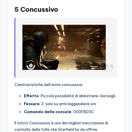
5 Concussivo
Caratteristiche dell’arma concussiva:
Effetto
: Piccola possibilità di abbattere i bersagli.
Fessura
: 3, solo su armi leggendarie oro
Comando della console
: 000FBD3C
Il tratto Concussivo è uno dei migliori meccanismi di
controllo della folla che Starfield ha da offrire.