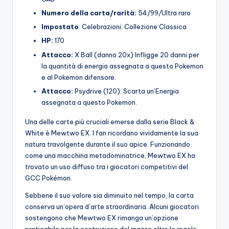
Numero della carta/rarità:
54/99/Ultra raro
Impostato
: Celebrazioni: Collezione Classica
HP:
170
Attacco:
X Ball (danno 20x) Infligge 20 danni per
la quantità di energia assegnata a questo Pokemon
e al Pokemon difensore.
Attacco:
Psydrive (120): Scarta un’Energia
assegnata a questo Pokemon.
Una delle carte più cruciali emerse dalla serie Black &
White è Mewtwo EX. I fan ricordano vividamente la sua
natura travolgente durante il suo apice. Funzionando
come una macchina metadominatrice, Mewtwo EX ha
trovato un uso diffuso tra i giocatori competitivi del
GCC Pokémon.
Sebbene il suo valore sia diminuito nel tempo, la carta
conserva un’opera d’arte straordinaria. Alcuni giocatori
sostengono che Mewtwo EX rimanga un’opzione
praticabile per la costruzione del mazzo oltre le regole