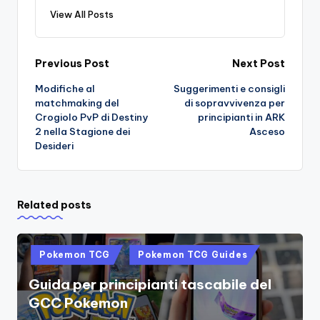
View All Posts
Post
Previous Post
Next Post
Modifiche al
Suggerimenti e consigli
navigation
matchmaking del
di sopravvivenza per
Crogiolo PvP di Destiny
principianti in ARK
2 nella Stagione dei
Asceso
Desideri
Related posts
Posted
Pokemon TCG
Pokemon TCG Guides
in
Guida per principianti tascabile del
GCC Pokemon