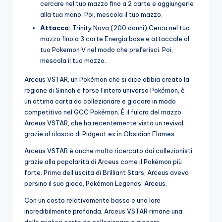
cercare nel tuo mazzo fino a 2 carte e aggiungerle
alla tua mano. Poi, mescola il tuo mazzo.
Attacco:
Trinity Nova (200 danni) Cerca nel tuo
mazzo fino a 3 carte Energia base e attaccale al
tuo Pokemon V nel modo che preferisci. Poi,
mescola il tuo mazzo.
Arceus VSTAR, un Pokémon che si dice abbia creato la
regione di Sinnoh e forse l’intero universo Pokémon, è
un’ottima carta da collezionare e giocare in modo
competitivo nel GCC Pokémon. È il fulcro del mazzo
Arceus VSTAR, che ha recentemente visto un revival
grazie al rilascio di Pidgeot ex in Obsidian Flames.
Arceus VSTAR è anche molto ricercato dai collezionisti
grazie alla popolarità di Arceus come il Pokémon più
forte. Prima dell’uscita di Brilliant Stars, Arceus aveva
persino il suo gioco, Pokémon Legends: Arceus.
Con un costo relativamente basso e una lore
incredibilmente profonda, Arceus VSTAR rimane una
delle migliori carte da collezionare e giocare.