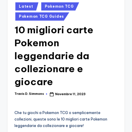
si
Migliori
Posted
Latest
Pokemon TCG
Giochi,
n
in
Recensioni
Pokemon TCG Guides
-
Dettagliate,
10 migliori carte
Il
Guide
E
B
Pokemon
Notizie
l
Dal
leggendarie da
Mondo
o
Dei
collezionare e
g
Giochi.
d
giocare
e
Travis D. Simmons
Novembre 11, 2023
i
Posted
by
V
Che tu giochi a Pokemon TCG o semplicemente
e
collezioni, queste sono le 10 migliori carte Pokemon
ri
leggendarie da collezionare e giocare!