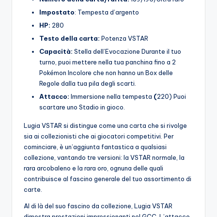
Impostato
: Tempesta d’argento
HP:
280
Testo della carta:
Potenza VSTAR
Capacità:
Stella dell’Evocazione Durante il tuo
turno, puoi mettere nella tua panchina fino a 2
Pokémon Incolore che non hanno un Box delle
Regole dalla tua pila degli scarti.
Attacco:
Immersione nella tempesta
(
220) Puoi
scartare uno Stadio in gioco.
Lugia VSTAR si distingue come una carta che si rivolge
sia ai collezionisti che ai giocatori competitivi. Per
cominciare, è un’aggiunta fantastica a qualsiasi
collezione, vantando tre versioni: la VSTAR normale, la
rara arcobaleno e la rara oro, ognuna delle quali
contribuisce al fascino generale del tuo assortimento di
carte.
Al di là del suo fascino da collezione, Lugia VSTAR
dimostra prestazioni impressionanti nel GCC. L’attacco