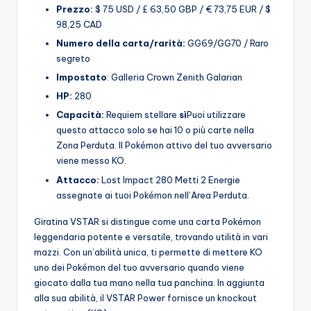
Prezzo:
$ 75 USD / £ 63,50 GBP / € 73,75 EUR / $
98,25 CAD
Numero della carta/rarità:
GG69/GG70 / Raro
segreto
Impostato
: Galleria Crown Zenith Galarian
HP:
280
Capacità:
Requiem stellare
sì
Puoi utilizzare
questo attacco solo se hai 10 o più carte nella
Zona Perduta. Il Pokémon attivo del tuo avversario
viene messo KO.
Attacco:
Lost Impact 280 Metti 2 Energie
assegnate ai tuoi Pokémon nell’Area Perduta.
Giratina VSTAR si distingue come una carta Pokémon
leggendaria potente e versatile, trovando utilità in vari
mazzi. Con un’abilità unica, ti permette di mettere KO
uno dei Pokémon del tuo avversario quando viene
giocato dalla tua mano nella tua panchina. In aggiunta
alla sua abilità, il VSTAR Power fornisce un knockout