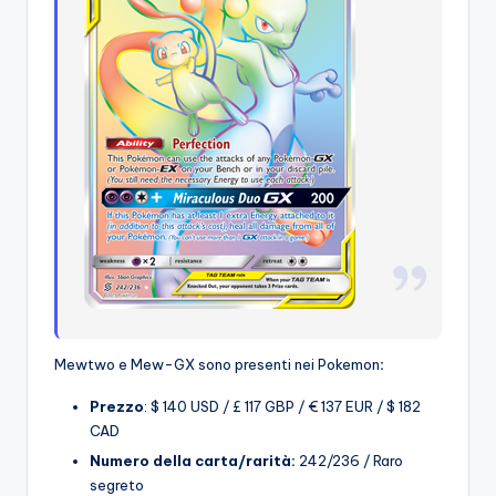
Mewtwo e Mew-GX sono presenti nei Pokemon
:
Prezzo
: $ 140 USD / £ 117 GBP / € 137 EUR / $ 182
CAD
Numero della carta/rarità:
242/236 / Raro
segreto