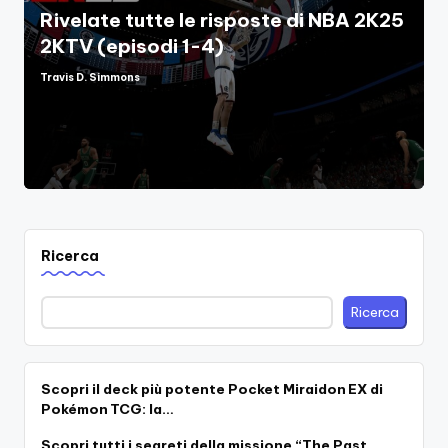
Rivelate tutte le risposte di NBA 2K25
2KTV (episodi 1-4)
Travis D. Simmons
Posted
by
Ricerca
Ricerca
Scopri il deck più potente Pocket Miraidon EX di
Pokémon TCG: la…
Scopri tutti i segreti della missione “The Past