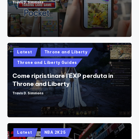
Travis D. Simmons
Posted
by
Posted
Latest
Throne and Liberty
in
Throne and Liberty Guides
Come ripristinare l'EXP perduta in
Throne and Liberty
Travis D. Simmons
Posted
by
Posted
Latest
NBA 2K25
in