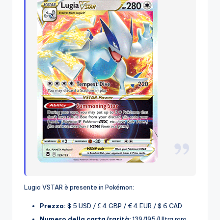
Lugia VSTAR è presente in Pokémon:
Prezzo:
$ 5 USD / £ 4 GBP / € 4 EUR / $ 6 CAD
Numero della carta/rarità:
139/195/Ultra raro