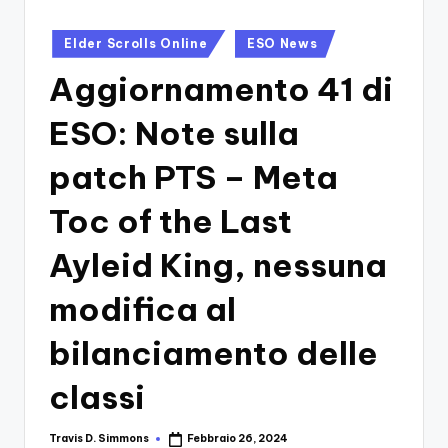
si
Migliori
Giochi,
n
Posted
Elder Scrolls Online
ESO News
Recensioni
in
-
Dettagliate,
Aggiornamento 41 di
Il
Guide
E
ESO: Note sulla
B
Notizie
l
Dal
patch PTS – Meta
Mondo
o
Toc of the Last
Dei
g
Giochi.
Ayleid King, nessuna
d
e
modifica al
i
bilanciamento delle
V
classi
e
ri
Travis D. Simmons
Febbraio 26, 2024
Posted