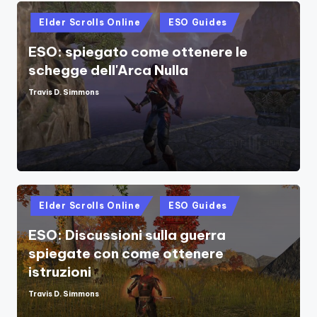
Posted
Elder Scrolls Online
ESO Guides
in
ESO: spiegato come ottenere le
schegge dell'Arca Nulla
Travis D. Simmons
Posted
by
Posted
Elder Scrolls Online
ESO Guides
in
ESO: Discussioni sulla guerra
spiegate con come ottenere
istruzioni
Travis D. Simmons
Posted
by