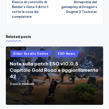
Elenco di controllo di
Anteprima del
navigation
Baldur’s Gate 3 Atto 1:
gameplay di Dragon’s
tutte le cose da
Dogma 2 Trickster
completare
Related posts
Posted
Elder Scrolls Online
ESO News
in
Note sulla patch ESO v10.0.5
Capitolo Gold Road e aggiornamento
42
Travis D. Simmons
Posted
by