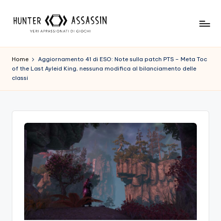
Skip
to
H
Benvenuto
content
Nel
u
Home
Aggiornamento 41 di ESO: Note sulla patch PTS – Meta Toc
Nostro
of the Last Ayleid King, nessuna modifica al bilanciamento delle
n
Sito
classi
Di
t
Gioco,
e
Dove
r
L'esperienza
Di
A
Gioco
s
Viene
Prima
s
Di
a
Tutto!
Trova
s
I