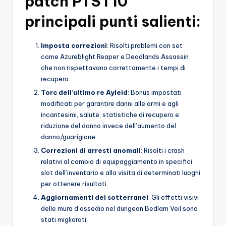
patch PTS I 10
o
principali punti salienti:
c
h
Imposta correzioni
: Risolti problemi con set
come Azureblight Reaper e Deadlands Assassin
i
che non rispettavano correttamente i tempi di
recupero.
Torc dell’ultimo re Ayleid
: Bonus impostati
modificati per garantire danni alle armi e agli
incantesimi, salute, statistiche di recupero e
riduzione del danno invece dell’aumento del
danno/guarigione.
Correzioni di arresti anomali
: Risolti i crash
relativi al cambio di equipaggiamento in specifici
slot dell’inventario e alla visita di determinati luoghi
per ottenere risultati.
Aggiornamenti dei sotterranei
: Gli effetti visivi
delle mura d’assedio nel dungeon Bedlam Veil sono
stati migliorati.