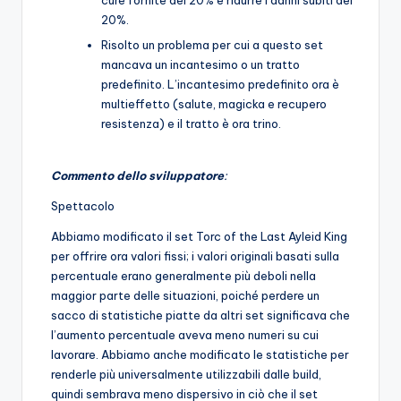
cure fornite del 20% e ridurre i danni subiti del
20%.
Risolto un problema per cui a questo set
mancava un incantesimo o un tratto
predefinito. L’incantesimo predefinito ora è
multieffetto (salute, magicka e recupero
resistenza) e il tratto è ora trino.
Commento dello sviluppatore
:
Spettacolo
Abbiamo modificato il set Torc of the Last Ayleid King
per offrire ora valori fissi; i valori originali basati sulla
percentuale erano generalmente più deboli nella
maggior parte delle situazioni, poiché perdere un
sacco di statistiche piatte da altri set significava che
l’aumento percentuale aveva meno numeri su cui
lavorare. Abbiamo anche modificato le statistiche per
renderle più universalmente utilizzabili dalle build,
quindi sembrava meno dispersivo in ciò che il set