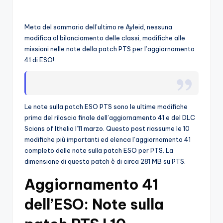
A
by
p
Meta del sommario dell’ultimo re Ayleid, nessuna
p
modifica al bilanciamento delle classi, modifiche alle
missioni nelle note della patch PTS per l’aggiornamento
a
41 di ESO!
s
si
o
Le note sulla patch ESO PTS sono le ultime modifiche
prima del rilascio finale dell’aggiornamento 41 e del DLC
n
Scions of Ithelia l’11 marzo. Questo post riassume le 10
a
modifiche più importanti ed elenca l’aggiornamento 41
completo delle note sulla patch ESO per PTS. La
ti
dimensione di questa patch è di circa 281 MB su PTS.
d
Aggiornamento 41
i
dell’ESO: Note sulla
G
i