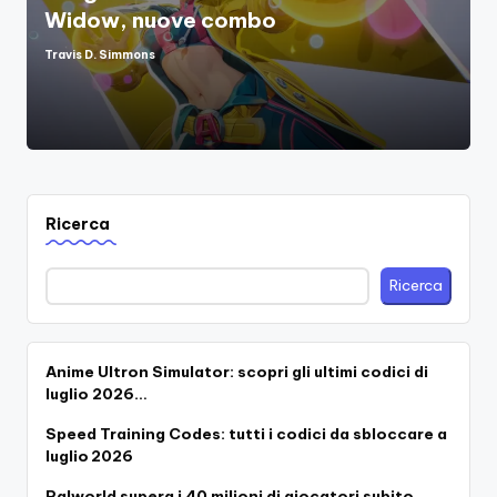
Widow, nuove combo
Travis D. Simmons
Posted
by
Ricerca
Ricerca
Anime Ultron Simulator: scopri gli ultimi codici di
luglio 2026…
Speed Training Codes: tutti i codici da sbloccare a
luglio 2026
Palworld supera i 40 milioni di giocatori subito