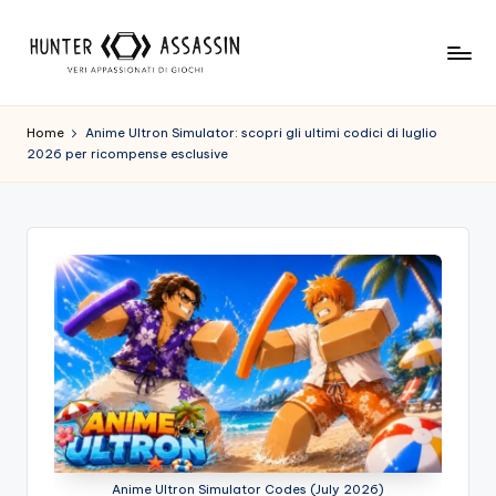
Skip
to
H
Benvenuto
content
Nel
u
Home
Anime Ultron Simulator: scopri gli ultimi codici di luglio
Nostro
2026 per ricompense esclusive
n
Sito
Di
t
Gioco,
e
Dove
r
L'esperienza
Di
A
Gioco
s
Viene
Prima
s
Di
a
Tutto!
Trova
s
I
Anime Ultron Simulator Codes (July 2026)