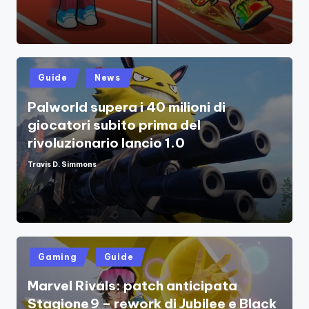
Posted
Guide
News
in
Palworld supera i 40 milioni di
giocatori subito prima del
rivoluzionario lancio 1.0
Travis D. Simmons
Posted
by
Posted
Gaming
Guide
in
Marvel Rivals: patch anticipata
Stagione 9 – rework di Jubilee e Black