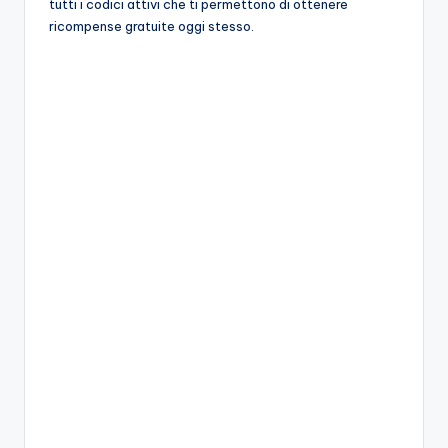
tutti i codici attivi che ti permettono di ottenere
A
ricompense gratuite oggi stesso.
p
p
a
s
si
o
n
a
ti
d
i
G
i