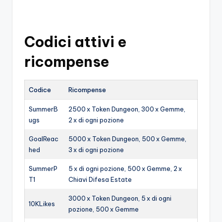
o
c
Codici attivi e
h
ricompense
i
Codice
Ricompense
SummerB
2500 x Token Dungeon, 300 x Gemme,
ugs
2 x di ogni pozione
GoalReac
5000 x Token Dungeon, 500 x Gemme,
hed
3 x di ogni pozione
SummerP
5 x di ogni pozione, 500 x Gemme, 2 x
T1
Chiavi Difesa Estate
3000 x Token Dungeon, 5 x di ogni
10KLikes
pozione, 500 x Gemme