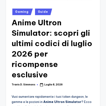
si
Migliori
Giochi,
n
Posted
Recensioni
Gaming
Guide
-
in
Dettagliate,
Anime Ultron
Il
Guide
E
B
Simulator: scopri gli
Notizie
l
Dal
ultimi codici di luglio
Mondo
o
Dei
2026 per
g
Giochi.
d
ricompense
e
esclusive
i
V
Travis D. Simmons
Luglio 8, 2026
Posted
by
e
Vuoi aumentare rapidamente i tuoi token dungeon, le
ri
gemme e le pozioni in
Anime Ultron Simulator
? Ecco