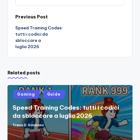
Post
Previous Post
Speed Training Codes:
navigation
tutti i codici da
sbloccare a
luglio 2026
Related posts
Posted
Gaming
Guide
in
Speed Training Codes: tutti i codici
da sbloccare a luglio 2026
Travis D. Simmons
Posted
by