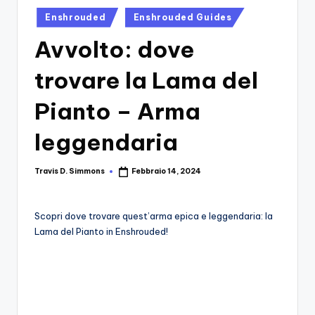
si
Migliori
Posted
Enshrouded
Enshrouded Guides
Giochi,
n
in
Recensioni
Avvolto: dove
-
Dettagliate,
Il
Guide
trovare la Lama del
E
B
Notizie
Pianto – Arma
l
Dal
Mondo
leggendaria
o
Dei
g
Giochi.
Travis D. Simmons
Febbraio 14, 2024
Posted
d
by
e
Scopri dove trovare quest’arma epica e leggendaria: la
i
Lama del Pianto in Enshrouded!
V
e
ri