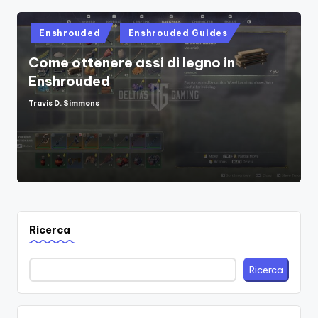
Posted
Enshrouded
Enshrouded Guides
in
Come ottenere assi di legno in
Enshrouded
Travis D. Simmons
Posted
by
Ricerca
Ricerca