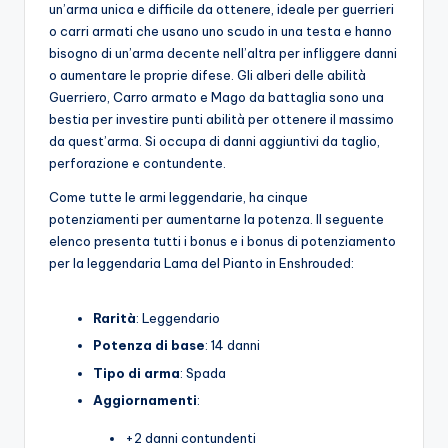
un’arma unica e difficile da ottenere, ideale per guerrieri
o
o carri armati che usano uno scudo in una testa e hanno
bisogno di un’arma decente nell’altra per infliggere danni
c
o aumentare le proprie difese. Gli alberi delle abilità
h
Guerriero, Carro armato e Mago da battaglia sono una
bestia per investire punti abilità per ottenere il massimo
i
da quest’arma. Si occupa di danni aggiuntivi da taglio,
perforazione e contundente.
Come tutte le armi leggendarie, ha cinque
potenziamenti per aumentarne la potenza. Il seguente
elenco presenta tutti i bonus e i bonus di potenziamento
per la leggendaria Lama del Pianto in Enshrouded:
Rarità
: Leggendario
Potenza di base
: 14 danni
Tipo di arma
: Spada
Aggiornamenti
:
+2 danni contundenti