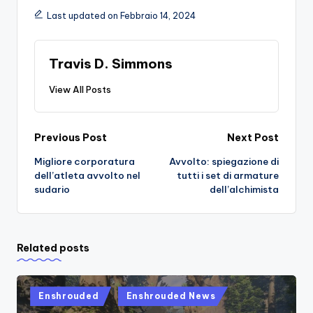
Last updated on Febbraio 14, 2024
Travis D. Simmons
View All Posts
Post
Previous Post
Next Post
Migliore corporatura
Avvolto: spiegazione di
navigation
dell’atleta avvolto nel
tutti i set di armature
sudario
dell’alchimista
Related posts
Posted
Enshrouded
Enshrouded News
in