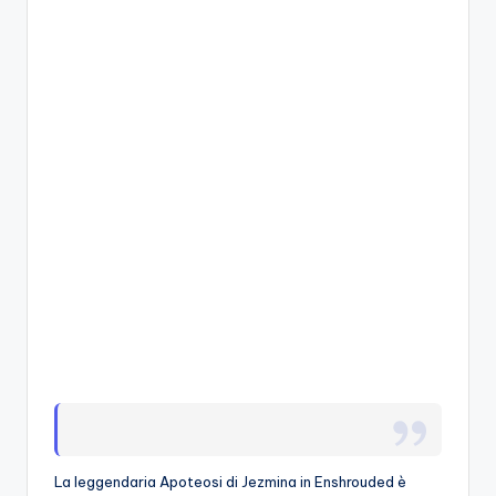
A
p
p
a
s
si
o
n
a
ti
d
i
G
La leggendaria Apoteosi di Jezmina in Enshrouded è
i