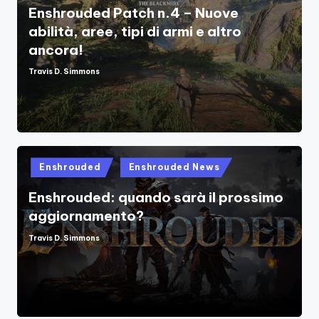
Enshrouded Patch n.4 – Nuove
abilità, aree, tipi di armi e altro
ancora!
Travis D. Simmons
Posted
by
Posted
Enshrouded
Enshrouded News
in
Enshrouded: quando sarà il prossimo
aggiornamento?
Travis D. Simmons
Posted
by