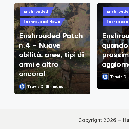
Posted
Posted
Enshrouded
Enshroude
in
in
Enshrouded News
Enshroude
Enshrouded Patch
Enshro
n.4 – Nuove
quando 
abilità, aree, tipi di
prossi
armi e altro
aggior
ancora!
Travis D
Posted
by
Travis D. Simmons
Posted
by
Copyright 2026 —
Hu