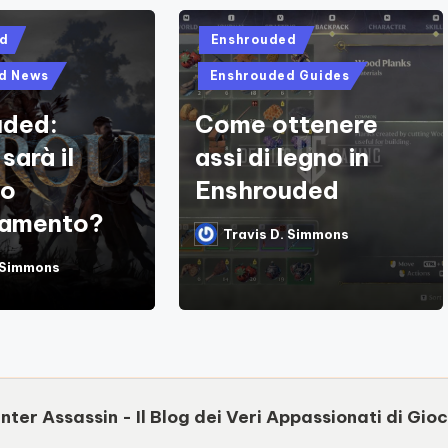
Posted
d
Enshrouded
in
d News
Enshrouded Guides
uded:
Come ottenere
sarà il
assi di legno in
mo
Enshrouded
namento?
Travis D. Simmons
Posted
by
. Simmons
nter Assassin - Il Blog dei Veri Appassionati di Gioc