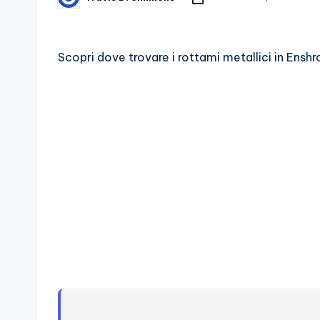
Posted
by
d
e
Scopri dove trovare i rottami metallici in Enshr
i
V
e
ri
A
p
p
a