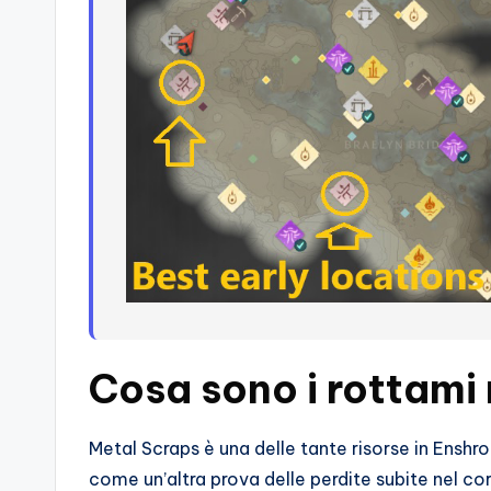
o
c
h
i
Cosa sono i rottami 
Metal Scraps è una delle tante risorse in Enshro
come un’altra prova delle perdite subite nel co