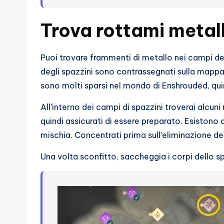
s
s
Trova rottami metall
i
Puoi trovare frammenti di metallo nei campi de
o
degli spazzini sono contrassegnati sulla mappa
n
sono molti sparsi nel mondo di Enshrouded, quin
a
All’interno dei campi di spazzini troverai alcu
quindi assicurati di essere preparato. Esistono d
ti
mischia. Concentrati prima sull’eliminazione dei
d
Una volta sconfitto, saccheggia i corpi dello s
i
G
i