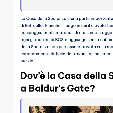
s
s
La Casa della Speranza è una parte importante d
i
di Raffaello. È anche il luogo in cui il diavolo ti
o
equipaggiamenti, materiali di consumo e oggett
ogni giocatore di BG3 e aggiunge senza dubbio v
n
della Speranza non può essere trovata sulla ma
a
estremamente difficile da trovare, quindi ecco 
puzzle.
ti
Dov’è la Casa della 
d
i
a Baldur’s Gate?
G
i