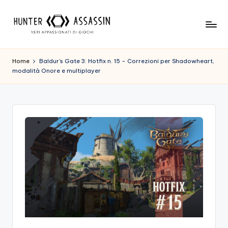
Skip
to
H
Benvenuto
content
Nel
u
Home
Baldur’s Gate 3: Hotfix n. 15 – Correzioni per Shadowheart,
Nostro
modalità Onore e multiplayer
n
Sito
Di
t
Gioco,
e
Dove
r
L'esperienza
Di
A
Gioco
s
Viene
Prima
s
Di
a
Tutto!
Trova
s
I