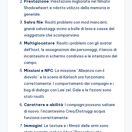
Prestazione
: Prestazioni migliorate nel filmato
Shadowheart e ridotto utilizzo della memoria in
generale.
Salva file
: Risolti problemi con mod mancanti,
grandi salvataggi vicino a bolle di lava e casse del
viaggiatore che scomparivano.
Multigiocatore
: Risolti i problemi con gli avatar
dell’host, le assegnazioni dei personaggi, il lancio di
incantesimi in schermo condiviso e le interazioni del
campo.
Missioni e NPC
: La missione “Alleanza con il
diavolo” e la scena di Karlach ora funzionano
correttamente. I comportamenti dei compagni e i
bug di dialogo con Lae’zel, Gale e le fazioni sono
stati risolti.
Carattere e abilità
: I compagni possono saltare
di nuovo, l’incantesimo Crea/Distruggi acqua
funziona correttamente.
Immagini
: Le texture e i filmati delle armi sono
stati corretti, incluso il bug “Pinocchio” che