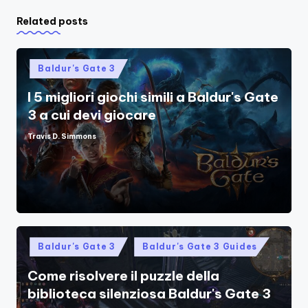
Related posts
Posted
Baldur's Gate 3
in
I 5 migliori giochi simili a Baldur's Gate
3 a cui devi giocare
Travis D. Simmons
Posted
by
Posted
Baldur's Gate 3
Baldur's Gate 3 Guides
in
Come risolvere il puzzle della
biblioteca silenziosa Baldur's Gate 3