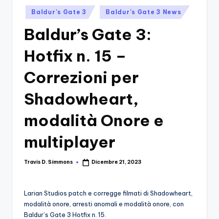
si
Migliori
Posted
Baldur's Gate 3
Baldur's Gate 3 News
Giochi,
n
in
Recensioni
Baldur’s Gate 3:
-
Dettagliate,
Il
Guide
Hotfix n. 15 –
E
B
Notizie
Correzioni per
l
Dal
Mondo
Shadowheart,
o
Dei
g
Giochi.
modalità Onore e
d
multiplayer
e
i
Travis D. Simmons
Dicembre 21, 2023
Posted
by
V
e
Larian Studios patch e corregge filmati di Shadowheart,
modalità onore, arresti anomali e modalità onore, con
ri
Baldur’s Gate 3 Hotfix n. 15.