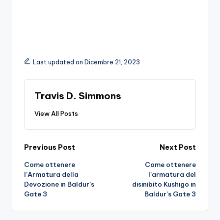
Last updated on Dicembre 21, 2023
Travis D. Simmons
View All Posts
Post
Previous Post
Next Post
Come ottenere
Come ottenere
navigation
l’Armatura della
l’armatura del
Devozione in Baldur’s
disinibito Kushigo in
Gate 3
Baldur’s Gate 3