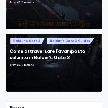
Travis D. Simmons
Posted
by
Posted
Baldur's Gate 3
Baldur's Gate 3 Guides
in
Come attraversare l'avamposto
selunita in Baldur's Gate 3
Travis D. Simmons
Posted
by
Ricerca