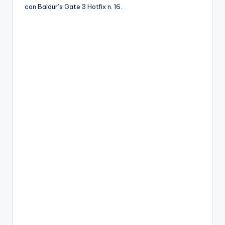
A
con Baldur’s Gate 3 Hotfix n. 16.
p
p
a
s
si
o
n
a
ti
d
i
G
i