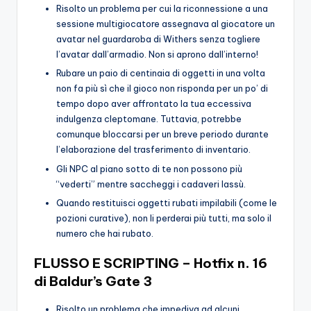
Risolto un problema per cui la riconnessione a una
sessione multigiocatore assegnava al giocatore un
avatar nel guardaroba di Withers senza togliere
l’avatar dall’armadio. Non si aprono dall’interno!
Rubare un paio di centinaia di oggetti in una volta
non fa più sì che il gioco non risponda per un po’ di
tempo dopo aver affrontato la tua eccessiva
indulgenza cleptomane. Tuttavia, potrebbe
comunque bloccarsi per un breve periodo durante
l’elaborazione del trasferimento di inventario.
Gli NPC al piano sotto di te non possono più
“vederti” mentre saccheggi i cadaveri lassù.
Quando restituisci oggetti rubati impilabili (come le
pozioni curative), non li perderai più tutti, ma solo il
numero che hai rubato.
FLUSSO E SCRIPTING – Hotfix n. 16
di Baldur’s Gate 3
Risolto un problema che impediva ad alcuni