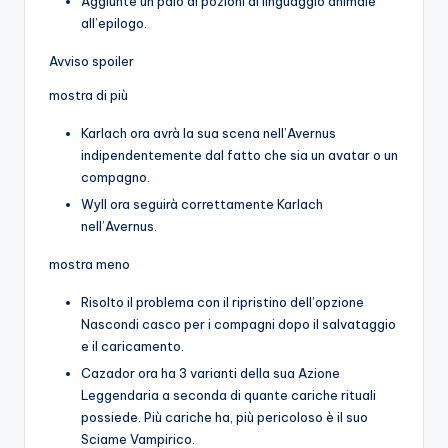
Aggiunte un paio di pozioni di linguaggio animale
all’epilogo.
Avviso spoiler
mostra di più
Karlach ora avrà la sua scena nell’Avernus
indipendentemente dal fatto che sia un avatar o un
compagno.
Wyll ora seguirà correttamente Karlach
nell’Avernus.
mostra meno
Risolto il problema con il ripristino dell’opzione
Nascondi casco per i compagni dopo il salvataggio
e il caricamento.
Cazador ora ha 3 varianti della sua Azione
Leggendaria a seconda di quante cariche rituali
possiede. Più cariche ha, più pericoloso è il suo
Sciame Vampirico.