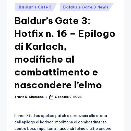
si
Migliori
Posted
Baldur's Gate 3
Baldur's Gate 3 News
Giochi,
n
in
Recensioni
Baldur’s Gate 3:
-
Dettagliate,
Il
Guide
Hotfix n. 16 – Epilogo
E
B
Notizie
di Karlach,
l
Dal
Mondo
modifiche al
o
Dei
g
Giochi.
combattimento e
d
nascondere l’elmo
e
i
Travis D. Simmons
Gennaio 9, 2024
Posted
by
V
e
Larian Studios applica patch e correzioni alla storia
dell’epilogo di Karlach, modifiche al combattimento
ri
contro boss importanti, nascondi l’elmo e altro ancora