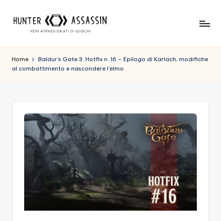
Skip
to
H
Benvenuto
content
Nel
u
Home
Baldur’s Gate 3: Hotfix n. 16 – Epilogo di Karlach, modifiche
Nostro
al combattimento e nascondere l’elmo
n
Sito
Di
t
Gioco,
e
Dove
r
L'esperienza
Di
A
Gioco
s
Viene
Prima
s
Di
a
Tutto!
Trova
s
I