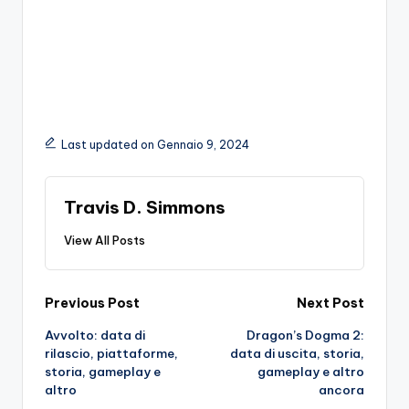
Last updated on Gennaio 9, 2024
Travis D. Simmons
View All Posts
Post
Previous Post
Next Post
Avvolto: data di
Dragon’s Dogma 2:
navigation
rilascio, piattaforme,
data di uscita, storia,
storia, gameplay e
gameplay e altro
altro
ancora