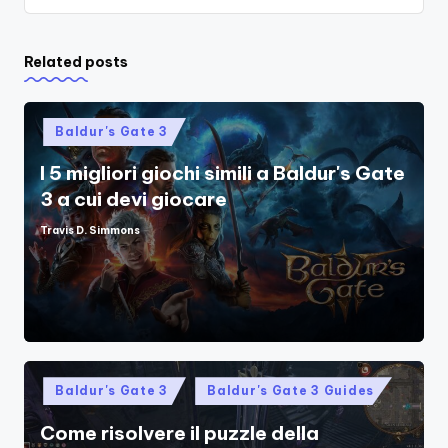
Related posts
Posted
Baldur's Gate 3
in
I 5 migliori giochi simili a Baldur's Gate
3 a cui devi giocare
Travis D. Simmons
Posted
by
Posted
Baldur's Gate 3
Baldur's Gate 3 Guides
in
Come risolvere il puzzle della