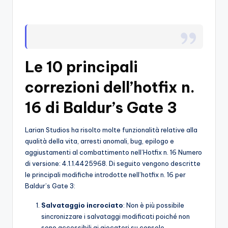
o
c
h
Le 10 principali
i
correzioni dell’hotfix n.
16 di Baldur’s Gate 3
Larian Studios ha risolto molte funzionalità relative alla
qualità della vita, arresti anomali, bug, epilogo e
aggiustamenti al combattimento nell’Hotfix n. 16 Numero
di versione: 4.1.1.4425968. Di seguito vengono descritte
le principali modifiche introdotte nell’hotfix n. 16 per
Baldur’s Gate 3:
Salvataggio incrociato
: Non è più possibile
sincronizzare i salvataggi modificati poiché non
sono accessibili ai giocatori su console.