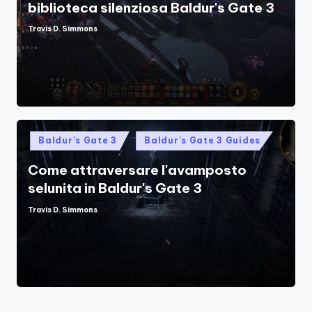
biblioteca silenziosa Baldur's Gate 3
Travis D. Simmons
Posted
by
Posted
Baldur's Gate 3
Baldur's Gate 3 Guides
in
Come attraversare l'avamposto
selunita in Baldur's Gate 3
Travis D. Simmons
Posted
by