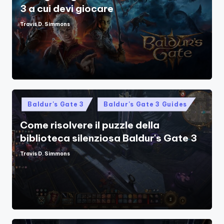
3 a cui devi giocare
Travis D. Simmons
Posted
by
Posted
Baldur's Gate 3
Baldur's Gate 3 Guides
in
Come risolvere il puzzle della
biblioteca silenziosa Baldur's Gate 3
Travis D. Simmons
Posted
by