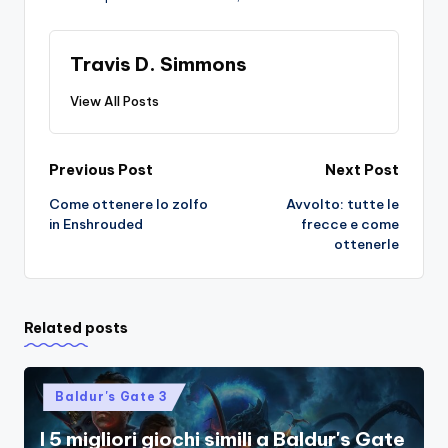
Travis D. Simmons
View All Posts
Post
Previous Post
Next Post
Come ottenere lo zolfo
Avvolto: tutte le
navigation
in Enshrouded
frecce e come
ottenerle
Related posts
Posted
Baldur's Gate 3
in
I 5 migliori giochi simili a Baldur's Gate