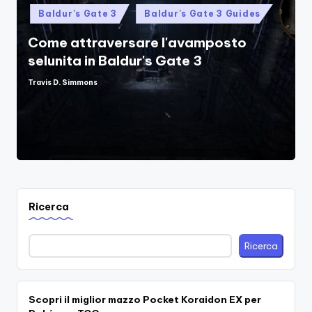
Posted
Baldur's Gate 3
Baldur's Gate 3 Guides
in
Come attraversare l'avamposto
selunita in Baldur's Gate 3
Travis D. Simmons
Posted
by
Ricerca
Ricerca
Scopri il miglior mazzo Pocket Koraidon EX per