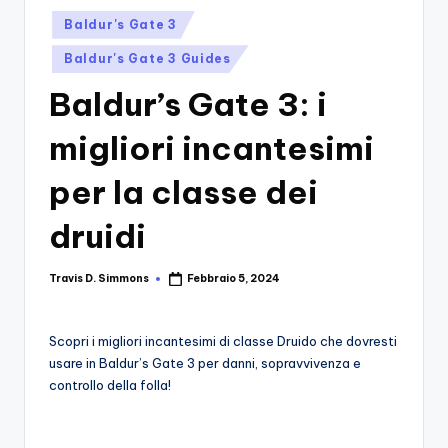
si
Migliori
Posted
Baldur's Gate 3
Giochi,
n
in
Recensioni
Baldur's Gate 3 Guides
-
Dettagliate,
Baldur’s Gate 3: i
Il
Guide
E
B
migliori incantesimi
Notizie
l
Dal
per la classe dei
Mondo
o
Dei
druidi
g
Giochi.
d
Travis D. Simmons
Febbraio 5, 2024
Posted
e
by
i
Scopri i migliori incantesimi di classe Druido che dovresti
V
usare in Baldur’s Gate 3 per danni, sopravvivenza e
controllo della folla!
e
ri