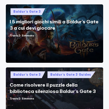
Posted
Baldur's Gate 3
in
I 5 migliori giochi simili a Baldur's Gate
3 a cui devi giocare
Travis D. Simmons
Posted
by
Posted
Baldur's Gate 3
Baldur's Gate 3 Guides
in
Come risolvere il puzzle della
biblioteca silenziosa Baldur's Gate 3
Travis D. Simmons
Posted
by