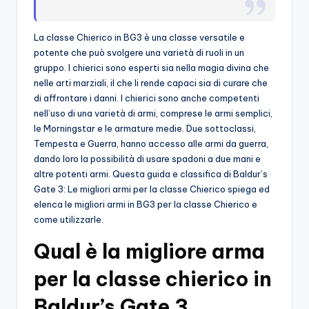
o
La classe Chierico in BG3 è una classe versatile e
c
potente che può svolgere una varietà di ruoli in un
h
gruppo. I chierici sono esperti sia nella magia divina che
nelle arti marziali, il che li rende capaci sia di curare che
i
di affrontare i danni. I chierici sono anche competenti
nell’uso di una varietà di armi, comprese le armi semplici,
le Morningstar e le armature medie. Due sottoclassi,
Tempesta e Guerra, hanno accesso alle armi da guerra,
dando loro la possibilità di usare spadoni a due mani e
altre potenti armi. Questa guida e classifica di Baldur’s
Gate 3: Le migliori armi per la classe Chierico spiega ed
elenca le migliori armi in BG3 per la classe Chierico e
come utilizzarle.
Qual è la migliore arma
per la classe chierico in
Baldur’s Gate 3