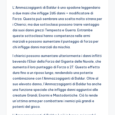
L’Ammazzagiganti di Baldur è uno spadone leggendario
a due mani che infligge 2d6 danni + modificatore di
Forza. Questa può sembrare una scelta molto strana per
i Chierici, ma due sottoclassi possono trarre vantaggio
dai suoi danni grezzi Tempesta e Guerra. Entrambe
queste sottoclassi hanno competenza nelle armi
marziali e possono aumentare il punteggio di forza per
chi infligge danni marziali da mischia.
I chierici possono aumentare ulteriormente i danni inflitti
bevendo l’Elisir della Forza del Gigante delle Nuvole, che
aumenta il loro punteggio di Forza a 27. Questo effetto
dura fino a un riposo lungo, rendendolo una potente
combinazione con l’Ammazzagiganti di Baldur. Oltre al
suo elevato danno, l’Ammazzagiganti di Baldur ha anche
una funzione speciale che infligge danni aggiuntivi alle
creature Grandi, Enormi e Mastodontiche. Ciò lo rende
un’ottima arma per combattere i nemici più grandi e
potenti del gioco.