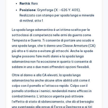
Rarità
: Raro
Posizione
: Grymforge (X: -626 Y: 405),
Realizzato con stampo per spada lunga e minerale
di mithral, ​​atto 1
La spada lunga adamantina è un’ottima scelta per le
sottoclassi di competenza nelle armi da guerra come
Tempesta e Guerra. Ti consente di portare uno scudo e
una spada lunga, che ti danno una Classe Armatura (CA)
più alta e ti aiuta a evitare gli attacchi. Anche le spade
lunghe possono fare molti danni e la spada lunga
adamantina non fa eccezione in quanto ti consente di
saldare in una o due mani offrendoti opzioni flessibili.
Oltre al danno e alla CA elevati, la spada lunga
adamantina ha anche alcune altre abilità utili come il
colpo con il pomello e l’attacco rapido. Colpo con il
pomello stordisce i nemici, rendendoli meno efficaci in
combattimento. L’attacco urgente può attivare
l’effetto di stato di sbilanciamento, che dà al bersaglio
uno svantaggio alle prove di Forza e Destrezza e ai tiri