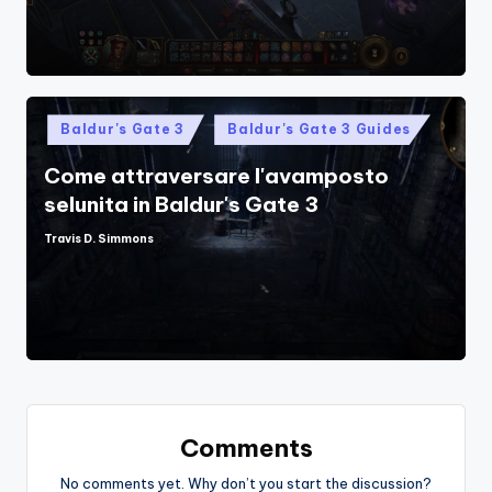
Posted
Baldur's Gate 3
Baldur's Gate 3 Guides
in
Come attraversare l'avamposto
selunita in Baldur's Gate 3
Travis D. Simmons
Posted
by
Comments
No comments yet. Why don’t you start the discussion?