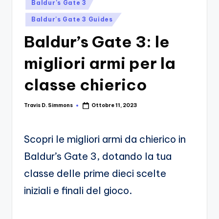
si
Posted
Migliori
Baldur's Gate 3
in
Giochi,
n
Baldur's Gate 3 Guides
Recensioni
-
Dettagliate,
Baldur’s Gate 3: le
Il
Guide
migliori armi per la
E
B
Notizie
l
classe chierico
Dal
Mondo
o
Dei
Travis D. Simmons
Ottobre 11, 2023
Posted
g
Giochi.
by
d
Scopri le migliori armi da chierico in
e
Baldur’s Gate 3, dotando la tua
i
classe delle prime dieci scelte
V
iniziali e finali del gioco.
e
ri