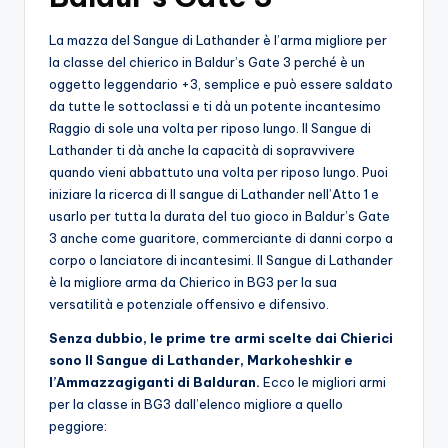
La mazza del Sangue di Lathander è l’arma migliore per
la classe del chierico in Baldur’s Gate 3 perché è un
oggetto leggendario +3, semplice e può essere saldato
da tutte le sottoclassi e ti dà un potente incantesimo
Raggio di sole una volta per riposo lungo. Il Sangue di
Lathander ti dà anche la capacità di sopravvivere
quando vieni abbattuto una volta per riposo lungo. Puoi
iniziare la ricerca di Il sangue di Lathander nell’Atto 1 e
usarlo per tutta la durata del tuo gioco in Baldur’s Gate
3 anche come guaritore, commerciante di danni corpo a
corpo o lanciatore di incantesimi. Il Sangue di Lathander
è la migliore arma da Chierico in BG3 per la sua
versatilità e potenziale offensivo e difensivo.
Senza dubbio, le prime tre armi scelte dai Chierici
sono Il Sangue di Lathander, Markoheshkir e
l’Ammazzagiganti di Balduran.
Ecco le migliori armi
per la classe in BG3 dall’elenco migliore a quello
peggiore: