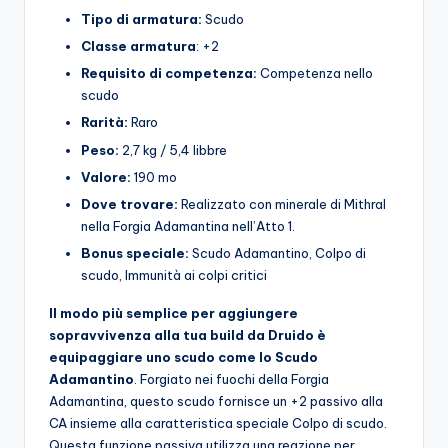
Tipo di armatura:
Scudo
Classe armatura
: +2
Requisito di competenza:
Competenza nello
scudo
Rarità:
Raro
Peso:
2,7 kg / 5,4 libbre
Valore:
190 mo
Dove trovare:
Realizzato con minerale di Mithral
nella Forgia Adamantina nell’Atto 1.
Bonus speciale:
Scudo Adamantino, Colpo di
scudo, Immunità ai colpi critici
Il modo più semplice per aggiungere
sopravvivenza alla tua build da Druido è
equipaggiare uno scudo come lo Scudo
Adamantino
. Forgiato nei fuochi della Forgia
Adamantina, questo scudo fornisce un +2 passivo alla
CA insieme alla caratteristica speciale Colpo di scudo.
Questa funzione passiva utilizza una reazione per