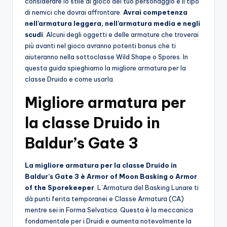
considerare lo stile di gioco del tuo personaggio e il tipo
o
di nemici che dovrai affrontare.
Avrai competenza
nell’armatura leggera, nell’armatura media e negli
c
scudi
. Alcuni degli oggetti e delle armature che troverai
h
più avanti nel gioco avranno potenti bonus che ti
aiuteranno nella sottoclasse Wild Shape o Spores. In
i
questa guida spieghiamo la migliore armatura per la
classe Druido e come usarla.
Migliore armatura per
la classe Druido in
Baldur’s Gate 3
La migliore armatura per la classe Druido in
Baldur’s Gate 3 è Armor of Moon Basking o Armor
of the Sporekeeper
. L’Armatura del Basking Lunare ti
dà punti ferita temporanei e Classe Armatura (CA)
mentre sei in Forma Selvatica. Questa è la meccanica
fondamentale per i Druidi e aumenta notevolmente la