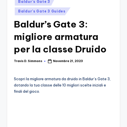
si
Posted
Migliori
Baldur's Gate 3
in
Giochi,
n
Baldur's Gate 3 Guides
Recensioni
-
Dettagliate,
Baldur’s Gate 3:
Il
Guide
migliore armatura
E
B
Notizie
l
per la classe Druido
Dal
Mondo
o
Dei
Travis D. Simmons
Novembre 21, 2023
Posted
g
Giochi.
by
d
Scopri la migliore armatura da druido in Baldur’s Gate 3,
e
dotando la tua classe delle 10 migliori scelte iniziali e
finali del gioco.
i
V
e
ri