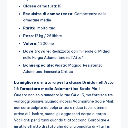
Classe armatura
: 16
Requisito di competenza:
Competenza nelle
armature medie
Rarità:
Molto rara
Peso:
12 kg / 26 libbre
Valore:
1.300 mo
Dove trovare:
Realizzato con minerale di Mithral
nella Forgia Adamantina nell’Atto 1.
Bonus speciale:
Piastra Magica, Resistenza
Adamntina, Immunità Critica
La migliore armatura per la classe Druido nell’Atto
1 è l’armatura media Adamantine Scale Mail
.
Questo non solo aumenta la tua CA a 16, ma fornisce tre
vantaggi passivi. Quando indossi Adamantine Scale Mail,
non sarai colpito da colpi critici e riduci tutti i danni in
arrivo di 1. Inoltre, mandi gli aggressori corpo a corpo
Vacillanti per 2 turni quando ti attaccano. Barcollare è
un utile effetto di stato che dà una penalità di -1 ai Tiri