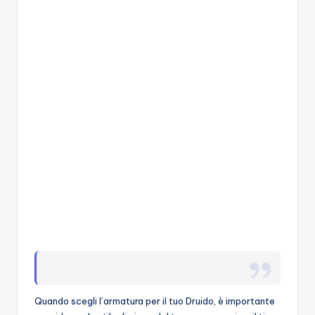
A
p
p
a
s
si
o
n
a
ti
d
i
G
Quando scegli l’armatura per il tuo Druido, è importante
i