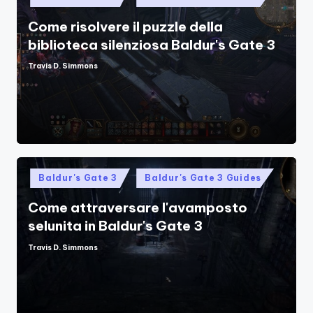
in
Come risolvere il puzzle della
biblioteca silenziosa Baldur's Gate 3
Travis D. Simmons
Posted
by
Posted
Baldur's Gate 3
Baldur's Gate 3 Guides
in
Come attraversare l'avamposto
selunita in Baldur's Gate 3
Travis D. Simmons
Posted
by