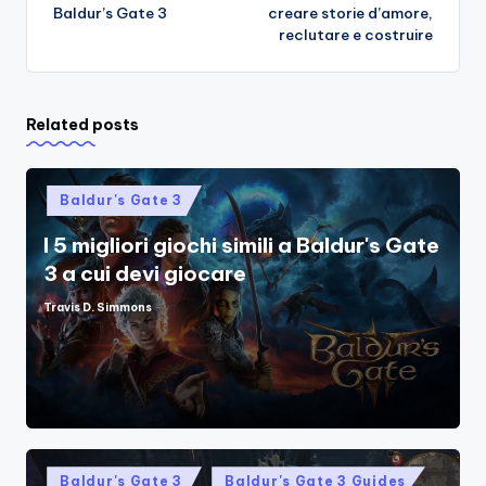
Baldur’s Gate 3
creare storie d’amore,
reclutare e costruire
Related posts
Posted
Baldur's Gate 3
in
I 5 migliori giochi simili a Baldur's Gate
3 a cui devi giocare
Travis D. Simmons
Posted
by
Posted
Baldur's Gate 3
Baldur's Gate 3 Guides