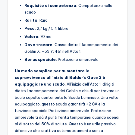
Requisito di competenza:
Competenza nello
scudo
Rarità:
Raro
Peso:
2,7 kg / 5,4 libbre
Valore:
70 mo
Dove trovare:
Cassa dietro l’Accampamento dei
Goblin X: -53 Y: 461 nell’Atto 1.
Bonus speciale:
Protezione amorevole
Un modo semplice per aumentare la
sopravvivenza all’inizio di Baldur’s Gate 3 è
equipaggiare uno scudo
. All’inizio dell’Atto 1, dirigiti
dietro l’accampamento dei Goblin e chiudi per trovare un
baule sepolto contenente lo Scudo Luminoso. Una volta
equipaggiato, questo scudo garantirà +2 CA e la
funzione speciale Protezione amorevole. Protezione
amorevole ti dà 8 punti ferita temporanei quando scendi
al di sotto del 50% di salute. Questo è un utile passivo
difensivo che si attiva automaticamente senza