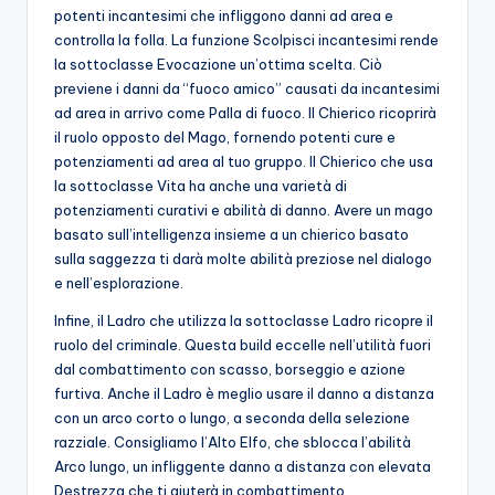
potenti incantesimi che infliggono danni ad area e
controlla la folla. La funzione Scolpisci incantesimi rende
la sottoclasse Evocazione un’ottima scelta. Ciò
previene i danni da “fuoco amico” causati da incantesimi
ad area in arrivo come Palla di fuoco. Il Chierico ricoprirà
il ruolo opposto del Mago, fornendo potenti cure e
potenziamenti ad area al tuo gruppo. Il Chierico che usa
la sottoclasse Vita ha anche una varietà di
potenziamenti curativi e abilità di danno. Avere un mago
basato sull’intelligenza insieme a un chierico basato
sulla saggezza ti darà molte abilità preziose nel dialogo
e nell’esplorazione.
Infine, il Ladro che utilizza la sottoclasse Ladro ricopre il
ruolo del criminale. Questa build eccelle nell’utilità fuori
dal combattimento con scasso, borseggio e azione
furtiva. Anche il Ladro è meglio usare il danno a distanza
con un arco corto o lungo, a seconda della selezione
razziale. Consigliamo l’Alto Elfo, che sblocca l’abilità
Arco lungo, un infliggente danno a distanza con elevata
Destrezza che ti aiuterà in combattimento.