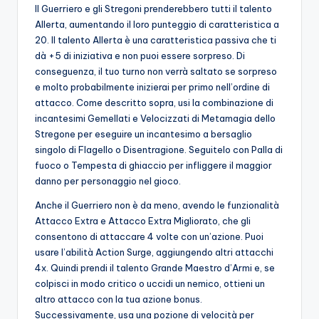
Il Guerriero e gli Stregoni prenderebbero tutti il ​​talento
Allerta, aumentando il loro punteggio di caratteristica a
20. Il talento Allerta è una caratteristica passiva che ti
dà +5 di iniziativa e non puoi essere sorpreso. Di
conseguenza, il tuo turno non verrà saltato se sorpreso
e molto probabilmente inizierai per primo nell’ordine di
attacco. Come descritto sopra, usi la combinazione di
incantesimi Gemellati e Velocizzati di Metamagia dello
Stregone per eseguire un incantesimo a bersaglio
singolo di Flagello o Disentragione. Seguitelo con Palla di
fuoco o Tempesta di ghiaccio per infliggere il maggior
danno per personaggio nel gioco.
Anche il Guerriero non è da meno, avendo le funzionalità
Attacco Extra e Attacco Extra Migliorato, che gli
consentono di attaccare 4 volte con un’azione. Puoi
usare l’abilità Action Surge, aggiungendo altri attacchi
4x. Quindi prendi il talento Grande Maestro d’Armi e, se
colpisci in modo critico o uccidi un nemico, ottieni un
altro attacco con la tua azione bonus.
Successivamente, usa una pozione di velocità per