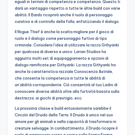
eguali in termini di competenza e competenza. Questo ti
darà un vantaggio rispetto a tutte le altre build con varie
abilità. Il Bardo ricoprirà anche il ruolo di personaggio
curativo e di controllo della folla, enfatizzando il dialogo.
Il Rogue Thief è anche la scelta migliore per il gioco di
ruolo e il dialogo come personaggio furtivo di tipo
criminale. Considera l’idea di utilizzare la razza Githyanki
per qualcosa di diverso e unico. Larian Studios ha
aggiunto molti set di equipaggiamento e opzioni di
dialogo ramificate per Githyanki. La razza Githyanki ha
anche la caratteristica razziale Conoscenza Astrale,
che consente la competenza in tutte le abilità di
un’abilità corrispondente. Ciò consentirà al tuo Ladro di
conoscere diverse abilità oltre alla furtività basata sulla
destrezza, ai giochi di prestigio, ecc.
La prossima classe e build entusiasmante sarebbe il
Circolo del Druido della Terra. Il Druido è unico nel suo
amore per gli animali e nella capacità di trasformarsi in
creature selvagge. In combattimento, il Druido ricopre il
ruolo di aggressore corpo a corpo nella forma Forma