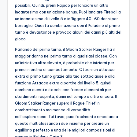
possibili. Quindi, premi Rapido per lanciare un altro
incantesimo con un’azione bonus. Puoi lanciare Fireball a
un incantesimo di livello 5 e infliggere 40-60 danni per
bersaglio. Questa combinazione con il Paladino al primo
turno è devastante e provoca alcuni dei danni più alti del
gioco.
Parlando del primo turno, il Gloom Stalker Ranger ha il
maggior danno nel primo turno di qualsiasi classe. Con
un’iniziativa ultraelevata, è probabile che inizierai per
primo in ordine di combattimento. Ottieni un attacco
extra al primo turno grazie alla tua sottoclasse e alla
funzione Attacco extra a partire dal livello 5, quindi
combina questi attacchi con frecce elementali per
stordimenti, respinta, danni nel tempo e altro ancora. Il
Gloom Stalker Ranger supera il Rogue Thief in
combattimento ma manca di versatilità
nell’esplorazione. Tuttavia, puoi facilmente rimediare a
questo multiclassando i due insieme per creare un
equilibrio perfetto e una delle migliori composizioni di
gruppo in Baldur’s Gate 3.