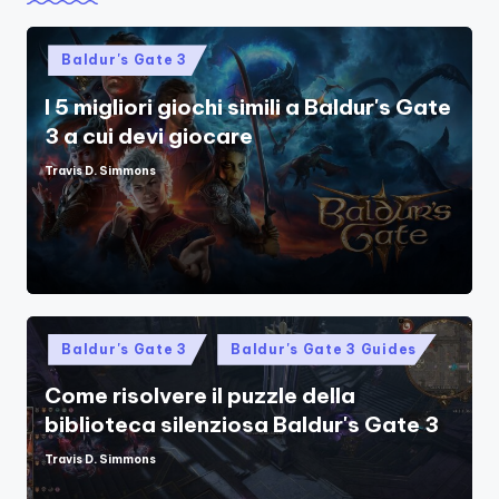
Posted
Baldur's Gate 3
in
I 5 migliori giochi simili a Baldur's Gate
3 a cui devi giocare
Travis D. Simmons
Posted
by
Posted
Baldur's Gate 3
Baldur's Gate 3 Guides
in
Come risolvere il puzzle della
biblioteca silenziosa Baldur's Gate 3
Travis D. Simmons
Posted
by