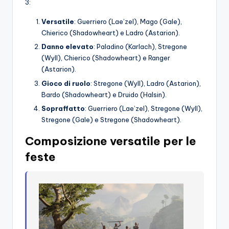
3:
Versatile
: Guerriero (Lae’zel), Mago (Gale),
Chierico (Shadowheart) e Ladro (Astarion).
Danno elevato
: Paladino (Karlach), Stregone
(Wyll), Chierico (Shadowheart) e Ranger
(Astarion).
Gioco di ruolo
: Stregone (Wyll), Ladro (Astarion),
Bardo (Shadowheart) e Druido (Halsin).
Sopraffatto
: Guerriero (Lae’zel), Stregone (Wyll),
Stregone (Gale) e Stregone (Shadowheart).
Composizione versatile per le
feste