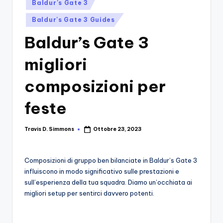
si
Posted
Migliori
Baldur's Gate 3
in
Giochi,
n
Baldur's Gate 3 Guides
Recensioni
-
Dettagliate,
Baldur’s Gate 3
Il
Guide
migliori
E
B
Notizie
l
composizioni per
Dal
Mondo
o
feste
Dei
g
Giochi.
d
Travis D. Simmons
Ottobre 23, 2023
Posted
by
e
Composizioni di gruppo ben bilanciate in Baldur’s Gate 3
i
influiscono in modo significativo sulle prestazioni e
V
sull’esperienza della tua squadra. Diamo un’occhiata ai
migliori setup per sentirci davvero potenti.
e
ri