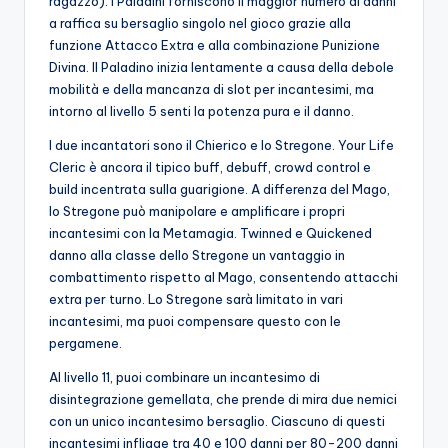
ragazzo). I Paladini forniscono il maggior numero di danni
a raffica su bersaglio singolo nel gioco grazie alla
funzione Attacco Extra e alla combinazione Punizione
Divina. Il Paladino inizia lentamente a causa della debole
mobilità e della mancanza di slot per incantesimi, ma
intorno al livello 5 senti la potenza pura e il danno.
I due incantatori sono il Chierico e lo Stregone. Your Life
Cleric è ancora il tipico buff, debuff, crowd control e
build incentrata sulla guarigione. A differenza del Mago,
lo Stregone può manipolare e amplificare i propri
incantesimi con la Metamagia. Twinned e Quickened
danno alla classe dello Stregone un vantaggio in
combattimento rispetto al Mago, consentendo attacchi
extra per turno. Lo Stregone sarà limitato in vari
incantesimi, ma puoi compensare questo con le
pergamene.
Al livello 11, puoi combinare un incantesimo di
disintegrazione gemellata, che prende di mira due nemici
con un unico incantesimo bersaglio. Ciascuno di questi
incantesimi infligge tra 40 e 100 danni per 80-200 danni