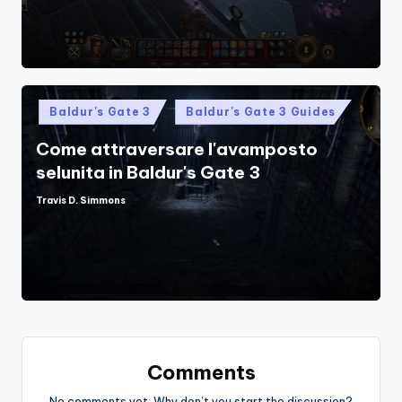
Posted
Baldur's Gate 3
Baldur's Gate 3 Guides
in
Come attraversare l'avamposto
selunita in Baldur's Gate 3
Travis D. Simmons
Posted
by
Comments
No comments yet. Why don’t you start the discussion?