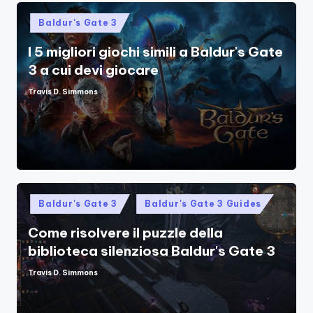
Posted
Baldur's Gate 3
in
I 5 migliori giochi simili a Baldur's Gate
3 a cui devi giocare
Travis D. Simmons
Posted
by
Posted
Baldur's Gate 3
Baldur's Gate 3 Guides
in
Come risolvere il puzzle della
biblioteca silenziosa Baldur's Gate 3
Travis D. Simmons
Posted
by