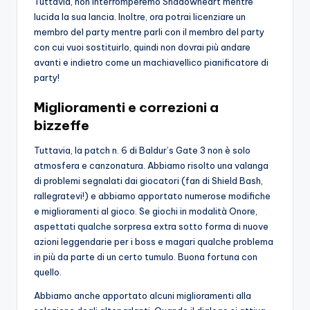
Tuttavia, non interromperemo Shadowheart mentre
lucida la sua lancia. Inoltre, ora potrai licenziare un
membro del party mentre parli con il membro del party
con cui vuoi sostituirlo, quindi non dovrai più andare
avanti e indietro come un machiavellico pianificatore di
party!
Miglioramenti e correzioni a
bizzeffe
Tuttavia, la patch n. 6 di Baldur’s Gate 3 non è solo
atmosfera e canzonatura. Abbiamo risolto una valanga
di problemi segnalati dai giocatori (fan di Shield Bash,
rallegratevi!) e abbiamo apportato numerose modifiche
e miglioramenti al gioco. Se giochi in modalità Onore,
aspettati qualche sorpresa extra sotto forma di nuove
azioni leggendarie per i boss e magari qualche problema
in più da parte di un certo tumulo. Buona fortuna con
quello.
Abbiamo anche apportato alcuni miglioramenti alla