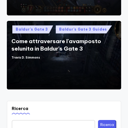
Posted
Baldur's Gate 3
Baldur's Gate 3 Guides
in
Come attraversare l'avamposto
selunita in Baldur's Gate 3
Travis D. Simmons
Posted
by
Ricerca
Ricerca