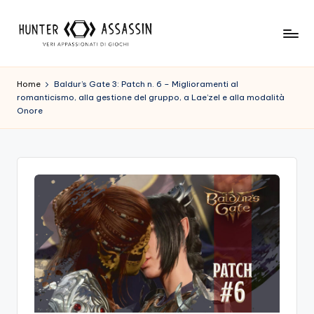
Skip
to
H
Benvenuto
content
Nel
u
Home
Baldur’s Gate 3: Patch n. 6 – Miglioramenti al
Nostro
romanticismo, alla gestione del gruppo, a Lae’zel e alla modalità
n
Sito
Onore
Di
t
Gioco,
e
Dove
r
L'esperienza
Di
A
Gioco
s
Viene
Prima
s
Di
a
Tutto!
Trova
s
I