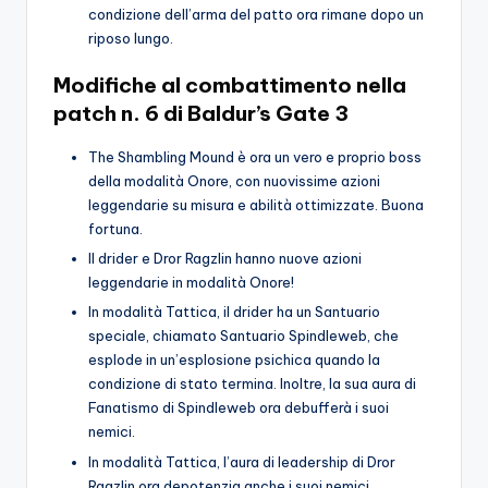
condizione dell’arma del patto ora rimane dopo un
riposo lungo.
Modifiche al combattimento nella
patch n. 6 di Baldur’s Gate 3
The Shambling Mound è ora un vero e proprio boss
della modalità Onore, con nuovissime azioni
leggendarie su misura e abilità ottimizzate. Buona
fortuna.
Il drider e Dror Ragzlin hanno nuove azioni
leggendarie in modalità Onore!
In modalità Tattica, il drider ha un Santuario
speciale, chiamato Santuario Spindleweb, che
esplode in un’esplosione psichica quando la
condizione di stato termina. Inoltre, la sua aura di
Fanatismo di Spindleweb ora debufferà i suoi
nemici.
In modalità Tattica, l’aura di leadership di Dror
Ragzlin ora depotenzia anche i suoi nemici.