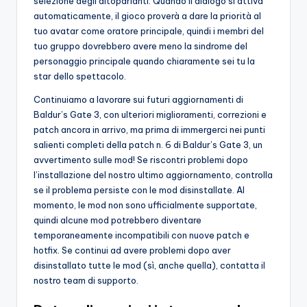
selezione degli altoparlanti. Quando il dialogo si attiva
automaticamente, il gioco proverà a dare la priorità al
tuo avatar come oratore principale, quindi i membri del
tuo gruppo dovrebbero avere meno la sindrome del
personaggio principale quando chiaramente sei tu la
star dello spettacolo.
Continuiamo a lavorare sui futuri aggiornamenti di
Baldur’s Gate 3, con ulteriori miglioramenti, correzioni e
patch ancora in arrivo, ma prima di immergerci nei punti
salienti completi della patch n. 6 di Baldur’s Gate 3, un
avvertimento sulle mod! Se riscontri problemi dopo
l’installazione del nostro ultimo aggiornamento, controlla
se il problema persiste con le mod disinstallate. Al
momento, le mod non sono ufficialmente supportate,
quindi alcune mod potrebbero diventare
temporaneamente incompatibili con nuove patch e
hotfix. Se continui ad avere problemi dopo aver
disinstallato tutte le mod (sì, anche quella), contatta il
nostro team di supporto.