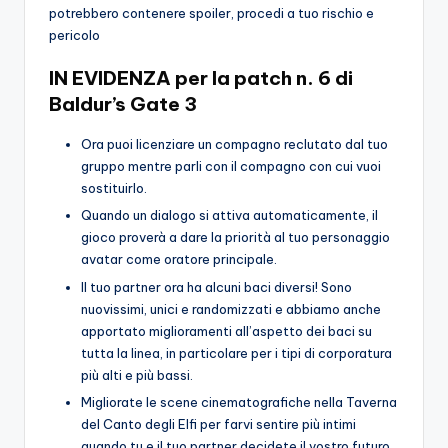
potrebbero contenere spoiler, procedi a tuo rischio e
pericolo
IN EVIDENZA per la patch n. 6 di
Baldur’s Gate 3
Ora puoi licenziare un compagno reclutato dal tuo
gruppo mentre parli con il compagno con cui vuoi
sostituirlo.
Quando un dialogo si attiva automaticamente, il
gioco proverà a dare la priorità al tuo personaggio
avatar come oratore principale.
Il tuo partner ora ha alcuni baci diversi! Sono
nuovissimi, unici e randomizzati e abbiamo anche
apportato miglioramenti all’aspetto dei baci su
tutta la linea, in particolare per i tipi di corporatura
più alti e più bassi.
Migliorate le scene cinematografiche nella Taverna
del Canto degli Elfi per farvi sentire più intimi
quando tu e il tuo partner decidete il vostro futuro