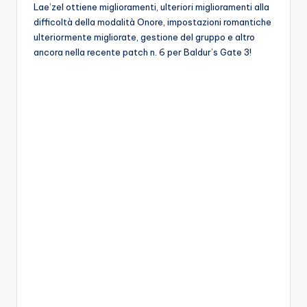
A
Lae’zel ottiene miglioramenti, ulteriori miglioramenti alla
difficoltà della modalità Onore, impostazioni romantiche
p
ulteriormente migliorate, gestione del gruppo e altro
p
ancora nella recente patch n. 6 per Baldur’s Gate 3!
a
s
si
o
n
a
ti
d
i
G
i