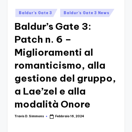
si
Migliori
Giochi,
n
Posted
Baldur's Gate 3
Baldur's Gate 3 News
Recensioni
in
-
Dettagliate,
Baldur’s Gate 3:
Il
Guide
E
Patch n. 6 –
B
Notizie
l
Dal
Miglioramenti al
Mondo
o
romanticismo, alla
Dei
g
Giochi.
gestione del gruppo,
d
e
a Lae’zel e alla
i
modalità Onore
V
e
Travis D. Simmons
Febbraio 16, 2024
Posted
by
ri