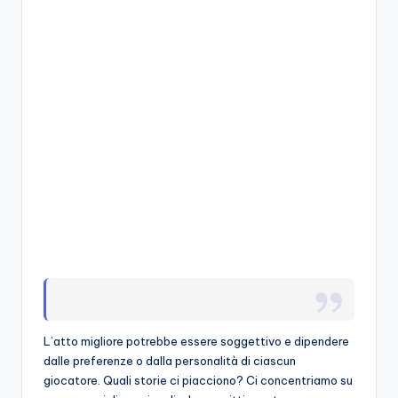
A
p
p
a
s
si
o
n
a
ti
d
i
L’atto migliore potrebbe essere soggettivo e dipendere
G
dalle preferenze o dalla personalità di ciascun
giocatore. Quali storie ci piacciono? Ci concentriamo su
i