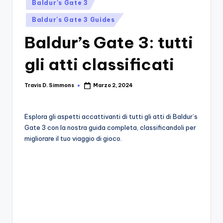
si
Posted
Migliori
Baldur's Gate 3
in
Giochi,
n
Baldur's Gate 3 Guides
Recensioni
-
Dettagliate,
Baldur’s Gate 3: tutti
Il
Guide
gli atti classificati
E
B
Notizie
l
Dal
Travis D. Simmons
Marzo 2, 2024
Posted
Mondo
by
o
Dei
g
Giochi.
Esplora gli aspetti accattivanti di tutti gli atti di Baldur’s
Gate 3 con la nostra guida completa, classificandoli per
d
migliorare il tuo viaggio di gioco.
e
i
V
e
ri