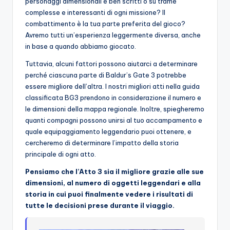
personaggi dimensionali e ben scritti o su trame
o
complesse e interessanti di ogni missione? Il
combattimento è la tua parte preferita del gioco?
c
Avremo tutti un’esperienza leggermente diversa, anche
h
in base a quando abbiamo giocato.
i
Tuttavia, alcuni fattori possono aiutarci a determinare
perché ciascuna parte di Baldur’s Gate 3 potrebbe
essere migliore dell’altra. I nostri migliori atti nella guida
classificata BG3 prendono in considerazione il numero e
le dimensioni della mappa regionale. Inoltre, spiegheremo
quanti compagni possono unirsi al tuo accampamento e
quale equipaggiamento leggendario puoi ottenere, e
cercheremo di determinare l’impatto della storia
principale di ogni atto.
Pensiamo che l’Atto 3 sia il migliore grazie alle sue
dimensioni, al numero di oggetti leggendari e alla
storia in cui puoi finalmente vedere i risultati di
tutte le decisioni prese durante il viaggio.