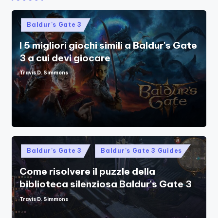
Posted
Baldur's Gate 3
in
I 5 migliori giochi simili a Baldur's Gate
3 a cui devi giocare
Travis D. Simmons
Posted
by
Posted
Baldur's Gate 3
Baldur's Gate 3 Guides
in
Come risolvere il puzzle della
biblioteca silenziosa Baldur's Gate 3
Travis D. Simmons
Posted
by