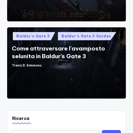
Posted
Baldur's Gate 3
Baldur's Gate 3 Guides
in
Come attraversare l'avamposto
selunita in Baldur's Gate 3
Travis D. Simmons
Posted
by
Ricerca