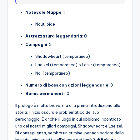
Notevole
Mappe
: 1
Nautiloide
Attrezzatura leggendaria
: 0
Compagni
: 3
Shadowheart (temporaneo)
Lae’zel (temporaneo) o Losiir (temporaneo)
Noi (temporaneo)
Numero di boss con azioni leggendarie
: 0
Bonus permanenti
: 0
Il prologo è molto breve, ma è la prima introduzione alla
storia, l’inizio oscuro e problematico del tuo
personaggio. È anche il luogo in cui abbiamo incontrato
uno dei nostri migliori compagni, Shadowheart e Lae’zel.
Di conseguenza, sembra un crimine, per non parlare della
lista dei migliori atti nell’elenco dei livelli 3 di Baldur’s