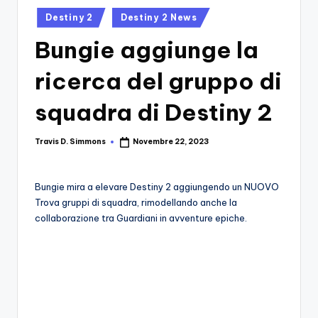
si
Migliori
Posted
Destiny 2
Destiny 2 News
Giochi,
n
in
Recensioni
Bungie aggiunge la
-
Dettagliate,
Il
Guide
ricerca del gruppo di
E
B
Notizie
squadra di Destiny 2
l
Dal
Mondo
o
Travis D. Simmons
Novembre 22, 2023
Posted
Dei
by
g
Giochi.
d
Bungie mira a elevare Destiny 2 aggiungendo un NUOVO
Trova gruppi di squadra, rimodellando anche la
e
collaborazione tra Guardiani in avventure epiche.
i
V
e
ri