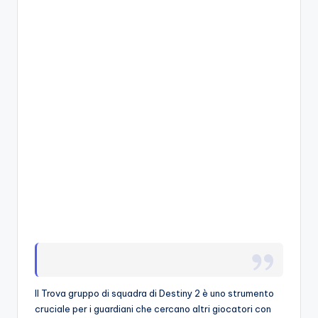
A
p
p
a
s
si
o
n
a
ti
d
i
G
Il Trova gruppo di squadra di Destiny 2 è uno strumento
cruciale per i guardiani che cercano altri giocatori con
i