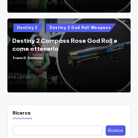
Posted
Destiny 2
Destiny 2 God Roll Weapons
in
Destiny 2 Compass Rose God Roll e
come ottenerlo
Travis D. Simmons
Posted
by
Ricerca
Ricerca