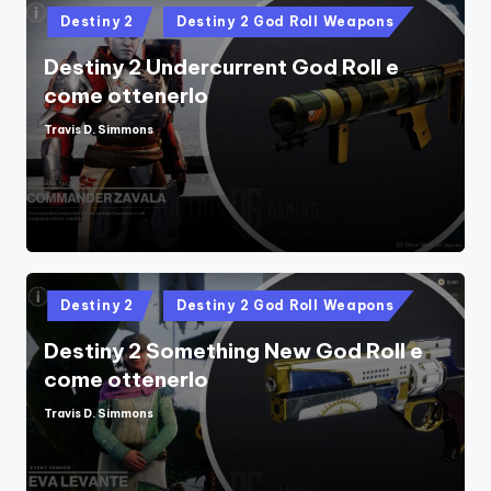
Posted
Destiny 2
Destiny 2 God Roll Weapons
in
Destiny 2 Undercurrent God Roll e
come ottenerlo
Travis D. Simmons
Posted
by
Posted
Destiny 2
Destiny 2 God Roll Weapons
in
Destiny 2 Something New God Roll e
come ottenerlo
Travis D. Simmons
Posted
by