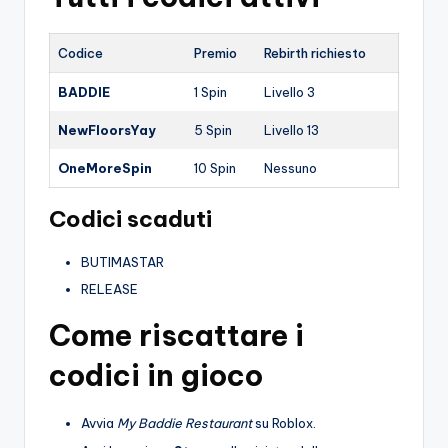
o
Codice
Premio
Rebirth richiesto
c
h
BADDIE
1 Spin
Livello 3
i
NewFloorsYay
5 Spin
Livello 13
OneMoreSpin
10 Spin
Nessuno
Codici scaduti
BUTIMASTAR
RELEASE
Come riscattare i
codici in gioco
Avvia
My Baddie Restaurant
su Roblox.