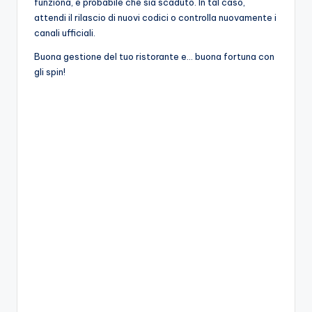
funziona, è probabile che sia scaduto. In tal caso,
attendi il rilascio di nuovi codici o controlla nuovamente i
canali ufficiali.
Buona gestione del tuo ristorante e… buona fortuna con
gli spin!