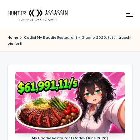
Skip
to
H
Benvenuto
content
Nel
u
Home
Codici My Baddie Restaurant – Giugno 2026: tutti i trucchi
Nostro
più forti
n
Sito
Di
t
Gioco,
e
Dove
r
L'esperienza
Di
A
Gioco
s
Viene
Prima
s
Di
a
Tutto!
Trova
s
I
My Baddie Restaurant Codes (June 2026)