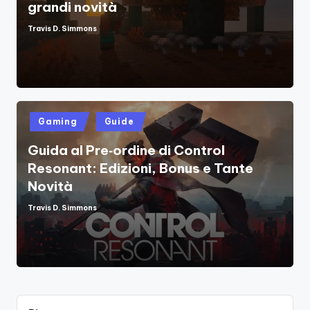
grandi novità
Travis D. Simmons
Posted
by
Posted
Gaming
Guide
in
Guida al Pre‑ordine di Control
Resonant: Edizioni, Bonus e Tante
Novità
Travis D. Simmons
Posted
by