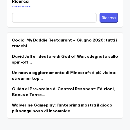
Ricerca
Ricerca
Codici My Baddie Restaurant – Giugno 2026: tutti i
trucchi…
David Jaffe, ideatore di God of War, sdegnato sullo
spin‑off…
Un nuovo aggiornamento di Minecraft è più vicino:
streamer top…
Guida al Pre‑ordine di Control Resonant: Edizioni,
Bonus e Tante…
Wolverine Gameplay: l’anteprima mostra il gioco
più sanguinoso di Insomniac