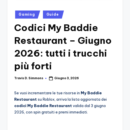
si
Migliori
Giochi,
n
Posted
Recensioni
Gaming
Guide
-
in
Dettagliate,
Codici My Baddie
Il
Guide
E
B
Restaurant – Giugno
Notizie
l
Dal
2026: tutti i trucchi
Mondo
o
Dei
più forti
g
Giochi.
d
Travis D. Simmons
Giugno 3, 2026
Posted
by
e
Se vuoi incrementare le tue risorse in
My Baddie
i
Restaurant
su Roblox, arriva la lista aggiornata dei
V
codici My Baddie Restaurant
valida dal 3 giugno
2026, con spin gratuiti e premi immediati.
e
ri