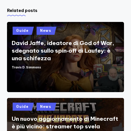
Related posts
Posted
Guide
News
in
David Jaffe, ideatore di God of War,
sdegnato sullo spin‑off di Laufey: è
una schifezza
Travis D. Simmons
Posted
by
Posted
Guide
News
in
Un nuovo aggiornamento di Minecraft
è più vicino: streamer top svela