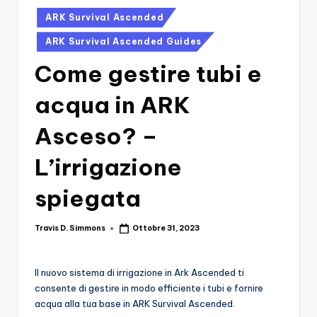
si
Migliori
Posted
ARK Survival Ascended
Giochi,
n
in
Recensioni
ARK Survival Ascended Guides
-
Dettagliate,
Come gestire tubi e
Il
Guide
E
B
acqua in ARK
Notizie
l
Dal
Asceso? –
Mondo
o
Dei
L’irrigazione
g
Giochi.
d
spiegata
e
Travis D. Simmons
Ottobre 31, 2023
i
Posted
by
V
Il nuovo sistema di irrigazione in Ark Ascended ti
e
consente di gestire in modo efficiente i tubi e fornire
ri
acqua alla tua base in ARK Survival Ascended.