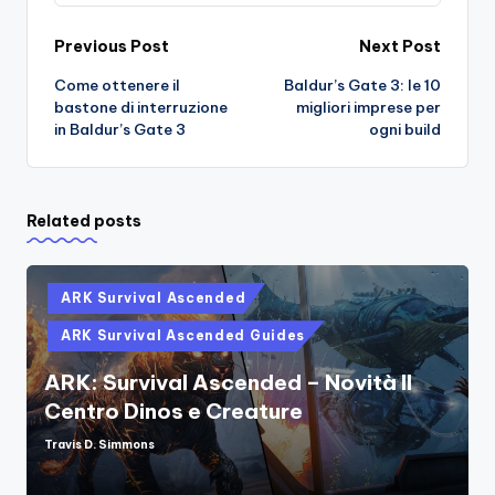
Post
Previous Post
Next Post
Come ottenere il
Baldur’s Gate 3: le 10
navigation
bastone di interruzione
migliori imprese per
in Baldur’s Gate 3
ogni build
Related posts
Posted
ARK Survival Ascended
in
ARK Survival Ascended Guides
ARK: Survival Ascended – Novità Il
Centro Dinos e Creature
Travis D. Simmons
Posted
by