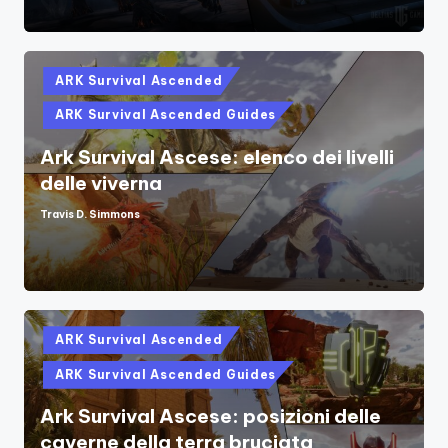
Posted
ARK Survival Ascended
in
ARK Survival Ascended Guides
Ark Survival Ascese: elenco dei livelli
delle viverna
Travis D. Simmons
Posted
by
Posted
ARK Survival Ascended
in
ARK Survival Ascended Guides
Ark Survival Ascese: posizioni delle
caverne della terra bruciata