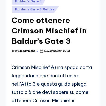
si
Posted
Migliori
Baldur's Gate 3
in
Giochi,
n
Baldur's Gate 3 Guides
Recensioni
-
Dettagliate,
Come ottenere
Il
Guide
Crimson Mischief in
E
B
Notizie
l
Baldur’s Gate 3
Dal
Mondo
o
Dei
Travis D. Simmons
Novembre 29, 2023
Posted
g
Giochi.
by
d
Crimson Mischief è una spada corta
e
leggendaria che puoi ottenere
i
nell’Atto 3 e questa guida spiega
V
tutto ciò che devi sapere su come
e
ottenere Crimson Mischief in
ri