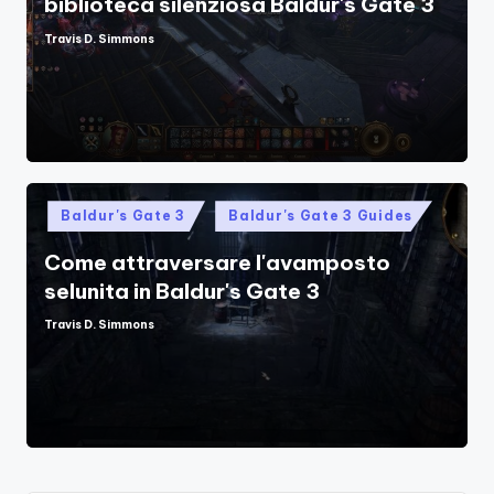
biblioteca silenziosa Baldur's Gate 3
Travis D. Simmons
Posted
by
Posted
Baldur's Gate 3
Baldur's Gate 3 Guides
in
Come attraversare l'avamposto
selunita in Baldur's Gate 3
Travis D. Simmons
Posted
by