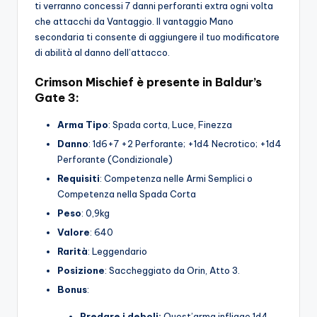
ti verranno concessi 7 danni perforanti extra ogni volta
che attacchi da Vantaggio. Il vantaggio Mano
secondaria ti consente di aggiungere il tuo modificatore
di abilità al danno dell’attacco.
Crimson Mischief è presente in Baldur’s
Gate 3:
Arma
Tipo
: Spada corta, Luce, Finezza
Danno
: 1d6+7 +2 Perforante; +1d4 Necrotico; +1d4
Perforante (Condizionale)
Requisiti
: Competenza nelle Armi Semplici o
Competenza nella Spada Corta
Peso
: 0,9kg
Valore
: 640
Rarità
: Leggendario
Posizione
: Saccheggiato da Orin, Atto 3.
Bonus
:
Predare i deboli:
Quest’arma infligge 1d4