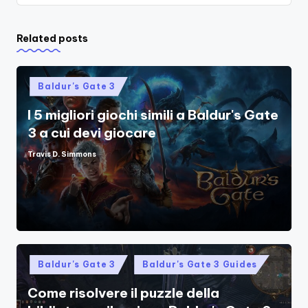
Related posts
Posted
Baldur's Gate 3
in
I 5 migliori giochi simili a Baldur's Gate
3 a cui devi giocare
Travis D. Simmons
Posted
by
Posted
Baldur's Gate 3
Baldur's Gate 3 Guides
in
Come risolvere il puzzle della