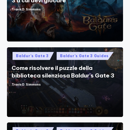
3 a cui devi giocare
Travis D. Simmons
Posted
by
Posted
Baldur's Gate 3
Baldur's Gate 3 Guides
in
Come risolvere il puzzle della
biblioteca silenziosa Baldur's Gate 3
Travis D. Simmons
Posted
by
Posted