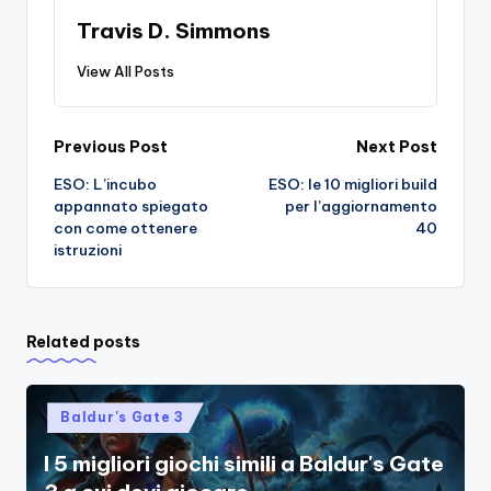
Travis D. Simmons
View All Posts
Post
Previous Post
Next Post
ESO: L’incubo
ESO: le 10 migliori build
navigation
appannato spiegato
per l’aggiornamento
con come ottenere
40
istruzioni
Related posts
Posted
Baldur's Gate 3
in
I 5 migliori giochi simili a Baldur's Gate