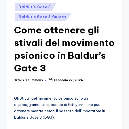
si
Migliori
Posted
Baldur's Gate 3
Giochi,
n
in
Recensioni
Baldur's Gate 3 Guides
-
Dettagliate,
Come ottenere gli
Il
Guide
E
B
stivali del movimento
Notizie
l
Dal
psionico in Baldur’s
Mondo
o
Dei
Gate 3
g
Giochi.
d
Travis D. Simmons
Febbraio 27, 2024
Posted
e
by
i
Gli Stivali del movimento psionico sono un
V
equipaggiamento specifico di Githyanki, che puoi
ottenere mentre cerchi il passato dell’Imperatore in
e
Baldur’s Gate 3 (BG3).
ri