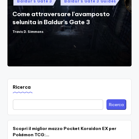
Baldur's Gate 3
Baldur's Gate 3 Guides
in
Come attraversare l'avamposto
selunita in Baldur's Gate 3
Travis D. Simmons
Posted
by
Ricerca
Ricerca
Scopri il miglior mazzo Pocket Koraidon EX per
Pokémon TCG:…