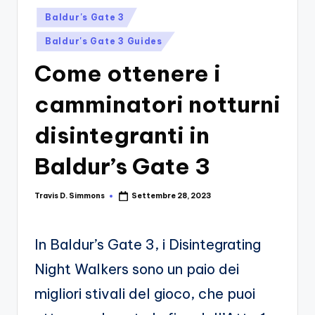
si
Migliori
Posted
Baldur's Gate 3
Giochi,
n
in
Recensioni
Baldur's Gate 3 Guides
-
Dettagliate,
Come ottenere i
Il
Guide
E
B
camminatori notturni
Notizie
l
Dal
disintegranti in
Mondo
o
Dei
Baldur’s Gate 3
g
Giochi.
d
Travis D. Simmons
Settembre 28, 2023
Posted
e
by
i
In Baldur’s Gate 3, i Disintegrating
V
Night Walkers sono un paio dei
e
migliori stivali del gioco, che puoi
ri