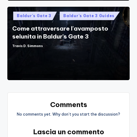
Posted
Baldur's Gate 3
Baldur's Gate 3 Guides
in
Come attraversare l'avamposto
selunita in Baldur's Gate 3
Travis D. Simmons
Posted
by
Comments
No comments yet. Why don’t you start the discussion?
Lascia un commento