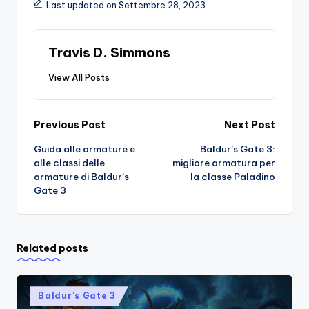
Last updated on Settembre 28, 2023
Travis D. Simmons
View All Posts
Post
Previous Post
Next Post
Guida alle armature e
Baldur’s Gate 3:
navigation
alle classi delle
migliore armatura per
armature di Baldur’s
la classe Paladino
Gate 3
Related posts
Posted
Baldur's Gate 3
in