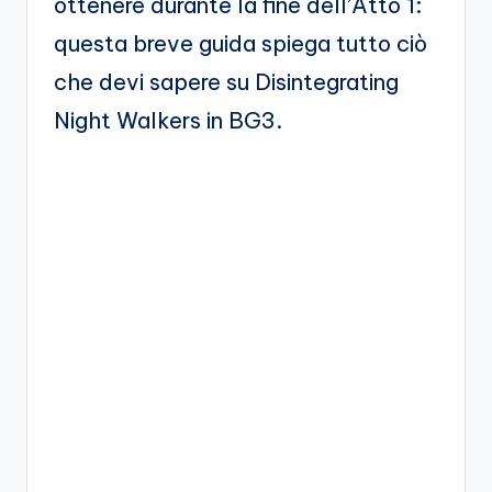
ottenere durante la fine dell’Atto 1:
A
questa breve guida spiega tutto ciò
p
che devi sapere su Disintegrating
p
Night Walkers in BG3.
a
s
si
o
n
a
ti
d
i
G
i