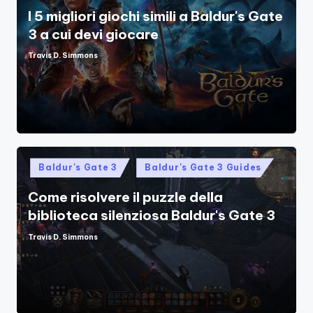
I 5 migliori giochi simili a Baldur's Gate
3 a cui devi giocare
Travis D. Simmons
Posted
by
Posted
Baldur's Gate 3
Baldur's Gate 3 Guides
in
Come risolvere il puzzle della
biblioteca silenziosa Baldur's Gate 3
Travis D. Simmons
Posted
by