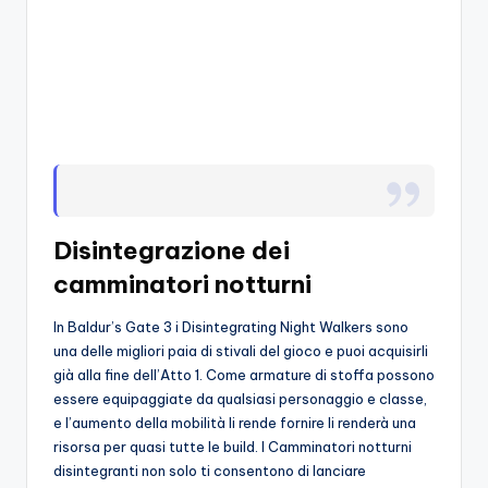
o
c
h
i
Disintegrazione dei
camminatori notturni
In Baldur’s Gate 3 i Disintegrating Night Walkers sono
una delle migliori paia di stivali del gioco e puoi acquisirli
già alla fine dell’Atto 1. Come armature di stoffa possono
essere equipaggiate da qualsiasi personaggio e classe,
e l’aumento della mobilità li rende fornire li renderà una
risorsa per quasi tutte le build. I Camminatori notturni
disintegranti non solo ti consentono di lanciare