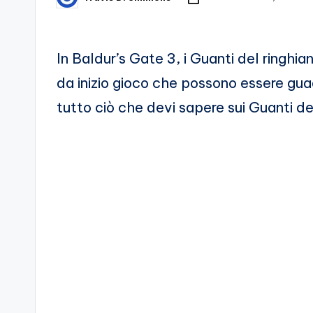
Posted
by
d
e
In Baldur’s Gate 3, i Guanti del ringhi
i
da inizio gioco che possono essere gua
tutto ciò che devi sapere sui Guanti d
V
e
ri
A
p
p
a