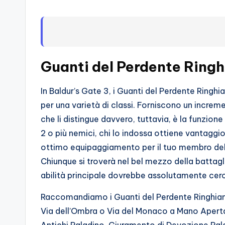
s
s
i
o
Guanti del Perdente Ringh
n
In Baldur’s Gate 3, i Guanti del Perdente Ringhia
a
per una varietà di classi. Forniscono un increme
che li distingue davvero, tuttavia, è la funzi
ti
2 o più nemici, chi lo indossa ottiene vantaggio 
d
ottimo equipaggiamento per il tuo membro del 
Chiunque si troverà nel bel mezzo della battag
i
abilità principale dovrebbe assolutamente cerc
G
Raccomandiamo i Guanti del Perdente Ringhiante
i
Via dell’Ombra o Via del Monaco a Mano Aperta