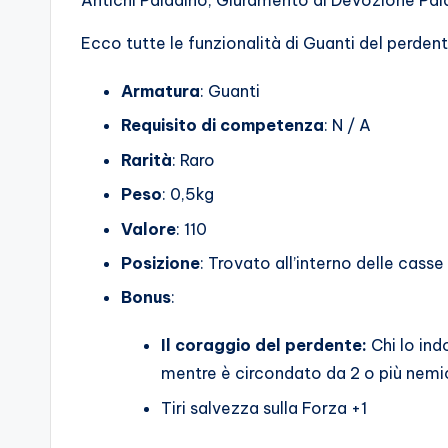
Antichi Paladino, Giuramento di Devozione Pal
o
Ecco tutte le funzionalità di Guanti del perdent
c
Armatura
: Guanti
h
Requisito di competenza
: N / A
i
Rarità
: Raro
Peso
: 0,5kg
Valore
: 110
Posizione
: Trovato all’interno delle casse
Bonus
:
Il coraggio del perdente:
Chi lo ind
mentre è circondato da 2 o più nemic
Tiri salvezza sulla Forza +1