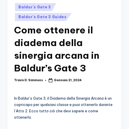
si
Migliori
Posted
Baldur's Gate 3
Giochi,
n
in
Recensioni
Baldur's Gate 3 Guides
-
Dettagliate,
Come ottenere il
Il
Guide
E
B
diadema della
Notizie
l
Dal
sinergia arcana in
Mondo
o
Dei
Baldur’s Gate 3
g
Giochi.
d
Travis D. Simmons
Gennaio 21, 2024
Posted
e
by
i
In Baldur’s Gate 3, il Diadema della Sinergia Arcana è un
V
copricapo per qualsiasi classe e puoi ottenerlo durante
l’Atto 2. Ecco tutto ciò che devi sapere e come
e
ottenerlo.
ri