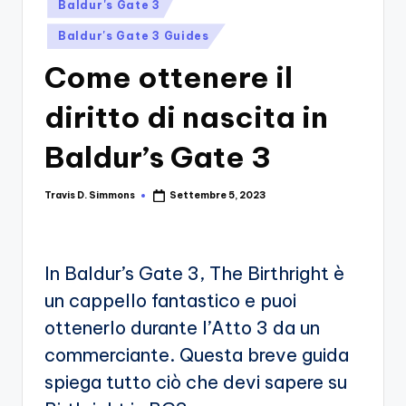
si
Posted
Migliori
Baldur's Gate 3
in
Giochi,
n
Baldur's Gate 3 Guides
Recensioni
-
Dettagliate,
Come ottenere il
Il
Guide
diritto di nascita in
E
B
Notizie
l
Baldur’s Gate 3
Dal
Mondo
o
Dei
Travis D. Simmons
Settembre 5, 2023
Posted
g
Giochi.
by
d
e
In Baldur’s Gate 3, The Birthright è
i
un cappello fantastico e puoi
V
ottenerlo durante l’Atto 3 da un
commerciante. Questa breve guida
e
spiega tutto ciò che devi sapere su
ri