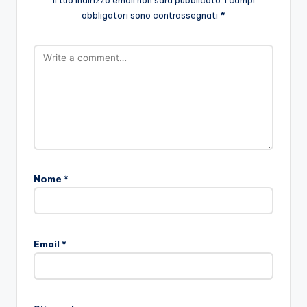
Il tuo indirizzo email non sarà pubblicato.
I campi
obbligatori sono contrassegnati
*
Nome
*
Email
*