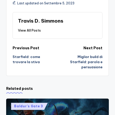
Last updated on Settembre 5, 2023
Travis D. Simmons
View All Posts
Post
Previous Post
Next Post
Starfield: come
Miglior build di
navigation
trovare la stiva
Starfield: parola e
persuasione
Related posts
Posted
Baldur's Gate 3
in