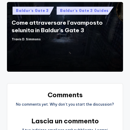
Posted
Baldur's Gate 3
Baldur's Gate 3 Guides
in
Come attraversare l'avamposto
selunita in Baldur's Gate 3
Travis D. Simmons
Posted
by
Comments
No comments yet. Why don’t you start the discussion?
Lascia un commento