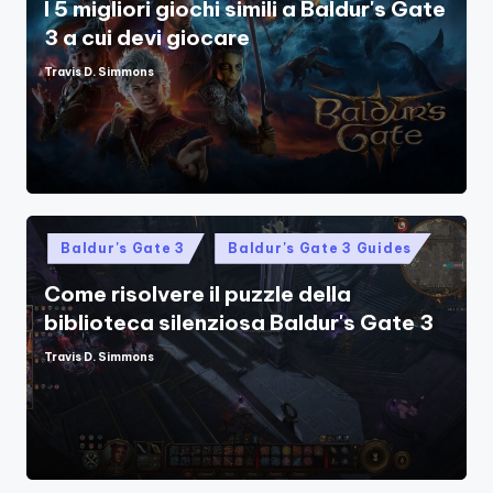
I 5 migliori giochi simili a Baldur's Gate
3 a cui devi giocare
Travis D. Simmons
Posted
by
Posted
Baldur's Gate 3
Baldur's Gate 3 Guides
in
Come risolvere il puzzle della
biblioteca silenziosa Baldur's Gate 3
Travis D. Simmons
Posted
by