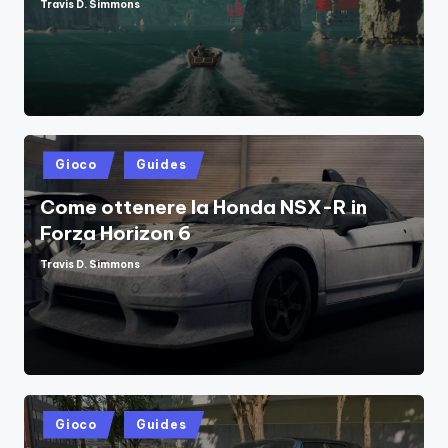
Travis D. Simmons
Posted
by
Posted
Gioco
Guides
in
Come ottenere la Honda NSX-R in
Forza Horizon 6
Travis D. Simmons
Posted
by
Posted
Gioco
Guides
in