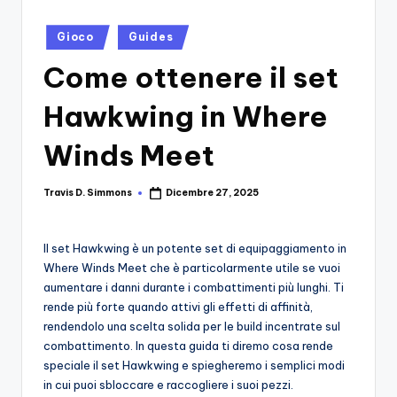
si
Migliori
Giochi,
n
Posted
Gioco
Guides
Recensioni
in
-
Dettagliate,
Come ottenere il set
Il
Guide
E
Hawkwing in Where
B
Notizie
l
Winds Meet
Dal
Mondo
o
Dei
Travis D. Simmons
Dicembre 27, 2025
Posted
g
Giochi.
by
d
Il set Hawkwing è un potente set di equipaggiamento in
e
Where Winds Meet che è particolarmente utile se vuoi
i
aumentare i danni durante i combattimenti più lunghi. Ti
rende più forte quando attivi gli effetti di affinità,
V
rendendolo una scelta solida per le build incentrate sul
e
combattimento. In questa guida ti diremo cosa rende
speciale il set Hawkwing e spiegheremo i semplici modi
ri
in cui puoi sbloccare e raccogliere i suoi pezzi.