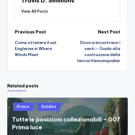
Travis D. Simmons
View All Posts
Post
Previous Post
Next Post
Come ottenere il set
Dove si incontrano i
navigation
Eaglerise in Where
venti – Guida alla
Winds Meet
costruzione della
lancia Heavenquaker
Related posts
Posted
Gioco
Guides
in
Tutte le posizioni collezionabili – 007
Prima luce