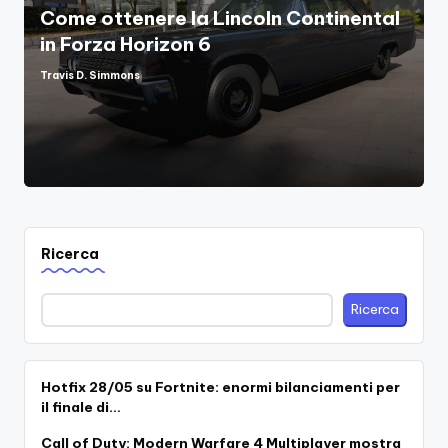
Come ottenere la Lincoln Continental
in Forza Horizon 6
Travis D. Simmons
Posted
by
Ricerca
Ricerca
Hotfix 28/05 su Fortnite: enormi bilanciamenti per
il finale di…
Call of Duty: Modern Warfare 4 Multiplayer mostra