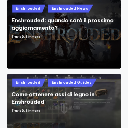
Posted
Enshrouded
Enshrouded News
in
Enshrouded: quando sarà il prossimo
aggiornamento?
Travis D. Simmons
Posted
by
Posted
Enshrouded
Enshrouded Guides
in
Come ottenere assi di legno in
Enshrouded
Travis D. Simmons
Posted
by