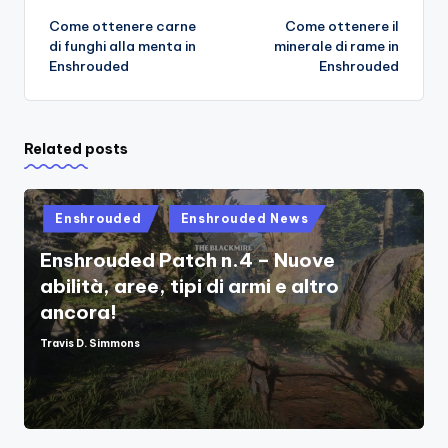
Come ottenere carne
Come ottenere il
navigation
di funghi alla menta in
minerale di rame in
Enshrouded
Enshrouded
Related posts
Posted
Enshrouded
Enshrouded News
in
Enshrouded Patch n.4 – Nuove
abilità, aree, tipi di armi e altro
ancora!
Travis D. Simmons
Posted
by