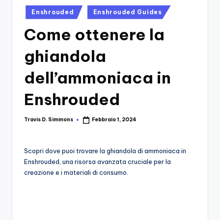
si
Migliori
Posted
Enshrouded
Enshrouded Guides
Giochi,
n
in
Recensioni
Come ottenere la
-
Dettagliate,
Il
Guide
ghiandola
E
B
Notizie
dell’ammoniaca in
l
Dal
Mondo
Enshrouded
o
Dei
g
Giochi.
Travis D. Simmons
Febbraio 1, 2024
Posted
d
by
e
Scopri dove puoi trovare la ghiandola di ammoniaca in
i
Enshrouded, una risorsa avanzata cruciale per la
creazione e i materiali di consumo.
V
e
ri