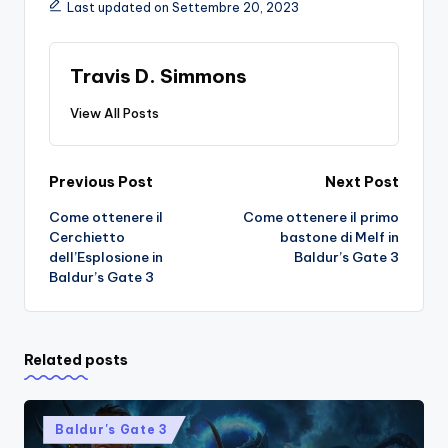
Last updated on Settembre 20, 2023
Travis D. Simmons
View All Posts
Post
Previous Post
Next Post
Come ottenere il
Come ottenere il primo
navigation
Cerchietto
bastone di Melf in
dell’Esplosione in
Baldur’s Gate 3
Baldur’s Gate 3
Related posts
Posted
Baldur's Gate 3
in