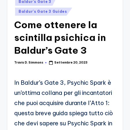
si
Posted
Migliori
Baldur's Gate 3
in
Giochi,
n
Baldur's Gate 3 Guides
Recensioni
-
Dettagliate,
Come ottenere la
Il
Guide
scintilla psichica in
E
B
Notizie
l
Baldur’s Gate 3
Dal
Mondo
o
Dei
Travis D. Simmons
Settembre 20, 2023
Posted
g
Giochi.
by
d
In Baldur’s Gate 3, Psychic Spark è
e
un’ottima collana per gli incantatori
i
che puoi acquisire durante l’Atto 1:
V
questa breve guida spiega tutto ciò
e
che devi sapere su Psychic Spark in
ri