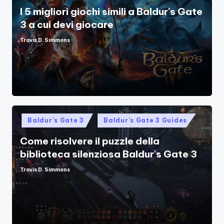
I 5 migliori giochi simili a Baldur's Gate
3 a cui devi giocare
Travis D. Simmons
Posted
by
Posted
Baldur's Gate 3
Baldur's Gate 3 Guides
in
Come risolvere il puzzle della
biblioteca silenziosa Baldur's Gate 3
Travis D. Simmons
Posted
by