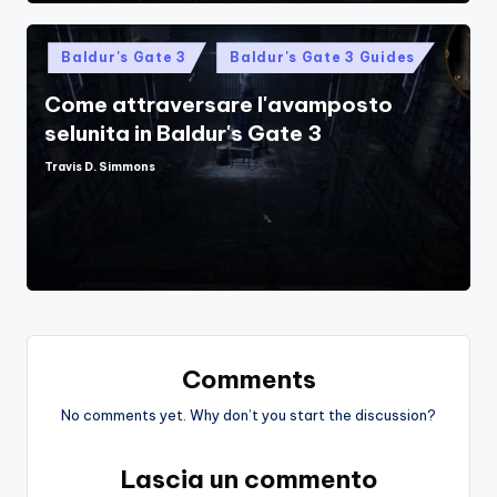
Posted
Baldur's Gate 3
Baldur's Gate 3 Guides
in
Come attraversare l'avamposto
selunita in Baldur's Gate 3
Travis D. Simmons
Posted
by
Comments
No comments yet. Why don’t you start the discussion?
Lascia un commento