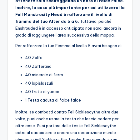
ottenere solo sconfiggendo un boss di Falce Falce.
Inoltre, la cosa più importante per cui utilizzerai la
Fell Monstrosity Head è rafforzare il livello di
fiamma del tuo Alter da 5 a 6.
Tuttavia, poiché
Enshrouded è in accesso anticipato non sarai ancora in
grado di raggiungere l’area successiva della mappa.
Per rafforzare la tua Fiamma al livello 6 avrai bisogno di:
40 Zolfo
40 Zafferano
40 minerale di ferro
40 lapislazzuli
40 frutti di yucca
1 Testa caduta di falce falce
Inoltre, se combatti contro Fell Sicklescythe altre due
volte, puoi anche usare la testa che lascia cadere per
altre cose. Puoi portare delle teste Fell Sicklescythe
extra al cacciatore e creare una decorazione murale
chiamata Fell Sicklescythe Trophy. Posizionarlo su un