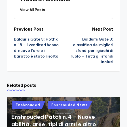
View All Posts
Post
Previous Post
Next Post
Baldur’s Gate 3: Hotfix
Baldur’s Gate 3:
navigation
n. 18 – I venditori hanno
classifica dei migliori
di nuovo l’oro e il
sfondi per i giochi di
baratto è stato risolto
ruolo – Tutti gli sfondi
inclusi
Related posts
Posted
Enshrouded
Enshrouded News
in
Enshrouded Patch n.4 – Nuove
abilità, aree, tipi di armi e altro