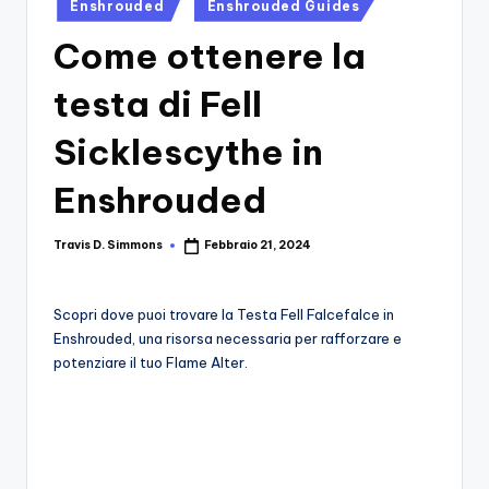
si
Posted
Migliori
Enshrouded
Enshrouded Guides
in
Giochi,
n
Come ottenere la
Recensioni
-
Dettagliate,
testa di Fell
Il
Guide
E
B
Sicklescythe in
Notizie
l
Dal
Enshrouded
Mondo
o
Dei
g
Travis D. Simmons
Febbraio 21, 2024
Posted
Giochi.
by
d
Scopri dove puoi trovare la Testa Fell Falcefalce in
e
Enshrouded, una risorsa necessaria per rafforzare e
i
potenziare il tuo Flame Alter.
V
e
ri