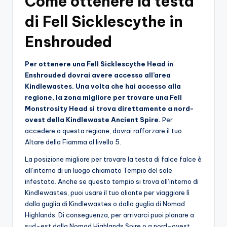
Come ottenere la testa
o
di Fell Sicklescythe in
c
Enshrouded
h
i
Per ottenere una Fell Sicklescythe Head in
Enshrouded dovrai avere accesso all’area
Kindlewastes. Una volta che hai accesso alla
regione, la zona migliore per trovare una Fell
Monstrosity Head si trova direttamente a nord-
ovest della Kindlewaste Ancient Spire.
Per
accedere a questa regione, dovrai rafforzare il tuo
Altare della Fiamma al livello 5.
La posizione migliore per trovare la testa di falce falce è
all’interno di un luogo chiamato Tempio del sole
infestato. Anche se questo tempio si trova all’interno di
Kindlewastes, puoi usare il tuo aliante per viaggiare lì
dalla guglia di Kindlewastes o dalla guglia di Nomad
Highlands. Di conseguenza, per arrivarci puoi planare a
sud-est dalla Nomad Highlands Spire o a nord-ovest