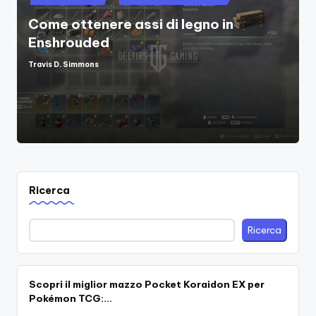
in
Come ottenere assi di legno in
Enshrouded
Travis D. Simmons
Posted
by
Ricerca
Ricerca
Scopri il miglior mazzo Pocket Koraidon EX per
Pokémon TCG:…