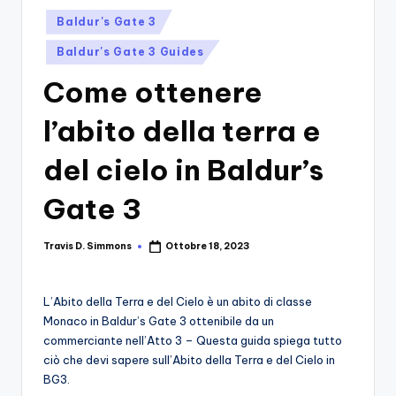
si
Migliori
Posted
Baldur's Gate 3
Giochi,
n
in
Recensioni
Baldur's Gate 3 Guides
-
Dettagliate,
Come ottenere
Il
Guide
E
B
l’abito della terra e
Notizie
l
Dal
del cielo in Baldur’s
Mondo
o
Dei
Gate 3
g
Giochi.
d
Travis D. Simmons
Ottobre 18, 2023
Posted
e
by
i
L’Abito della Terra e del Cielo è un abito di classe
V
Monaco in Baldur’s Gate 3 ottenibile da un
commerciante nell’Atto 3 – Questa guida spiega tutto
e
ciò che devi sapere sull’Abito della Terra e del Cielo in
ri
BG3.