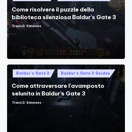
in
Come risolvere il puzzle della
biblioteca silenziosa Baldur's Gate 3
Travis D. Simmons
Posted
by
Posted
Baldur's Gate 3
Baldur's Gate 3 Guides
in
Come attraversare l'avamposto
selunita in Baldur's Gate 3
Travis D. Simmons
Posted
by