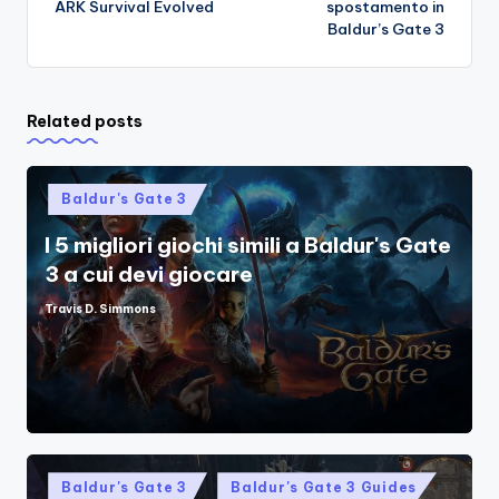
ARK Survival Evolved
spostamento in
Baldur’s Gate 3
Related posts
Posted
Baldur's Gate 3
in
I 5 migliori giochi simili a Baldur's Gate
3 a cui devi giocare
Travis D. Simmons
Posted
by
Posted
Baldur's Gate 3
Baldur's Gate 3 Guides