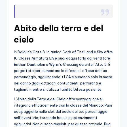
o
c
h
Abito della terra e del
i
cielo
In Baldur’s Gate 3, la tunica Garb of The Land e Sky offre
10 Classe Armatura CA e puoi acquistarla dal venditore
Entharl Danthelon a Wyrm’s Crossing durante l’Atto 3. È
progettata per aumentare la difesa e l’offesa del tuo
personaggio, aggiungendo +1 CA e subendo solo la metà
del danno dagli attacchi contundenti, perforanti e
taglienti mentre si utilizza l’abilità Difesa paziente.
L’Abito della Terra e del Cielo offre vantaggi che si
integrano efficacemente con la classe del Monaco. Puoi
equipaggiarlo nello slot del baule del tuo personaggio
nell’inventario, fornendo bonus e potenziamenti
aggiuntivi. Non ci sono requisiti per questo articolo. Puoi