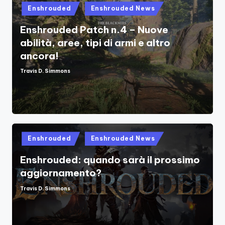
Posted
Enshrouded
Enshrouded News
in
Enshrouded Patch n.4 – Nuove
abilità, aree, tipi di armi e altro
ancora!
Travis D. Simmons
Posted
by
Posted
Enshrouded
Enshrouded News
in
Enshrouded: quando sarà il prossimo
aggiornamento?
Travis D. Simmons
Posted
by