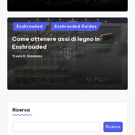
Posted
Enshrouded
Enshrouded Guides
in
Come ottenere assi di legno in
Enshrouded
Travis D. Simmons
Posted
by
Ricerca
Ricerca