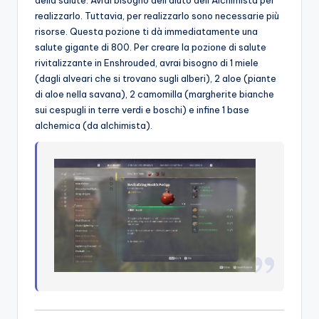
della salute. Avrai bisogno dell’aiuto dell’Alchimista per
realizzarlo. Tuttavia, per realizzarlo sono necessarie più
risorse. Questa pozione ti dà immediatamente una
salute gigante di 800. Per creare la pozione di salute
rivitalizzante in Enshrouded, avrai bisogno di 1 miele
(dagli alveari che si trovano sugli alberi), 2 aloe (piante
di aloe nella savana), 2 camomilla (margherite bianche
sui cespugli in terre verdi e boschi) e infine 1 base
alchemica (da alchimista).