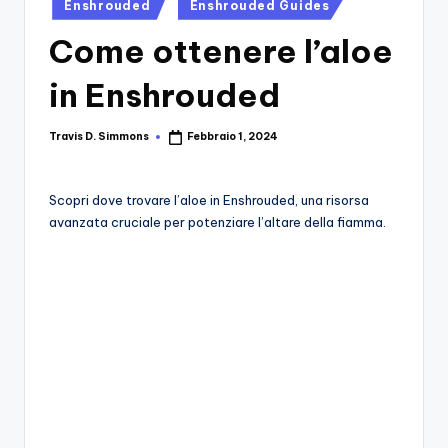
si
Posted
Migliori
Enshrouded
Enshrouded Guides
in
Giochi,
n
Come ottenere l’aloe
Recensioni
-
Dettagliate,
in Enshrouded
Il
Guide
E
B
Travis D. Simmons
Febbraio 1, 2024
Notizie
Posted
by
l
Dal
Mondo
o
Scopri dove trovare l’aloe in Enshrouded, una risorsa
Dei
avanzata cruciale per potenziare l’altare della fiamma.
g
Giochi.
d
e
i
V
e
ri