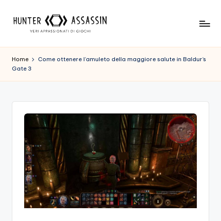
Skip
to
H
Benvenuto
content
Nel
u
Home
Come ottenere l’amuleto della maggiore salute in Baldur’s
Nostro
Gate 3
n
Sito
Di
t
Gioco,
e
Dove
r
L'esperienza
Di
A
Gioco
s
Viene
Prima
s
Di
a
Tutto!
Trova
s
I