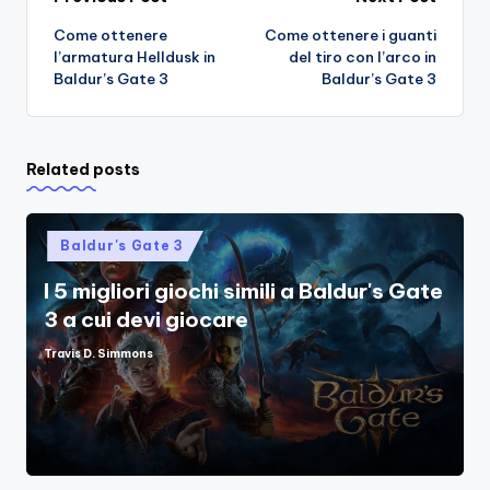
Post
Come ottenere
Come ottenere i guanti
navigation
l’armatura Helldusk in
del tiro con l’arco in
Baldur’s Gate 3
Baldur’s Gate 3
Related posts
Posted
Baldur's Gate 3
in
I 5 migliori giochi simili a Baldur's Gate
3 a cui devi giocare
Travis D. Simmons
Posted
by