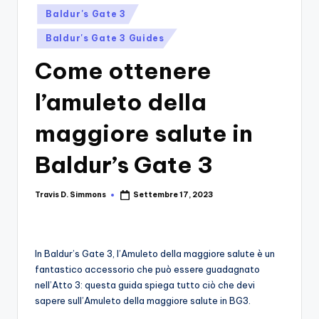
si
Migliori
Posted
Baldur's Gate 3
Giochi,
n
in
Recensioni
Baldur's Gate 3 Guides
-
Dettagliate,
Come ottenere
Il
Guide
E
B
l’amuleto della
Notizie
l
Dal
maggiore salute in
Mondo
o
Dei
Baldur’s Gate 3
g
Giochi.
d
Travis D. Simmons
Settembre 17, 2023
Posted
e
by
i
In Baldur’s Gate 3, l’Amuleto della maggiore salute è un
V
fantastico accessorio che può essere guadagnato
e
nell’Atto 3: questa guida spiega tutto ciò che devi
sapere sull’Amuleto della maggiore salute in BG3.
ri