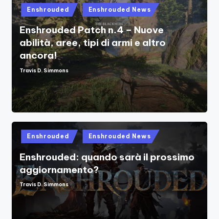
Posted
Enshrouded
Enshrouded News
in
Enshrouded Patch n.4 – Nuove
abilità, aree, tipi di armi e altro
ancora!
Travis D. Simmons
Posted
by
Posted
Enshrouded
Enshrouded News
in
Enshrouded: quando sarà il prossimo
aggiornamento?
Travis D. Simmons
Posted
by