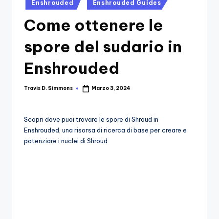
si
Posted
Migliori
Enshrouded
Enshrouded Guides
in
Giochi,
n
Come ottenere le
Recensioni
-
Dettagliate,
spore del sudario in
Il
Guide
E
B
Enshrouded
Notizie
l
Dal
Travis D. Simmons
Marzo 3, 2024
Posted
Mondo
o
by
Dei
g
Giochi.
Scopri dove puoi trovare le spore di Shroud in
d
Enshrouded, una risorsa di ricerca di base per creare e
potenziare i nuclei di Shroud.
e
i
V
e
ri