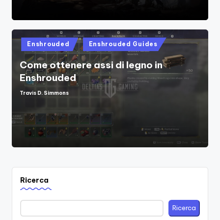
Posted
Enshrouded
Enshrouded Guides
in
Come ottenere assi di legno in
Enshrouded
Travis D. Simmons
Posted
by
Ricerca
Ricerca