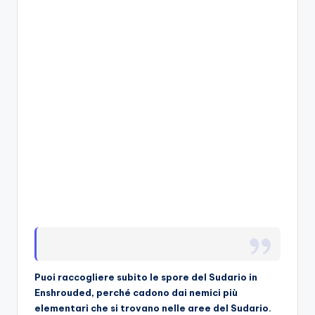
A
p
p
a
s
si
o
n
a
ti
d
i
Puoi raccogliere subito le spore del Sudario in
G
Enshrouded, perché cadono dai nemici più
i
elementari che si trovano nelle aree del Sudario.