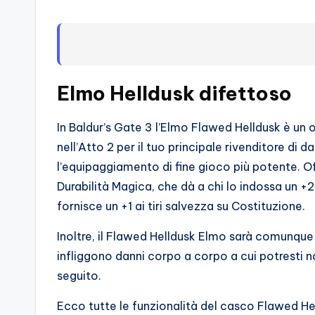
s
s
i
o
Elmo Helldusk difettoso
n
In Baldur’s Gate 3 l’Elmo Flawed Helldusk è un
a
nell’Atto 2 per il tuo principale rivenditore di 
l’equipaggiamento di fine gioco più potente. Of
ti
Durabilità Magica, che dà a chi lo indossa un +2 
d
fornisce un +1 ai tiri salvezza su Costituzione.
i
Inoltre, il Flawed Helldusk Elmo sarà comunqu
infliggono danni corpo a corpo a cui potresti no
G
seguito.
i
Ecco tutte le funzionalità del casco Flawed He