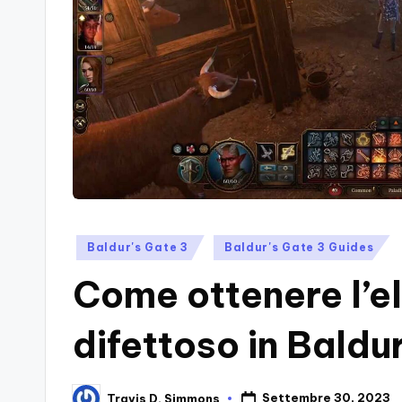
a
Tutto!
Trova
s
I
s
Migliori
Giochi,
i
Recensioni
n
Dettagliate,
Guide
-
E
Il
Posted
Notizie
Baldur's Gate 3
Baldur's Gate 3 Guides
in
B
Dal
Come ottenere l’e
Mondo
l
Dei
difettoso in Baldu
o
Giochi.
g
Settembre 30, 2023
Travis D. Simmons