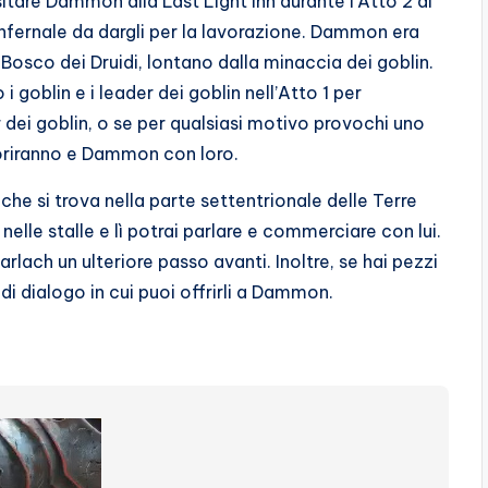
sitare Dammon alla Last Light Inn durante l’Atto 2 di
Infernale da dargli per la lavorazione. Dammon era
 Bosco dei Druidi, lontano dalla minaccia dei goblin.
 i goblin e i leader dei goblin nell’Atto 1 per
r dei goblin, o se per qualsiasi motivo provochi uno
 moriranno e Dammon con loro.
 che si trova nella parte settentrionale delle Terre
nelle stalle e lì potrai parlare e commerciare con lui.
rlach un ulteriore passo avanti. Inoltre, se hai pezzi
 di dialogo in cui puoi offrirli a Dammon.