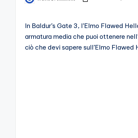
Posted
by
d
e
In Baldur’s Gate 3, l’Elmo Flawed Hell
i
armatura media che puoi ottenere nell
ciò che devi sapere sull’Elmo Flawed 
V
e
ri
A
p
p
a