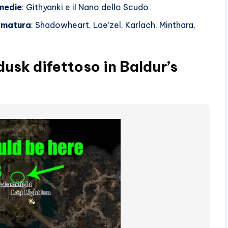
medie
: Githyanki e il Nano dello Scudo
rmatura
: Shadowheart, Lae’zel, Karlach, Minthara,
usk difettoso in Baldur’s