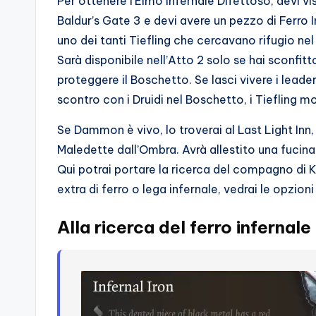
Per ottenere l’Elmo Infernale Difettoso, devi vi
Baldur’s Gate 3 e devi avere un pezzo di Ferro 
uno dei tanti Tiefling che cercavano rifugio nel
Sarà disponibile nell’Atto 2 solo se hai sconfitto
proteggere il Boschetto. Se lasci vivere i leade
scontro con i Druidi nel Boschetto, i Tiefling
Se Dammon è vivo, lo troverai al Last Light Inn,
Maledette dall’Ombra. Avrà allestito una fucina 
Qui potrai portare la ricerca del compagno di Ka
extra di ferro o lega infernale, vedrai le opzioni
Alla ricerca del ferro infernale