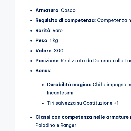
o
Armatura
: Casco
c
Requisito di competenza
: Competenza n
h
Rarità
: Raro
i
Peso
: 1 kg
Valore
: 300
Posizione
: Realizzato da Dammon alla Last
Bonus
:
Durabilità magica:
Chi lo impugna ha
Incantesimi.
Tiri salvezza su Costituzione +1
Classi con competenza nelle armature
Paladino e Ranger