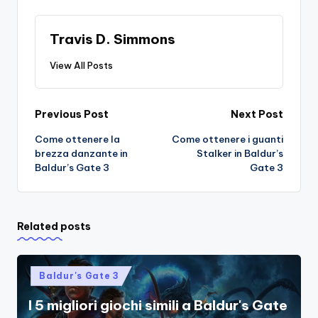
Travis D. Simmons
View All Posts
Post
Previous Post
Next Post
Come ottenere la
Come ottenere i guanti
navigation
brezza danzante in
Stalker in Baldur’s
Baldur’s Gate 3
Gate 3
Related posts
Posted
Baldur's Gate 3
in
I 5 migliori giochi simili a Baldur's Gate