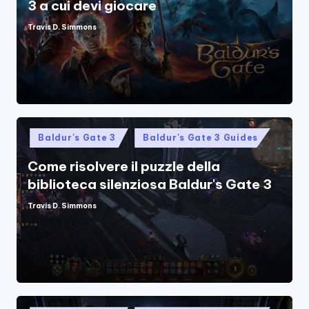
3 a cui devi giocare
Travis D. Simmons
Posted
by
Posted
Baldur's Gate 3
Baldur's Gate 3 Guides
in
Come risolvere il puzzle della
biblioteca silenziosa Baldur's Gate 3
Travis D. Simmons
Posted
by