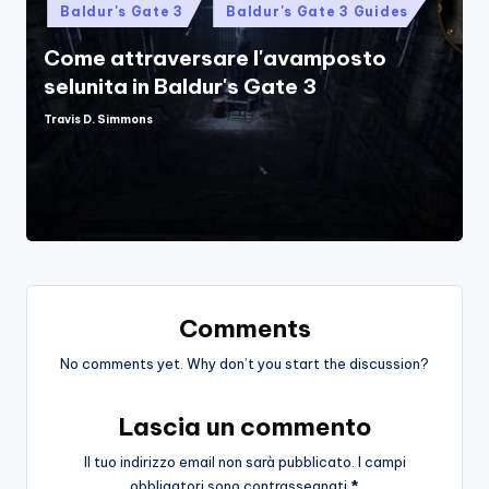
Posted
Baldur's Gate 3
Baldur's Gate 3 Guides
in
Come attraversare l'avamposto
selunita in Baldur's Gate 3
Travis D. Simmons
Posted
by
Comments
No comments yet. Why don’t you start the discussion?
Lascia un commento
Il tuo indirizzo email non sarà pubblicato.
I campi
obbligatori sono contrassegnati
*