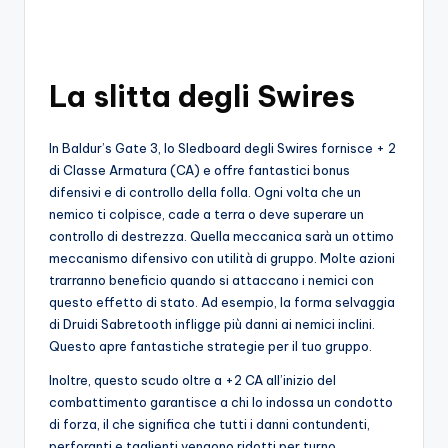
o
c
La slitta degli Swires
h
i
In Baldur’s Gate 3, lo Sledboard degli Swires fornisce + 2
di Classe Armatura (CA) e offre fantastici bonus
difensivi e di controllo della folla. Ogni volta che un
nemico ti colpisce, cade a terra o deve superare un
controllo di destrezza. Quella meccanica sarà un ottimo
meccanismo difensivo con utilità di gruppo. Molte azioni
trarranno beneficio quando si attaccano i nemici con
questo effetto di stato. Ad esempio, la forma selvaggia
di Druidi Sabretooth infligge più danni ai nemici inclini.
Questo apre fantastiche strategie per il tuo gruppo.
Inoltre, questo scudo oltre a +2 CA all’inizio del
combattimento garantisce a chi lo indossa un condotto
di forza, il che significa che tutti i danni contundenti,
perforanti e taglienti vengono ridotti per turno