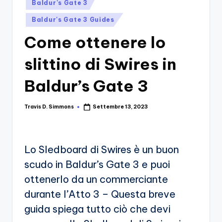
si
Posted
Migliori
Baldur's Gate 3
in
Giochi,
n
Baldur's Gate 3 Guides
Recensioni
-
Dettagliate,
Come ottenere lo
Il
Guide
slittino di Swires in
E
B
Notizie
l
Baldur’s Gate 3
Dal
Mondo
o
Dei
Travis D. Simmons
Settembre 13, 2023
Posted
g
Giochi.
by
d
e
Lo Sledboard di Swires è un buon
i
scudo in Baldur’s Gate 3 e puoi
V
ottenerlo da un commerciante
durante l’Atto 3 – Questa breve
e
guida spiega tutto ciò che devi
ri