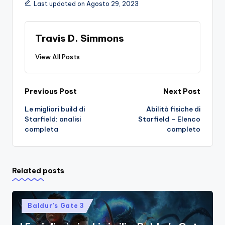
Last updated on Agosto 29, 2023
Travis D. Simmons
View All Posts
Post
Previous Post
Next Post
Le migliori build di
Abilità fisiche di
navigation
Starfield: analisi
Starfield – Elenco
completa
completo
Related posts
Posted
Baldur's Gate 3
in