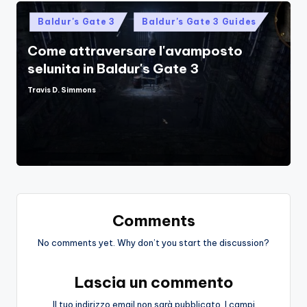
Posted
Baldur's Gate 3
Baldur's Gate 3 Guides
in
Come attraversare l'avamposto
selunita in Baldur's Gate 3
Travis D. Simmons
Posted
by
Comments
No comments yet. Why don’t you start the discussion?
Lascia un commento
Il tuo indirizzo email non sarà pubblicato.
I campi