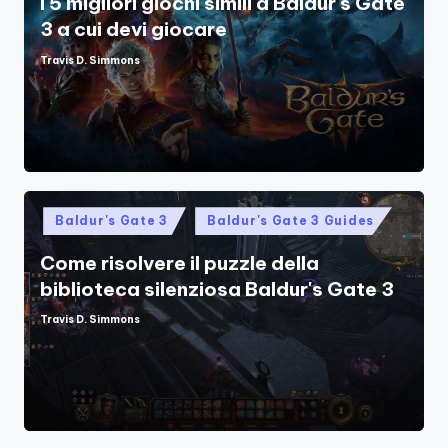
I 5 migliori giochi simili a Baldur's Gate
3 a cui devi giocare
Travis D. Simmons
Posted
by
Posted
Baldur's Gate 3
Baldur's Gate 3 Guides
in
Come risolvere il puzzle della
biblioteca silenziosa Baldur's Gate 3
Travis D. Simmons
Posted
by