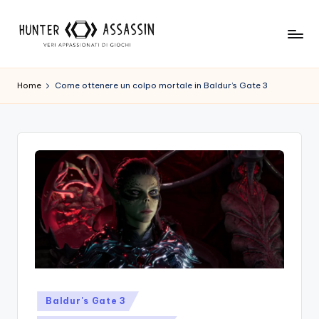
Skip
to
H
Benvenuto
content
Nel
u
Home
Come ottenere un colpo mortale in Baldur’s Gate 3
Nostro
n
Sito
Di
t
Gioco,
e
Dove
r
L'esperienza
Di
A
Gioco
s
Viene
Prima
s
Di
a
Tutto!
Trova
s
Posted
Baldur's Gate 3
I
in