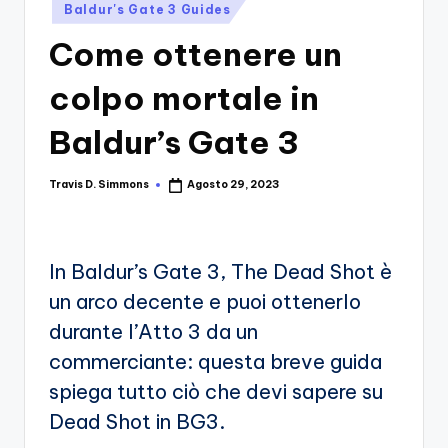
si
Migliori
Baldur's Gate 3 Guides
Giochi,
n
Come ottenere un
Recensioni
-
Dettagliate,
colpo mortale in
Il
Guide
E
B
Baldur’s Gate 3
Notizie
l
Dal
Travis D. Simmons
Agosto 29, 2023
Mondo
Posted
o
by
Dei
g
Giochi.
d
In Baldur’s Gate 3, The Dead Shot è
e
un arco decente e puoi ottenerlo
i
durante l’Atto 3 da un
commerciante: questa breve guida
V
spiega tutto ciò che devi sapere su
e
Dead Shot in BG3.
ri