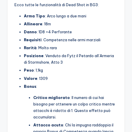
Ecco tutte le funzionalità di Dead Shot in BG3:
Arma
Tipo
: Arco lungo a due mani
Allineare
: 18m
Danno
: 1D8 +4 Perforante
Requisiti
: Competenza nelle armi marziali
Rarità
: Molto rara
Posizione
: Venduto da Fytz il Petardo all’Armeria
di Stormshore, Atto 3
Peso
: 1,1kg
Valore
: 1309
Bonus
:
Critico migliorato
: Il numero di cui hai
bisogno per ottenere un colpo critico mentre
attacchi è ridotto di 1. Questo effetto può
accumularsi.
Attacco acuto
: Chi la impugna raddoppia il
proprio Bonus di Competenza quando lancia