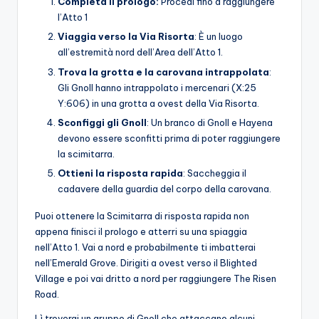
Completa il prologo:
Procedi fino a raggiungere
l’Atto 1
Viaggia verso la Via Risorta
: È un luogo
all’estremità nord dell’Area dell’Atto 1.
Trova la grotta e la carovana intrappolata
:
Gli Gnoll hanno intrappolato i mercenari (X:25
Y:606) in una grotta a ovest della Via Risorta.
Sconfiggi gli Gnoll
: Un branco di Gnoll e Hayena
devono essere sconfitti prima di poter raggiungere
la scimitarra.
Ottieni la risposta rapida
: Saccheggia il
cadavere della guardia del corpo della carovana.
Puoi ottenere la Scimitarra di risposta rapida non
appena finisci il prologo e atterri su una spiaggia
nell’Atto 1. Vai a nord e probabilmente ti imbatterai
nell’Emerald Grove. Dirigiti a ovest verso il Blighted
Village e poi vai dritto a nord per raggiungere The Risen
Road.
Lì troverai un gruppo di Gnoll che attaccano alcuni