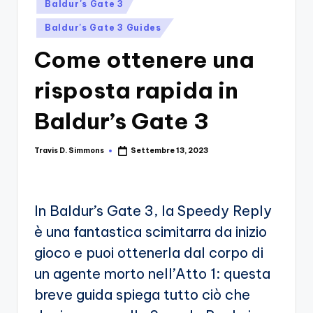
si
Posted
Migliori
Baldur's Gate 3
in
Giochi,
n
Baldur's Gate 3 Guides
Recensioni
-
Dettagliate,
Come ottenere una
Il
Guide
risposta rapida in
E
B
Notizie
l
Baldur’s Gate 3
Dal
Mondo
o
Dei
Travis D. Simmons
Settembre 13, 2023
Posted
g
Giochi.
by
d
e
In Baldur’s Gate 3, la Speedy Reply
i
è una fantastica scimitarra da inizio
V
gioco e puoi ottenerla dal corpo di
un agente morto nell’Atto 1: questa
e
breve guida spiega tutto ciò che
ri