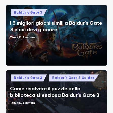
Posted
Baldur's Gate 3
in
I 5 migliori giochi simili a Baldur's Gate
3 a cui devi giocare
Travis D. Simmons
Posted
by
Posted
Baldur's Gate 3
Baldur's Gate 3 Guides
in
Come risolvere il puzzle della
biblioteca silenziosa Baldur's Gate 3
Travis D. Simmons
Posted
by