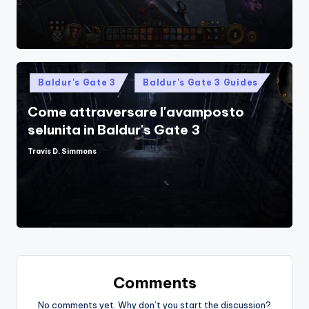
Posted
Baldur's Gate 3
Baldur's Gate 3 Guides
in
Come attraversare l'avamposto
selunita in Baldur's Gate 3
Travis D. Simmons
Posted
by
Comments
No comments yet. Why don’t you start the discussion?