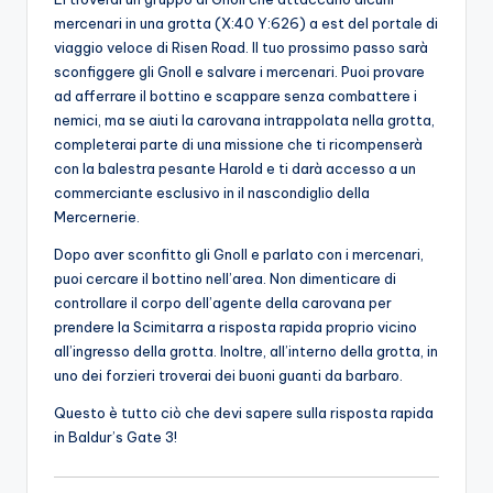
mercenari in una grotta (X:40 Y:626) a est del portale di
viaggio veloce di Risen Road. Il tuo prossimo passo sarà
sconfiggere gli Gnoll e salvare i mercenari. Puoi provare
ad afferrare il bottino e scappare senza combattere i
nemici, ma se aiuti la carovana intrappolata nella grotta,
completerai parte di una missione che ti ricompenserà
con la balestra pesante Harold e ti darà accesso a un
commerciante esclusivo in il nascondiglio della
Mercernerie.
Dopo aver sconfitto gli Gnoll e parlato con i mercenari,
puoi cercare il bottino nell’area. Non dimenticare di
controllare il corpo dell’agente della carovana per
prendere la Scimitarra a risposta rapida proprio vicino
all’ingresso della grotta. Inoltre, all’interno della grotta, in
uno dei forzieri troverai dei buoni guanti da barbaro.
Questo è tutto ciò che devi sapere sulla risposta rapida
in Baldur’s Gate 3!