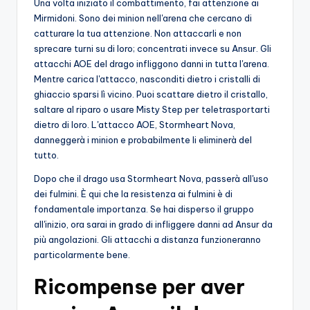
Una volta iniziato il combattimento, fai attenzione ai
Mirmidoni. Sono dei minion nell'arena che cercano di
catturare la tua attenzione. Non attaccarli e non
sprecare turni su di loro; concentrati invece su Ansur. Gli
attacchi AOE del drago infliggono danni in tutta l'arena.
Mentre carica l'attacco, nasconditi dietro i cristalli di
ghiaccio sparsi lì vicino. Puoi scattare dietro il cristallo,
saltare al riparo o usare Misty Step per teletrasportarti
dietro di loro. L'attacco AOE, Stormheart Nova,
danneggerà i minion e probabilmente li eliminerà del
tutto.
Dopo che il drago usa Stormheart Nova, passerà all'uso
dei fulmini. È qui che la resistenza ai fulmini è di
fondamentale importanza. Se hai disperso il gruppo
all'inizio, ora sarai in grado di infliggere danni ad Ansur da
più angolazioni. Gli attacchi a distanza funzioneranno
particolarmente bene.
Ricompense per aver