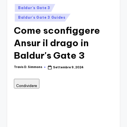
si
Migliori
Posted
Giochi,
n
Baldur's Gate 3
in
Recensioni
-
Baldur's Gate 3 Guides
Dettagliate,
Il
Come sconfiggere
Guide
E
B
Ansur il drago in
Notizie
l
Dal
Baldur's Gate 3
Mondo
o
Dei
g
Giochi.
Travis D. Simmons
Settembre 9, 2024
Posted
by
d
e
Condividere
i
V
e
ri