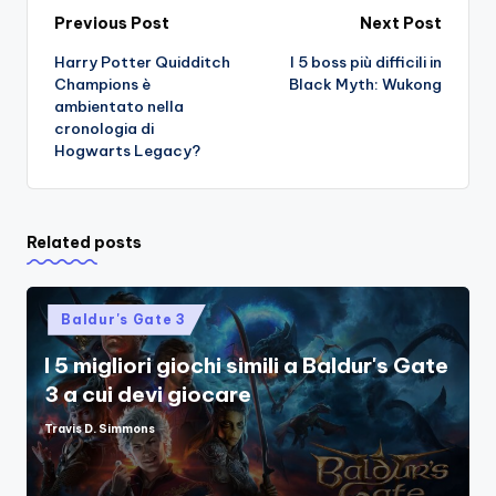
Post
Previous Post
Next Post
Harry Potter Quidditch
I 5 boss più difficili in
navigation
Champions è
Black Myth: Wukong
ambientato nella
cronologia di
Hogwarts Legacy?
Related posts
Posted
Baldur's Gate 3
in
I 5 migliori giochi simili a Baldur's Gate
3 a cui devi giocare
Travis D. Simmons
Posted
by