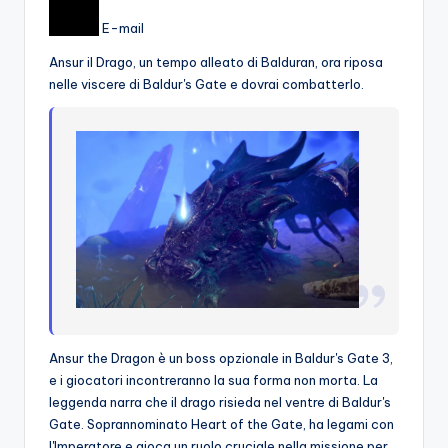
o
E-mail
c
Ansur il Drago, un tempo alleato di Balduran, ora riposa
nelle viscere di Baldur's Gate e dovrai combatterlo.
h
i
Ansur the Dragon è un boss opzionale in Baldur's Gate 3,
e i giocatori incontreranno la sua forma non morta. La
leggenda narra che il drago risieda nel ventre di Baldur's
Gate. Soprannominato Heart of the Gate, ha legami con
l'Imperatore e gioca un ruolo cruciale nella missione per