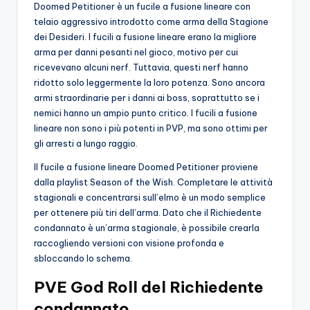
Doomed Petitioner è un fucile a fusione lineare con
o
telaio aggressivo introdotto come arma della Stagione
dei Desideri. I fucili a fusione lineare erano la migliore
c
arma per danni pesanti nel gioco, motivo per cui
h
ricevevano alcuni nerf. Tuttavia, questi nerf hanno
ridotto solo leggermente la loro potenza. Sono ancora
i
armi straordinarie per i danni ai boss, soprattutto se i
nemici hanno un ampio punto critico. I fucili a fusione
lineare non sono i più potenti in PVP, ma sono ottimi per
gli arresti a lungo raggio.
Il fucile a fusione lineare Doomed Petitioner proviene
dalla playlist Season of the Wish. Completare le attività
stagionali e concentrarsi sull’elmo è un modo semplice
per ottenere più tiri dell’arma. Dato che il Richiedente
condannato è un’arma stagionale, è possibile crearla
raccogliendo versioni con visione profonda e
sbloccando lo schema.
PVE God Roll del Richiedente
condannato