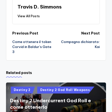
Travis D. Simmons
View All Posts
Post
Previous Post
Next Post
Come ottenere il token
Compagno dichiarato:
navigation
Corvid in Baldur’s Gate
Kai
3
Related posts
Posted
Destiny 2
Destiny 2 God Roll Weapons
in
Destiny 2 Undercurrent God Roll e
come ottenerlo