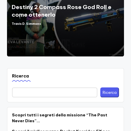
Destiny 2 Compass Rose God Roll e
come ottenerlo
Travis D. Simmons
Posted
by
Ricerca
Ricerca
Scopri tutti i segreti della missione “The Past
Never Dies”…