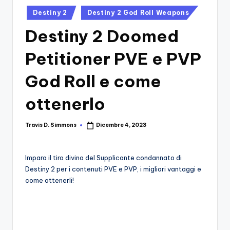
si
Migliori
Posted
Destiny 2
Destiny 2 God Roll Weapons
Giochi,
n
in
Recensioni
Destiny 2 Doomed
-
Dettagliate,
Il
Guide
Petitioner PVE e PVP
E
B
Notizie
God Roll e come
l
Dal
Mondo
ottenerlo
o
Dei
g
Giochi.
Travis D. Simmons
Dicembre 4, 2023
Posted
d
by
e
Impara il tiro divino del Supplicante condannato di
i
Destiny 2 per i contenuti PVE e PVP, i migliori vantaggi e
come ottenerli!
V
e
ri