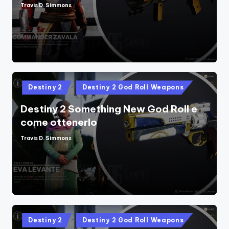
Travis D. Simmons
Posted
by
Posted
Destiny 2
Destiny 2 God Roll Weapons
in
Destiny 2 Something New God Roll e
come ottenerlo
Travis D. Simmons
Posted
by
Posted
Destiny 2
Destiny 2 God Roll Weapons
in