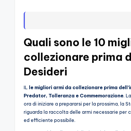
s
s
i
o
Quali sono le 10 migl
n
collezionare prima d
a
Desideri
ti
d
IL
le migliori armi da collezionare prima dell
Predator, Tolleranza e Commemorazione
. L
i
ora di iniziare a prepararsi per la prossima, la 
G
riguarda la raccolta delle armi necessarie per
ed efficiente possibile.
i