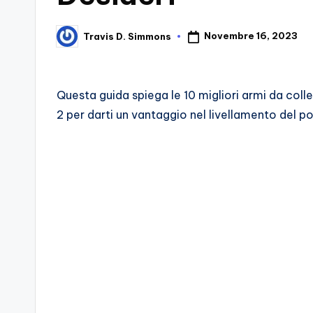
d
Novembre 16, 2023
Travis D. Simmons
Posted
e
by
i
Questa guida spiega le 10 migliori armi da coll
V
2 per darti un vantaggio nel livellamento del p
e
ri
A
p
p
a