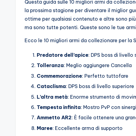
Questa guida sulle 10 migliori armi da colleziona
o
la prossima stagione per diventare il miglior g
c
ottime per qualsiasi contenuto e altre sono pi
ma sono tutte potenti. Queste sono le tue armi 
h
Ecco le 10 migliori armi da collezionare per la 
i
Predatore dell’apice
: DPS boss di livello
Tolleranza
: Meglio aggiungere Cancella
Commemorazione
: Perfetto tuttofare
Cataclisma
: DPS boss di livello superiore
L’altra metà
: Enorme strumento di movi
Tempesta infinita
: Mostro PvP con sinergi
Ammetto AR2
: È facile ottenere una gr
Maree
: Eccellente arma di supporto