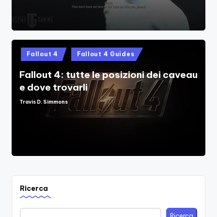
Posted
Fallout 4
Fallout 4 Guides
in
Fallout 4: tutte le posizioni dei caveau
e dove trovarli
Travis D. Simmons
Posted
by
Ricerca
Ricerca