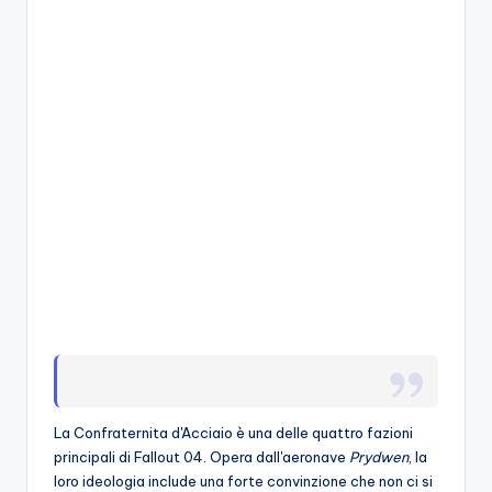
A
p
p
a
s
si
o
n
a
ti
d
i
La Confraternita d'Acciaio è una delle quattro fazioni
G
principali di Fallout 04. Opera dall'aeronave
Prydwen
, la
i
loro ideologia include una forte convinzione che non ci si