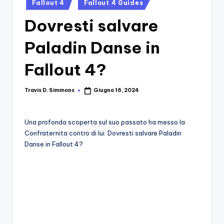
si
Posted
Migliori
Fallout 4
Fallout 4 Guides
in
Giochi,
n
Dovresti salvare
Recensioni
-
Dettagliate,
Paladin Danse in
Il
Guide
E
B
Fallout 4?
Notizie
l
Dal
Travis D. Simmons
Giugno 16, 2024
Posted
Mondo
o
by
Dei
g
Giochi.
Una profonda scoperta sul suo passato ha messo la
d
Confraternita contro di lui. Dovresti salvare Paladin
Danse in Fallout 4?
e
i
V
e
ri