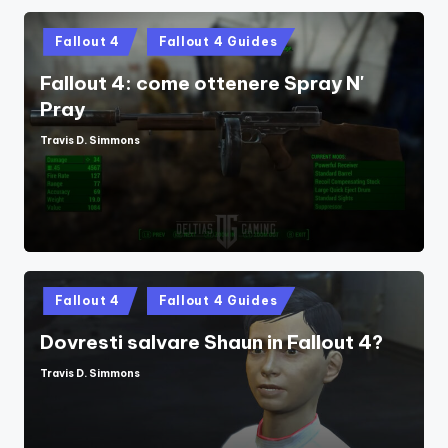
Posted
Fallout 4
Fallout 4 Guides
in
Fallout 4: come ottenere Spray N'
Pray
Travis D. Simmons
Posted
by
Posted
Fallout 4
Fallout 4 Guides
in
Dovresti salvare Shaun in Fallout 4?
Travis D. Simmons
Posted
by