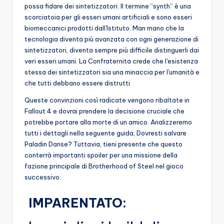
possa fidare dei sintetizzatori. Il termine “synth” è una
o
scorciatoia per gli esseri umani artificiali e sono esseri
c
biomeccanici prodotti dall'Istituto. Man mano che la
tecnologia diventa più avanzata con ogni generazione di
h
sintetizzatori, diventa sempre più difficile distinguerli dai
i
veri esseri umani. La Confraternita crede che l'esistenza
stessa dei sintetizzatori sia una minaccia per l'umanità e
che tutti debbano essere distrutti.
Queste convinzioni così radicate vengono ribaltate in
Fallout 4 e dovrai prendere la decisione cruciale che
potrebbe portare alla morte di un amico. Analizzeremo
tutti i dettagli nella seguente guida, Dovresti salvare
Paladin Danse? Tuttavia, tieni presente che questo
conterrà importanti spoiler per una missione della
fazione principale di Brotherhood of Steel nel gioco
successivo.
IMPARENTATO: