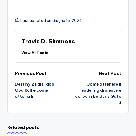
Last updated on Giugno 16, 2024
Travis D. Simmons
View All Posts
Post
Previous Post
Next Post
Destiny 2 Falsi idoli
Come ottenere il
navigation
God Roll e come
rendering di mente e
ottenerli
corpo in Baldur's Gate
3
Related posts