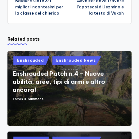
Baldur’s Gate 3: i
Avvolto: dove trovare
navigation
migliori incantesimi per
l’apoteosi di Jezmina e
la classe del chierico
la testa di Vukah
Related posts
Posted
Enshrouded
Enshrouded News
in
Enshrouded Patch n.4 – Nuove
abilità, aree, tipi di armi e altro
ancora!
Travis D. Simmons
Posted
by