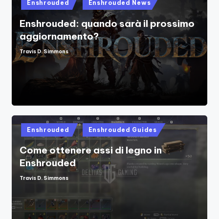
Posted
Enshrouded
Enshrouded News
in
Enshrouded: quando sarà il prossimo
aggiornamento?
Travis D. Simmons
Posted
by
Posted
Enshrouded
Enshrouded Guides
in
Come ottenere assi di legno in
Enshrouded
Travis D. Simmons
Posted
by