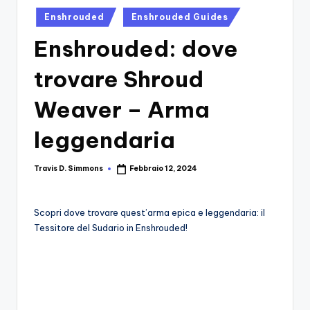
si
Migliori
Posted
Enshrouded
Enshrouded Guides
Giochi,
n
in
Recensioni
Enshrouded: dove
-
Dettagliate,
Il
Guide
trovare Shroud
E
B
Notizie
Weaver – Arma
l
Dal
Mondo
leggendaria
o
Dei
g
Giochi.
Travis D. Simmons
Febbraio 12, 2024
Posted
d
by
e
Scopri dove trovare quest’arma epica e leggendaria: il
i
Tessitore del Sudario in Enshrouded!
V
e
ri