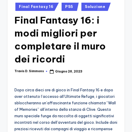
si
Migliori
Posted
Final Fantasy 16
PS5
Soluzione
Giochi,
n
in
Recensioni
Final Fantasy 16: i
-
Dettagliate,
Il
Guide
modi migliori per
E
B
Notizie
completare il muro
l
Dal
Mondo
dei ricordi
o
Dei
g
Giochi.
Travis D. Simmons
Giugno 26, 2023
Posted
d
by
e
Dopo circa dieci ore di gioco in Final Fantasy 16 e dopo
i
aver ottenuto l’accesso all’Ultimate Refuge, i giocatori
sbloccheranno un’affascinante funzione chiamata “Wall
V
of Memories” all’interno della stanza di Clive. Questo
e
muro speciale funge da raccolta di oggetti significativi
incontrati nel corso dell’avventura del gioco. Include doni
ri
preziosi ricevuti dai compagni di viaggio e ricompense