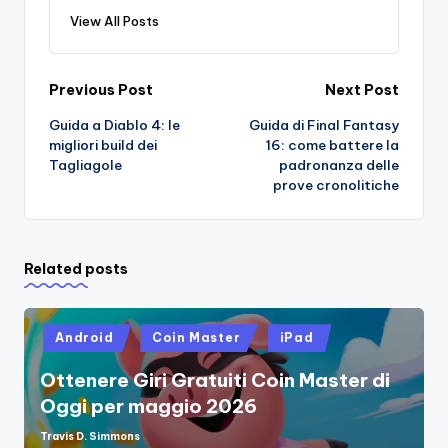
View All Posts
Post
Previous Post
Next Post
Guida a Diablo 4: le
Guida di Final Fantasy
navigation
migliori build dei
16: come battere la
Tagliagole
padronanza delle
prove cronolitiche
Related posts
Posted
Android
Coin Master
iPad
in
Ottenere Giri Gratuiti Coin Master di
Oggi per maggio 2026
Travis D. Simmons
Posted