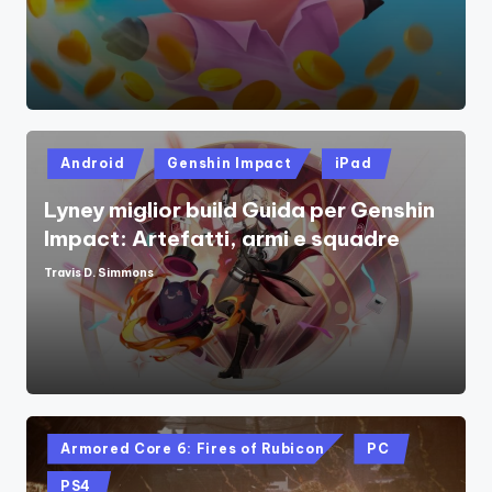
by
Posted
Android
Genshin Impact
iPad
in
Lyney miglior build Guida per Genshin
Impact: Artefatti, armi e squadre
Travis D. Simmons
Posted
by
Posted
Armored Core 6: Fires of Rubicon
PC
in
PS4