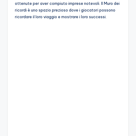
A
ottenute per aver compiuto imprese notevoli. Il Muro dei
ricordi è uno spazio prezioso dove i giocatori possono
p
ricordare il loro viaggio e mostrare i loro successi.
p
a
s
si
o
n
a
ti
d
i
G
i