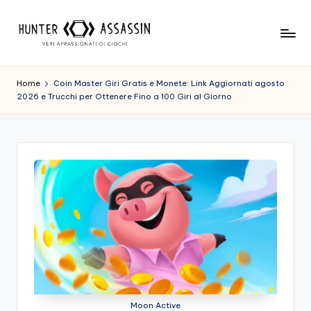
Skip
to
H
Benvenuto
content
Nel
u
Home
Coin Master Giri Gratis e Monete: Link Aggiornati agosto
Nostro
2026 e Trucchi per Ottenere Fino a 100 Giri al Giorno
n
Sito
Di
t
Gioco,
e
Dove
r
L'esperienza
Di
A
Gioco
s
Viene
Prima
s
Di
a
Tutto!
Trova
s
I
Moon Active