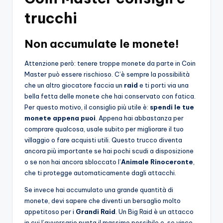
trucchi
Non accumulate le monete!
Attenzione però: tenere troppe monete da parte in Coin
Master può essere rischioso. C’è sempre la possibilità
che un altro giocatore faccia un
raid
e ti porti via una
bella fetta delle monete che hai conservato con fatica.
Per questo motivo, il consiglio più utile è:
spendi le tue
monete appena puoi
. Appena hai abbastanza per
comprare qualcosa, usale subito per migliorare il tuo
villaggio o fare acquisti utili. Questo trucco diventa
ancora più importante se hai pochi scudi a disposizione
o se non hai ancora sbloccato l’
Animale Rinoceronte
,
che ti protegge automaticamente dagli attacchi.
Se invece hai accumulato una grande quantità di
monete, devi sapere che diventi un bersaglio molto
appetitoso per i
Grandi Raid
. Un Big Raid è un attacco
in cui l’avversario punta il massimo possibile e, se vince,