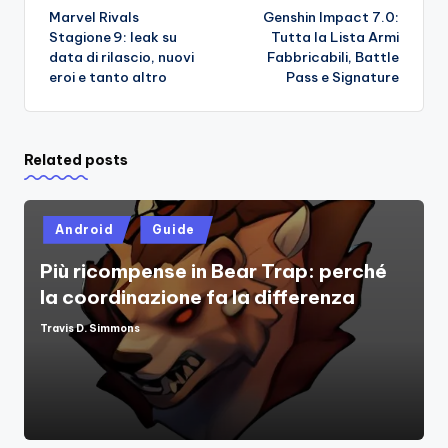
Marvel Rivals
Genshin Impact 7.0:
navigation
Stagione 9: leak su
Tutta la Lista Armi
data di rilascio, nuovi
Fabbricabili, Battle
eroi e tanto altro
Pass e Signature
Related posts
Posted
Android
Guide
in
Più ricompense in Bear Trap: perché
la coordinazione fa la differenza
Travis D. Simmons
Posted
by