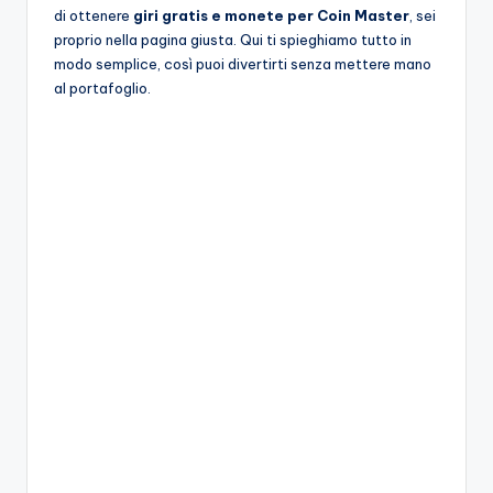
A
di ottenere
giri gratis e monete per Coin Master
, sei
proprio nella pagina giusta. Qui ti spieghiamo tutto in
p
modo semplice, così puoi divertirti senza mettere mano
p
al portafoglio.
a
s
si
o
n
a
ti
d
i
G
i