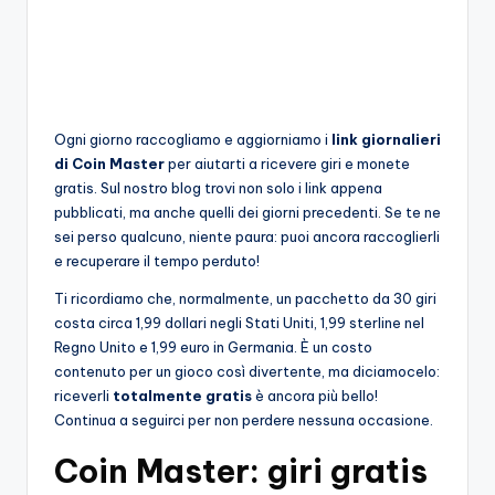
o
c
h
i
Ogni giorno raccogliamo e aggiorniamo i
link giornalieri
di Coin Master
per aiutarti a ricevere giri e monete
gratis. Sul nostro blog trovi non solo i link appena
pubblicati, ma anche quelli dei giorni precedenti. Se te ne
sei perso qualcuno, niente paura: puoi ancora raccoglierli
e recuperare il tempo perduto!
Ti ricordiamo che, normalmente, un pacchetto da 30 giri
costa circa 1,99 dollari negli Stati Uniti, 1,99 sterline nel
Regno Unito e 1,99 euro in Germania. È un costo
contenuto per un gioco così divertente, ma diciamocelo:
riceverli
totalmente gratis
è ancora più bello!
Continua a seguirci per non perdere nessuna occasione.
Coin Master: giri gratis