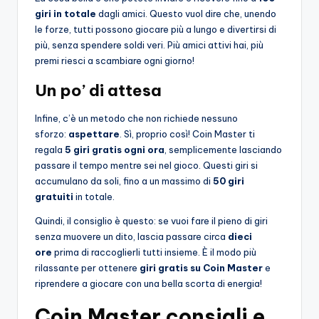
giri in totale
dagli amici. Questo vuol dire che, unendo
le forze, tutti possono giocare più a lungo e divertirsi di
più, senza spendere soldi veri. Più amici attivi hai, più
premi riesci a scambiare ogni giorno!
Un po’ di attesa
Infine, c’è un metodo che non richiede nessuno
sforzo:
aspettare
. Sì, proprio così! Coin Master ti
regala
5 giri gratis ogni ora
, semplicemente lasciando
passare il tempo mentre sei nel gioco. Questi giri si
accumulano da soli, fino a un massimo di
50 giri
gratuiti
in totale.
Quindi, il consiglio è questo: se vuoi fare il pieno di giri
senza muovere un dito, lascia passare circa
dieci
ore
prima di raccoglierli tutti insieme. È il modo più
rilassante per ottenere
giri gratis su Coin Master
e
riprendere a giocare con una bella scorta di energia!
Coin Master consigli e