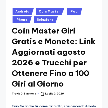
si
Migliori
Giochi,
n
Posted
Android
Coin Master
iPad
Recensioni
-
in
Dettagliate,
iPhone
Soluzione
Il
Guide
Coin Master Giri
E
B
Notizie
Gratis e Monete: Link
l
Dal
Mondo
o
Aggiornati agosto
Dei
g
Giochi.
2026 e Trucchi per
d
Ottenere Fino a 100
e
i
Giri al Giorno
V
e
Travis D. Simmons
Luglio 2, 2026
Posted
by
ri
Ciao! Se anche tu, come tanti altri, stai cercando il modo