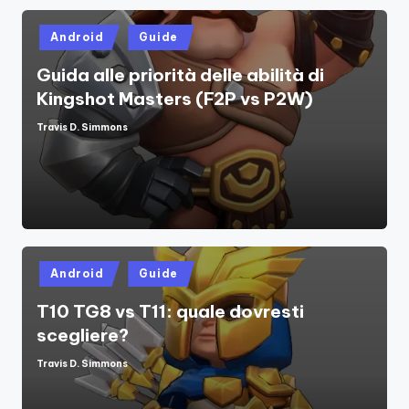
Posted
Android
Guide
in
Guida alle priorità delle abilità di
Kingshot Masters (F2P vs P2W)
Travis D. Simmons
Posted
by
Posted
Android
Guide
in
T10 TG8 vs T11: quale dovresti
scegliere?
Travis D. Simmons
Posted
by