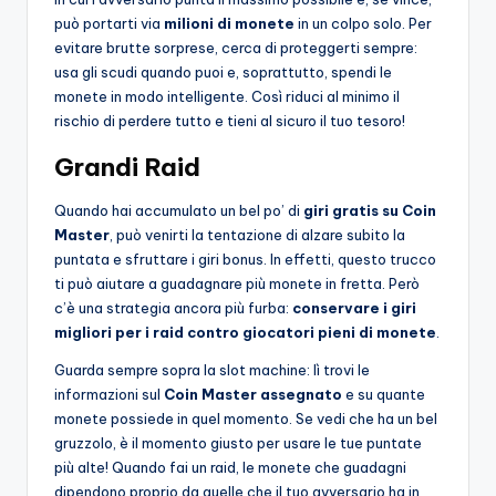
può portarti via
milioni di monete
in un colpo solo. Per
evitare brutte sorprese, cerca di proteggerti sempre:
usa gli scudi quando puoi e, soprattutto, spendi le
monete in modo intelligente. Così riduci al minimo il
rischio di perdere tutto e tieni al sicuro il tuo tesoro!
Grandi Raid
Quando hai accumulato un bel po’ di
giri gratis su Coin
Master
, può venirti la tentazione di alzare subito la
puntata e sfruttare i giri bonus. In effetti, questo trucco
ti può aiutare a guadagnare più monete in fretta. Però
c’è una strategia ancora più furba:
conservare i giri
migliori per i raid contro giocatori pieni di monete
.
Guarda sempre sopra la slot machine: lì trovi le
informazioni sul
Coin Master assegnato
e su quante
monete possiede in quel momento. Se vedi che ha un bel
gruzzolo, è il momento giusto per usare le tue puntate
più alte! Quando fai un raid, le monete che guadagni
dipendono proprio da quelle che il tuo avversario ha in