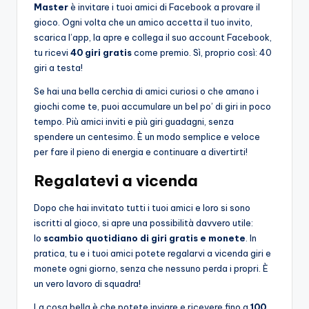
Master
è invitare i tuoi amici di Facebook a provare il
gioco. Ogni volta che un amico accetta il tuo invito,
scarica l’app, la apre e collega il suo account Facebook,
tu ricevi
40 giri gratis
come premio. Sì, proprio così: 40
giri a testa!
Se hai una bella cerchia di amici curiosi o che amano i
giochi come te, puoi accumulare un bel po’ di giri in poco
tempo. Più amici inviti e più giri guadagni, senza
spendere un centesimo. È un modo semplice e veloce
per fare il pieno di energia e continuare a divertirti!
Regalatevi a vicenda
Dopo che hai invitato tutti i tuoi amici e loro si sono
iscritti al gioco, si apre una possibilità davvero utile:
lo
scambio quotidiano di giri gratis e monete
. In
pratica, tu e i tuoi amici potete regalarvi a vicenda giri e
monete ogni giorno, senza che nessuno perda i propri. È
un vero lavoro di squadra!
La cosa bella è che potete inviare e ricevere fino a
100