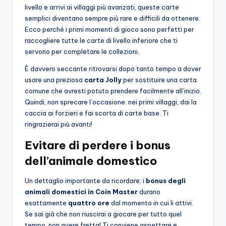
livello e arrivi ai villaggi più avanzati, queste carte
semplici diventano sempre più rare e difficili da ottenere.
Ecco perché i primi momenti di gioco sono perfetti per
raccogliere tutte le carte di livello inferiore che ti
servono per completare le collezioni.
È davvero seccante ritrovarsi dopo tanto tempo a dover
usare una preziosa
carta Jolly
per sostituire una carta
comune che avresti potuto prendere facilmente all’inizio.
Quindi, non sprecare l’occasione: nei primi villaggi, dai la
caccia ai forzieri e fai scorta di carte base. Ti
ringrazierai più avanti!
Evitare di perdere i bonus
dell’animale domestico
Un dettaglio importante da ricordare: i
bonus degli
animali domestici in Coin Master
durano
esattamente
quattro ore
dal momento in cui li attivi.
Se sai già che non riuscirai a giocare per tutto quel
tempo, non avere fretta! Ti conviene aspettare e