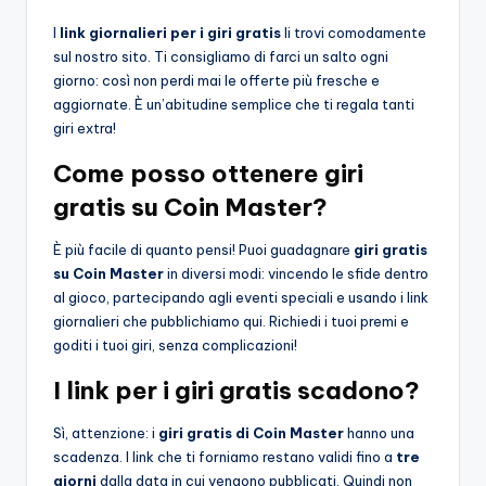
I
link giornalieri per i giri gratis
li trovi comodamente
sul nostro sito. Ti consigliamo di farci un salto ogni
giorno: così non perdi mai le offerte più fresche e
aggiornate. È un’abitudine semplice che ti regala tanti
giri extra!
Come posso ottenere giri
gratis su Coin Master?
È più facile di quanto pensi! Puoi guadagnare
giri gratis
su Coin Master
in diversi modi: vincendo le sfide dentro
al gioco, partecipando agli eventi speciali e usando i link
giornalieri che pubblichiamo qui. Richiedi i tuoi premi e
goditi i tuoi giri, senza complicazioni!
I link per i giri gratis scadono?
Sì, attenzione: i
giri gratis di Coin Master
hanno una
scadenza. I link che ti forniamo restano validi fino a
tre
giorni
dalla data in cui vengono pubblicati. Quindi non