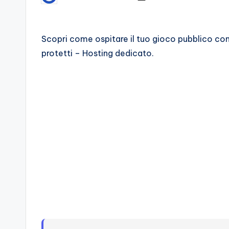
by
d
e
Scopri come ospitare il tuo gioco pubblico conf
protetti – Hosting dedicato.
i
V
e
ri
A
p
p
a