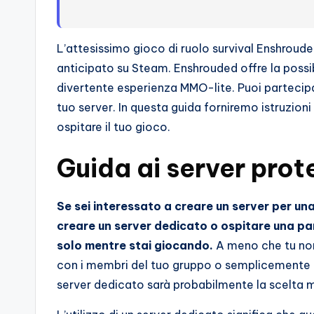
s
s
L’attesissimo gioco di ruolo survival Enshroude
i
anticipato su Steam. Enshrouded offre la possibi
o
divertente esperienza MMO-lite. Puoi partecipare
tuo server. In questa guida forniremo istruzio
n
ospitare il tuo gioco.
a
Guida ai server prot
ti
d
Se sei interessato a creare un server per una
creare un server dedicato o ospitare una pa
i
solo mentre stai giocando.
A meno che tu non
G
con i membri del tuo gruppo o semplicemente n
server dedicato sarà probabilmente la scelta m
i