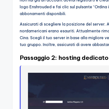
non hai già un account dovrai registrarti e crear
logo Enshrouded e fai clic sul pulsante “Ordina il
abbonamenti disponibili.
Assicurati di scegliere la posizione del server.
nordamericani erano esauriti. Attualmente rimang
Cina. Scegli il tuo server in base alla migliore 
tuo gruppo. Inoltre, assicurati di avere abbast
Passaggio 2: hosting dedicato