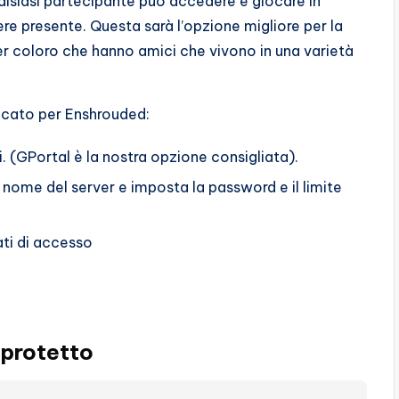
qualsiasi partecipante può accedere e giocare in
e presente. Questa sarà l’opzione migliore per la
r coloro che hanno amici che vivono in una varietà
dicato per Enshrouded:
i. (GPortal è la nostra opzione consigliata).
l nome del server e imposta la password e il limite
ati di accesso
 protetto