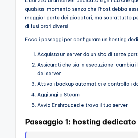
L’utilizzo di un server dedicato significa che 
o
qualsiasi momento senza che l’host debba esser
c
maggior parte dei giocatori, ma soprattutto pe
di fusi orari diversi.
h
Ecco i passaggi per configurare un hosting de
i
Acquista un server da un sito di terze part
Assicurati che sia in esecuzione, cambia i
del server
Attiva i backup automatici e controlla i d
Aggiungi a Steam
Avvia Enshrouded e trova il tuo server
Passaggio 1: hosting dedicato