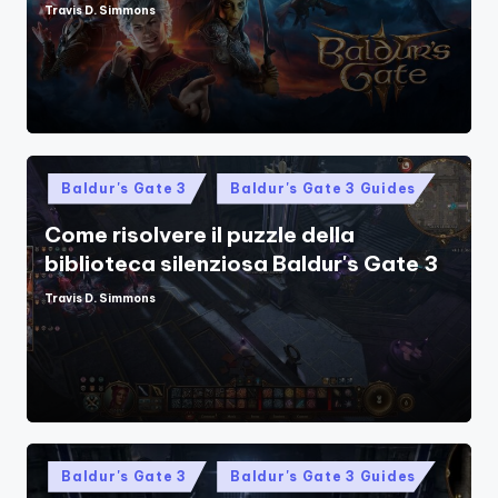
Travis D. Simmons
Posted
by
Posted
Baldur's Gate 3
Baldur's Gate 3 Guides
in
Come risolvere il puzzle della
biblioteca silenziosa Baldur's Gate 3
Travis D. Simmons
Posted
by
Posted
Baldur's Gate 3
Baldur's Gate 3 Guides
in