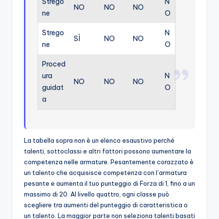
Strego
N
NO
NO
NO
ne
O
Strego
N
SÌ
NO
NO
ne
O
Proced
ura
N
NO
NO
NO
guidat
O
a
La tabella sopra non è un elenco esaustivo perché
talenti, sottoclassi e altri fattori possono aumentare la
competenza nelle armature. Pesantemente corazzato è
un talento che acquisisce competenza con l’armatura
pesante e aumenta il tuo punteggio di Forza di 1, fino a un
massimo di 20. Al livello quattro, ogni classe può
scegliere tra aumenti del punteggio di caratteristica o
un talento. La maggior parte non seleziona talenti basati