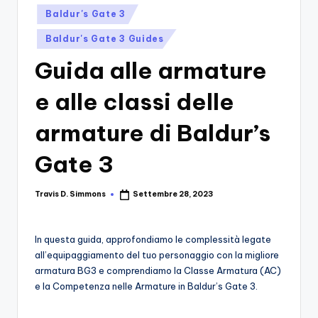
si
Migliori
Posted
Baldur's Gate 3
Giochi,
n
in
Recensioni
Baldur's Gate 3 Guides
-
Dettagliate,
Guida alle armature
Il
Guide
E
B
e alle classi delle
Notizie
l
Dal
armature di Baldur’s
Mondo
o
Dei
Gate 3
g
Giochi.
d
Travis D. Simmons
Settembre 28, 2023
Posted
e
by
i
In questa guida, approfondiamo le complessità legate
V
all’equipaggiamento del tuo personaggio con la migliore
armatura BG3 e comprendiamo la Classe Armatura (AC)
e
e la Competenza nelle Armature in Baldur’s Gate 3.
ri