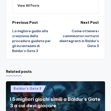
View All Posts
Post
Previous Post
Next Post
La migliore guida alla
Come ottenere i
navigation
creazione della
camminatori notturni
procedura guidata per
disintegranti in Baldur’s
gli incantesimi di
Gate 3
Baldur’s Gate 3
Related posts
Posted
Baldur's Gate 3
in
I 5 migliori giochi simili a Baldur's Gate
3 a cui devi giocare