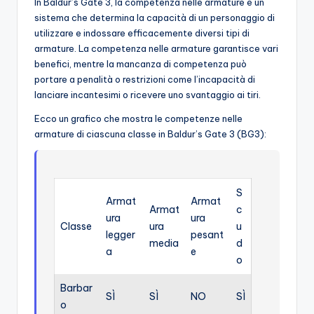
In Baldur’s Gate 3, la competenza nelle armature è un
sistema che determina la capacità di un personaggio di
utilizzare e indossare efficacemente diversi tipi di
armature. La competenza nelle armature garantisce vari
benefici, mentre la mancanza di competenza può
portare a penalità o restrizioni come l’incapacità di
lanciare incantesimi o ricevere uno svantaggio ai tiri.
Ecco un grafico che mostra le competenze nelle
armature di ciascuna classe in Baldur’s Gate 3 (BG3):
S
Armat
Armat
Armat
c
ura
ura
Classe
ura
u
legger
pesant
media
d
a
e
o
Barbar
SÌ
SÌ
NO
SÌ
o