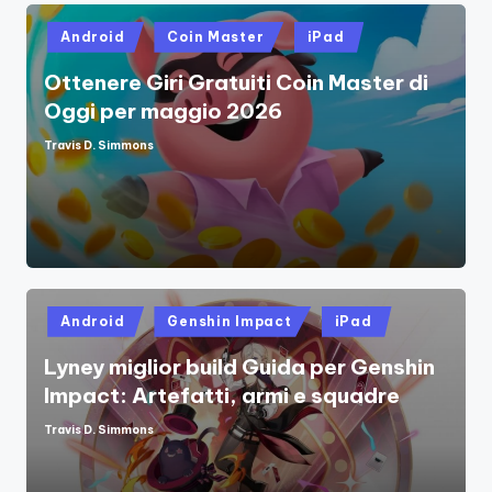
Posted
Android
Coin Master
iPad
in
Ottenere Giri Gratuiti Coin Master di
Oggi per maggio 2026
Travis D. Simmons
Posted
by
Posted
Android
Genshin Impact
iPad
in
Lyney miglior build Guida per Genshin
Impact: Artefatti, armi e squadre
Travis D. Simmons
Posted
by