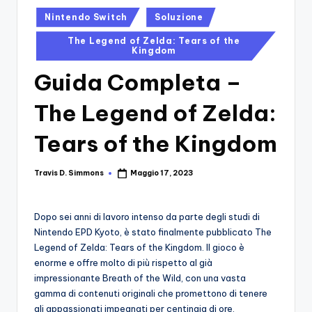
si
Migliori
Posted
Nintendo Switch
Soluzione
Giochi,
n
in
Recensioni
The Legend of Zelda: Tears of the
-
Dettagliate,
Kingdom
Il
Guide
Guida Completa –
E
B
Notizie
The Legend of Zelda:
l
Dal
Mondo
o
Tears of the Kingdom
Dei
g
Giochi.
Travis D. Simmons
Maggio 17, 2023
Posted
d
by
e
Dopo sei anni di lavoro intenso da parte degli studi di
i
Nintendo EPD Kyoto, è stato finalmente pubblicato The
Legend of Zelda: Tears of the Kingdom. Il gioco è
V
enorme e offre molto di più rispetto al già
e
impressionante Breath of the Wild, con una vasta
gamma di contenuti originali che promettono di tenere
ri
gli appassionati impegnati per centinaia di ore.