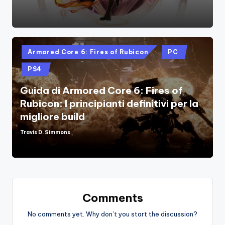
Posted
Armored Core 6: Fires of Rubicon
PC
in
PS4
Guida di Armored Core 6: Fires of
Rubicon: I principianti definitivi per la
migliore build
Travis D. Simmons
Posted
by
Comments
No comments yet. Why don’t you start the discussion?