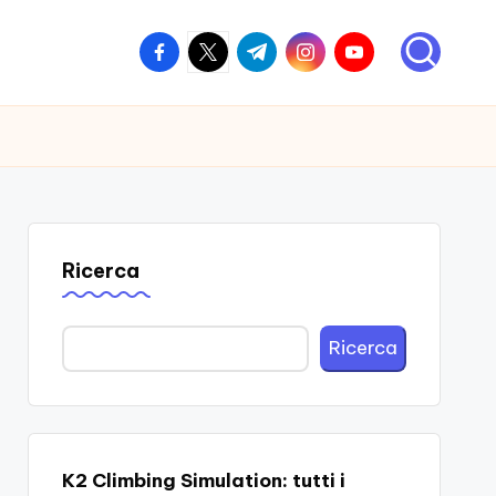
facebook.com
twitter.com
t.me
instagram.com
youtube.com
Ricerca
Ricerca
K2 Climbing Simulation: tutti i