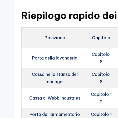
s
s
Riepilogo rapido dei
i
o
Posizione
Capitolo
n
Capitolo
a
Porta della lavanderia
8
ti
Cassa nella stanza del
Capitolo
d
manager
8
i
Capitolo 1
Cassa di Webb Industries
G
2
i
Porta dell’armamentario
Capitolo 1