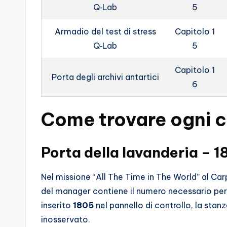
o
Q‑Lab
5
c
Armadio del test di stress
Capitolo 1
Q‑Lab
5
h
i
Capitolo 1
Porta degli archivi antartici
6
Come trovare ogni 
Porta della lavanderia – 
Nel missione “All The Time in The World” al Ca
del manager contiene il numero necessario per 
inserito
1805
nel pannello di controllo, la sta
inosservato.