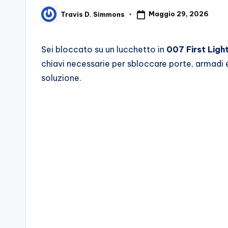
d
Maggio 29, 2026
Travis D. Simmons
Posted
by
e
Sei bloccato su un lucchetto in
007 First Ligh
i
chiavi necessarie per sbloccare porte, armadi
V
soluzione.
e
ri
A
p
p
a