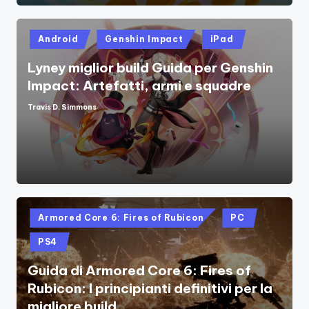
Posted
Android
Genshin Impact
iPad
in
Lyney miglior build Guida per Genshin
Impact: Artefatti, armi e squadre
Travis D. Simmons
Posted
by
Posted
Armored Core 6: Fires of Rubicon
PC
in
PS4
Guida di Armored Core 6: Fires of
Rubicon: I principianti definitivi per la
migliore build