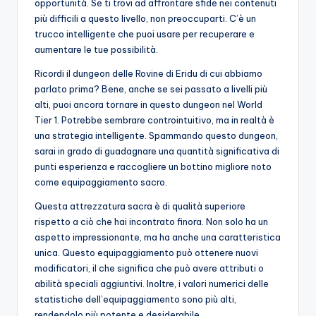
opportunità. Se ti trovi ad affrontare sfide nei contenuti
più difficili a questo livello, non preoccuparti. C’è un
trucco intelligente che puoi usare per recuperare e
aumentare le tue possibilità.
Ricordi il dungeon delle Rovine di Eridu di cui abbiamo
parlato prima? Bene, anche se sei passato a livelli più
alti, puoi ancora tornare in questo dungeon nel World
Tier 1. Potrebbe sembrare controintuitivo, ma in realtà è
una strategia intelligente. Spammando questo dungeon,
sarai in grado di guadagnare una quantità significativa di
punti esperienza e raccogliere un bottino migliore noto
come equipaggiamento sacro.
Questa attrezzatura sacra è di qualità superiore
rispetto a ciò che hai incontrato finora. Non solo ha un
aspetto impressionante, ma ha anche una caratteristica
unica. Questo equipaggiamento può ottenere nuovi
modificatori, il che significa che può avere attributi o
abilità speciali aggiuntivi. Inoltre, i valori numerici delle
statistiche dell’equipaggiamento sono più alti,
rendendolo più potente e desiderabile.