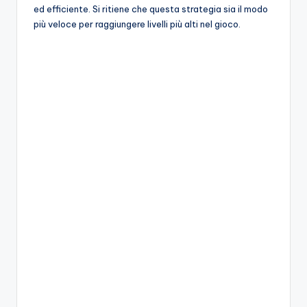
A
ed efficiente. Si ritiene che questa strategia sia il modo
più veloce per raggiungere livelli più alti nel gioco.
p
p
a
s
si
o
n
a
ti
d
i
G
i