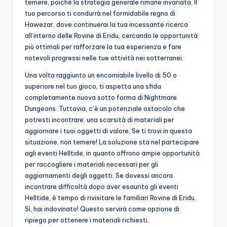
temere, poiché la strategia generale rimane invariata. Il
tuo percorso ti condurrà nel formidabile regno di
Hawezar, dove continuerai la tua incessante ricerca
all’interno delle Rovine di Eridu, cercando le opportunità
più ottimali per rafforzare la tua esperienza e fare
notevoli progressi nelle tue attività nei sotterranei.
Una volta raggiunto un encomiabile livello di 50 o
superiore nel tuo gioco, ti aspetta una sfida
completamente nuova sotto forma di Nightmare
Dungeons. Tuttavia, c’è un potenziale ostacolo che
potresti incontrare: una scarsità di materiali per
aggiornare i tuoi oggetti di valore. Se ti trovi in questa
situazione, non temere! La soluzione sta nel partecipare
agli eventi Helltide, in quanto offrono ampie opportunità
per raccogliere i materiali necessari per gli
aggiornamenti degli oggetti. Se dovessi ancora
incontrare difficoltà dopo aver esaurito gli eventi
Helltide, è tempo di rivisitare le familiari Rovine di Eridu.
Sì, hai indovinato! Questo servirà come opzione di
ripiego per ottenere i materiali richiesti.