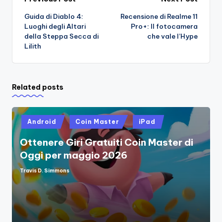
Post
Guida di Diablo 4:
Recensione di Realme 11
navigation
Luoghi degli Altari
Pro+: Il fotocamera
della Steppa Secca di
che vale l’Hype
Lilith
Related posts
Posted
Android
Coin Master
iPad
in
Ottenere Giri Gratuiti Coin Master di
Oggi per maggio 2026
Travis D. Simmons
Posted
by