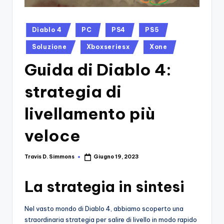
si
Migliori
Giochi,
n
Recensioni
Posted
-
Diablo 4
PC
PS4
PS5
Dettagliate,
in
Il
Soluzione
Xboxseriesx
Xone
Guide
E
B
Guida di Diablo 4:
Notizie
l
Dal
strategia di
Mondo
o
Dei
livellamento più
g
Giochi.
d
veloce
e
Travis D. Simmons
Giugno 19, 2023
Posted
i
by
V
La strategia in sintesi
e
Nel vasto mondo di Diablo 4, abbiamo scoperto una
ri
straordinaria strategia per salire di livello in modo rapido