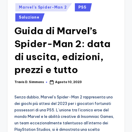
si
Migliori
Posted
Marvel's Spider-Man 2
PS5
Giochi,
n
in
Recensioni
Soluzione
-
Dettagliate,
Guida di Marvel’s
Il
Guide
E
B
Spider-Man 2: data
Notizie
l
Dal
di uscita, edizioni,
Mondo
o
Dei
prezzi e tutto
g
Giochi.
d
Travis D. Simmons
Agosto 10, 2023
Posted
e
by
i
Senza dubbio, Marvel’s Spider-Man 2 rappresenta uno
dei giochi più attesi del 2023 per i giocatori fortunati
V
possessori di una PS5. L’unione tra l’iconico eroe del
e
mondo Marvel e le abilità creative di Insomniac Games,
un team eccezionalmente talentuoso all’interno dei
ri
PlayStation Studios, si è dimostrata una scelta