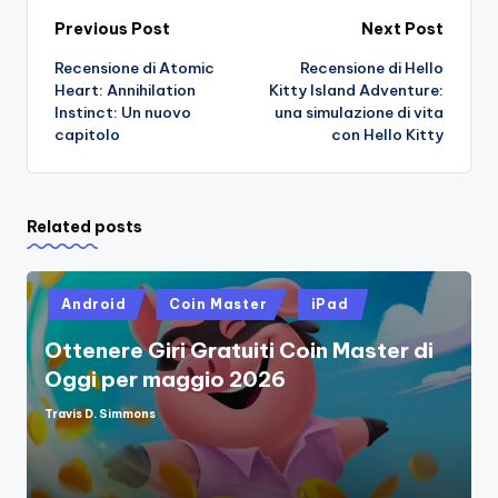
Post
Previous Post
Next Post
Recensione di Atomic
Recensione di Hello
navigation
Heart: Annihilation
Kitty Island Adventure:
Instinct: Un nuovo
una simulazione di vita
capitolo
con Hello Kitty
Related posts
Posted
Android
Coin Master
iPad
in
Ottenere Giri Gratuiti Coin Master di
Oggi per maggio 2026
Travis D. Simmons
Posted
by