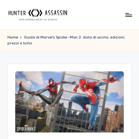
Skip
to
H
Benvenuto
content
Nel
u
Home
Guida di Marvel’s Spider-Man 2: data di uscita, edizioni,
Nostro
prezzi e tutto
n
Sito
Di
t
Gioco,
e
Dove
r
L'esperienza
Di
A
Gioco
s
Viene
Prima
s
Di
a
Tutto!
Trova
s
I