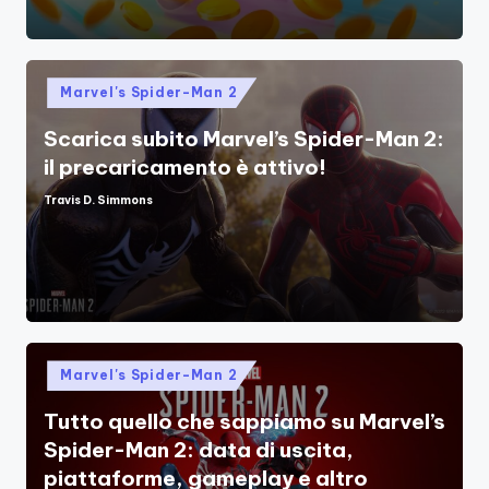
Posted
Marvel's Spider-Man 2
in
Scarica subito Marvel’s Spider-Man 2:
il precaricamento è attivo!
Travis D. Simmons
Posted
by
Posted
Marvel's Spider-Man 2
in
Tutto quello che sappiamo su Marvel’s
Spider-Man 2: data di uscita,
piattaforme, gameplay e altro