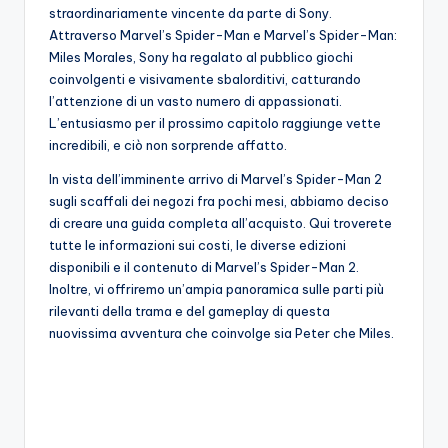
A
straordinariamente vincente da parte di Sony.
Attraverso Marvel’s Spider-Man e Marvel’s Spider-Man:
p
Miles Morales, Sony ha regalato al pubblico giochi
p
coinvolgenti e visivamente sbalorditivi, catturando
l’attenzione di un vasto numero di appassionati.
a
L’entusiasmo per il prossimo capitolo raggiunge vette
s
incredibili, e ciò non sorprende affatto.
si
In vista dell’imminente arrivo di Marvel’s Spider-Man 2
sugli scaffali dei negozi fra pochi mesi, abbiamo deciso
o
di creare una guida completa all’acquisto. Qui troverete
n
tutte le informazioni sui costi, le diverse edizioni
disponibili e il contenuto di Marvel’s Spider-Man 2.
a
Inoltre, vi offriremo un’ampia panoramica sulle parti più
ti
rilevanti della trama e del gameplay di questa
nuovissima avventura che coinvolge sia Peter che Miles.
d
i
G
i