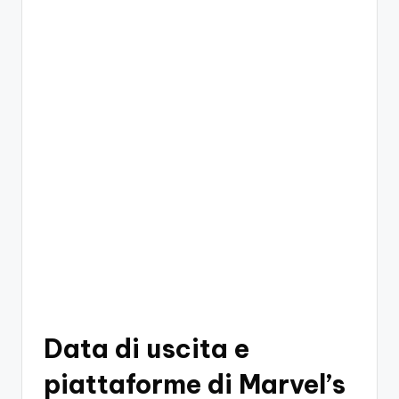
o
c
h
i
Data di uscita e
piattaforme di Marvel’s