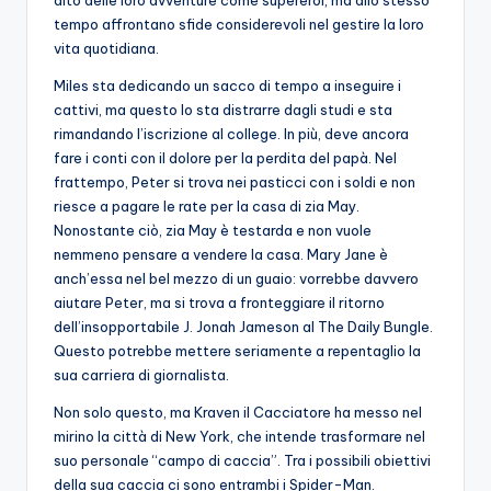
tempo affrontano sfide considerevoli nel gestire la loro
vita quotidiana.
Miles sta dedicando un sacco di tempo a inseguire i
cattivi, ma questo lo sta distrarre dagli studi e sta
rimandando l’iscrizione al college. In più, deve ancora
fare i conti con il dolore per la perdita del papà. Nel
frattempo, Peter si trova nei pasticci con i soldi e non
riesce a pagare le rate per la casa di zia May.
Nonostante ciò, zia May è testarda e non vuole
nemmeno pensare a vendere la casa. Mary Jane è
anch’essa nel bel mezzo di un guaio: vorrebbe davvero
aiutare Peter, ma si trova a fronteggiare il ritorno
dell’insopportabile J. Jonah Jameson al The Daily Bungle.
Questo potrebbe mettere seriamente a repentaglio la
sua carriera di giornalista.
Non solo questo, ma Kraven il Cacciatore ha messo nel
mirino la città di New York, che intende trasformare nel
suo personale “campo di caccia”. Tra i possibili obiettivi
della sua caccia ci sono entrambi i Spider-Man.