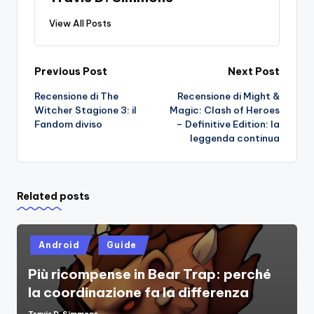
View All Posts
Post
Previous Post
Next Post
Recensione di The
Recensione di Might &
navigation
Witcher Stagione 3: il
Magic: Clash of Heroes
Fandom diviso
– Definitive Edition: la
leggenda continua
Related posts
Posted
Android
Guide
in
Più ricompense in Bear Trap: perché
la coordinazione fa la differenza