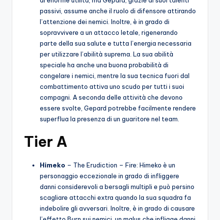
di enorme utilità, ma Gepard, grazie ai suoi talenti
passivi, assume anche il ruolo di difensore attirando
l’attenzione dei nemici. Inoltre, è in grado di
sopravvivere a un attacco letale, rigenerando
parte della sua salute e tutta l’energia necessaria
per utilizzare l’abilità suprema. La sua abilità
speciale ha anche una buona probabilità di
congelare i nemici, mentre la sua tecnica fuori dal
combattimento attiva uno scudo per tutti i suoi
compagni. A seconda delle attività che devono
essere svolte, Gepard potrebbe facilmente rendere
superflua la presenza di un guaritore nel team.
Tier A
Himeko
– The Erudiction – Fire: Himeko è un
personaggio eccezionale in grado di infliggere
danni considerevoli a bersagli multipli e può persino
scagliare attacchi extra quando la sua squadra fa
indebolire gli avversari. Inoltre, è in grado di causare
l’effetto Burn sui nemici, un malus che infligge danni