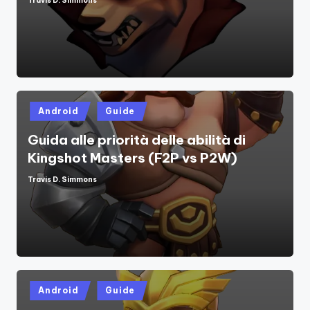
Travis D. Simmons
Posted
by
Posted
Android
Guide
in
Guida alle priorità delle abilità di
Kingshot Masters (F2P vs P2W)
Travis D. Simmons
Posted
by
Posted
Android
Guide
in