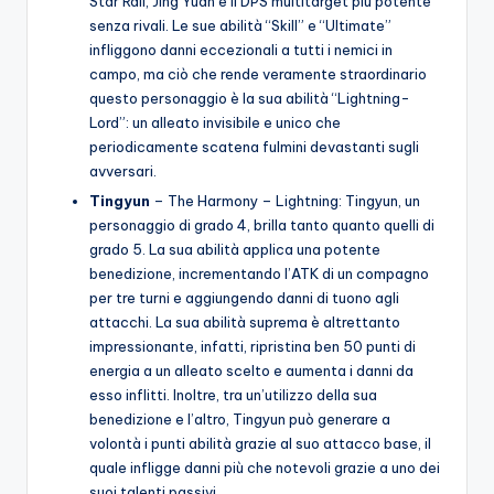
Star Rail, Jing Yuan è il DPS multitarget più potente
senza rivali. Le sue abilità “Skill” e “Ultimate”
infliggono danni eccezionali a tutti i nemici in
campo, ma ciò che rende veramente straordinario
questo personaggio è la sua abilità “Lightning-
Lord”: un alleato invisibile e unico che
periodicamente scatena fulmini devastanti sugli
avversari.
Tingyun
– The Harmony – Lightning: Tingyun, un
personaggio di grado 4, brilla tanto quanto quelli di
grado 5. La sua abilità applica una potente
benedizione, incrementando l’ATK di un compagno
per tre turni e aggiungendo danni di tuono agli
attacchi. La sua abilità suprema è altrettanto
impressionante, infatti, ripristina ben 50 punti di
energia a un alleato scelto e aumenta i danni da
esso inflitti. Inoltre, tra un’utilizzo della sua
benedizione e l’altro, Tingyun può generare a
volontà i punti abilità grazie al suo attacco base, il
quale infligge danni più che notevoli grazie a uno dei
suoi talenti passivi.