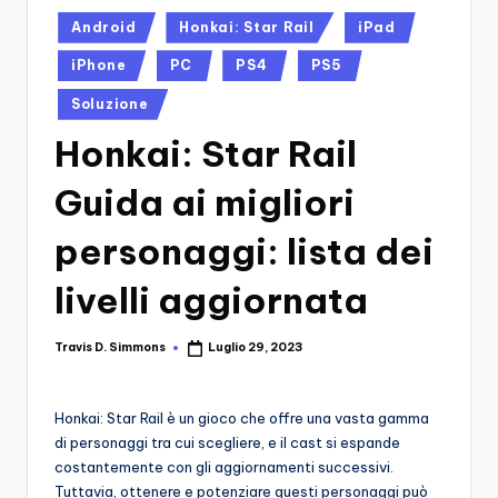
si
Migliori
Posted
Android
Honkai: Star Rail
iPad
Giochi,
n
in
Recensioni
iPhone
PC
PS4
PS5
-
Dettagliate,
Il
Soluzione
Guide
E
B
Honkai: Star Rail
Notizie
l
Dal
Guida ai migliori
Mondo
o
Dei
personaggi: lista dei
g
Giochi.
d
livelli aggiornata
e
Travis D. Simmons
Luglio 29, 2023
Posted
i
by
V
Honkai: Star Rail è un gioco che offre una vasta gamma
e
di personaggi tra cui scegliere, e il cast si espande
costantemente con gli aggiornamenti successivi.
ri
Tuttavia, ottenere e potenziare questi personaggi può