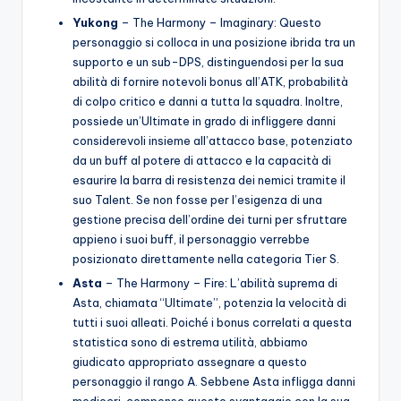
Yukong
– The Harmony – Imaginary: Questo
personaggio si colloca in una posizione ibrida tra un
supporto e un sub-DPS, distinguendosi per la sua
abilità di fornire notevoli bonus all’ATK, probabilità
di colpo critico e danni a tutta la squadra. Inoltre,
possiede un’Ultimate in grado di infliggere danni
considerevoli insieme all’attacco base, potenziato
da un buff al potere di attacco e la capacità di
esaurire la barra di resistenza dei nemici tramite il
suo Talent. Se non fosse per l’esigenza di una
gestione precisa dell’ordine dei turni per sfruttare
appieno i suoi buff, il personaggio verrebbe
posizionato direttamente nella categoria Tier S.
Asta
– The Harmony – Fire: L’abilità suprema di
Asta, chiamata “Ultimate”, potenzia la velocità di
tutti i suoi alleati. Poiché i bonus correlati a questa
statistica sono di estrema utilità, abbiamo
giudicato appropriato assegnare a questo
personaggio il rango A. Sebbene Asta infligga danni
mediocri, compenso questo svantaggio con la sua