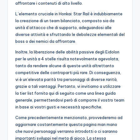
affrontare i contenuti di alto livello.
L’elemento cruciale in Honkai: Star Rail è indubbiamente
la creazione di un team bilanciato, composto sia da
unità d’attacco che di supporto, adeguandosi alle
diverse attività e sfruttando le debolezze elementali del
boss o dei nemici da affrontare.
Inoltre, la liberazione delle abilità passive degli Eidolon
per le unità a 4 stelle risulta notevolmente agevolata,
tanto da rendere alcune di queste unità altrettanto
competitive delle controparti più rare. Di conseguenza,
vi è un’elevata parità tra personaggi di diverse rarità,
grazie a tali vantaggi. Pertanto, vi invitiamo a utilizzare
la tier list fornita qui di seguito come una linea guida
generale, permettendovi però di comporre il vostro team
in base ai vostri gusti e necessità specifiche.
Come precedentemente menzionato, provvederemo ad
aggiornare costantemente questa pagina man mano
che nuovi personaggi verranno introdotti o ci saranno
importanti sviluppi nel meta di gioco. La stessa