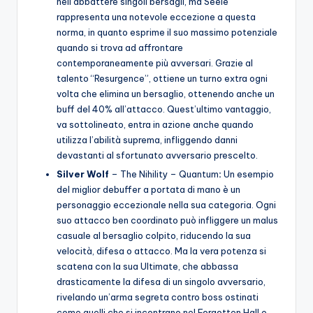
nell’abbattere singoli bersagli, ma Seele
rappresenta una notevole eccezione a questa
norma, in quanto esprime il suo massimo potenziale
quando si trova ad affrontare
contemporaneamente più avversari. Grazie al
talento “Resurgence”, ottiene un turno extra ogni
volta che elimina un bersaglio, ottenendo anche un
buff del 40% all’attacco. Quest’ultimo vantaggio,
va sottolineato, entra in azione anche quando
utilizza l’abilità suprema, infliggendo danni
devastanti al sfortunato avversario prescelto.
Silver Wolf
– The Nihility – Quantum
:
Un esempio
del miglior debuffer a portata di mano è un
personaggio eccezionale nella sua categoria. Ogni
suo attacco ben coordinato può infliggere un malus
casuale al bersaglio colpito, riducendo la sua
velocità, difesa o attacco. Ma la vera potenza si
scatena con la sua Ultimate, che abbassa
drasticamente la difesa di un singolo avversario,
rivelando un’arma segreta contro boss ostinati
come quelli che si incontrano nel Forgotten Hall e