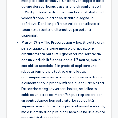
moltiplicatore offensivo. Un altro vantaggio è dato
da uno dei suoi bonus passivi, che gli conferisce il
50% di probabilità di aumentare la sua statistica di
velocità dopo un attacco andato a segno. In
definitiva, Dan Heng offre un valido contributo al
team nonostante le alternative più potenti
disponibili.
March 7th
– The Preservation – Ice: Si tratta di un
personaggio che viene messo a disposizione
gratuitamente per tutti i giocatori, ma sorprende
con un kit di abilità eccezionale. Il 7 marzo, con la
sua abilità speciale, è in grado di applicare una
robusta barriera protettiva a un alleato,
contemporaneamente rimuovendo uno svantaggio
e aumentando la probabilità che quest’ultimo attiri
l’attenzione degli avversari. Inoltre, se l’alleato
subisce un attacco, March 7th può rispondere con
un contrattacco ben calibrato. La sua abilità
suprema non infligge danni particolarmente elevati,
ma è in grado di colpire tutti i nemici e ha un’elevata
probabilità di congelarli.