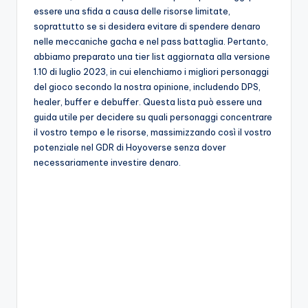
A
essere una sfida a causa delle risorse limitate,
soprattutto se si desidera evitare di spendere denaro
p
nelle meccaniche gacha e nel pass battaglia. Pertanto,
p
abbiamo preparato una tier list aggiornata alla versione
1.10 di luglio 2023, in cui elenchiamo i migliori personaggi
a
del gioco secondo la nostra opinione, includendo DPS,
s
healer, buffer e debuffer. Questa lista può essere una
guida utile per decidere su quali personaggi concentrare
si
il vostro tempo e le risorse, massimizzando così il vostro
o
potenziale nel GDR di Hoyoverse senza dover
necessariamente investire denaro.
n
a
ti
d
i
G
i