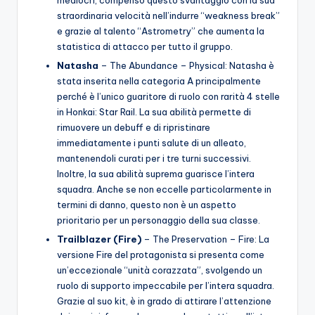
straordinaria velocità nell’indurre “weakness break”
e grazie al talento “Astrometry” che aumenta la
statistica di attacco per tutto il gruppo.
Natasha
– The Abundance – Physical: Natasha è
stata inserita nella categoria A principalmente
perché è l’unico guaritore di ruolo con rarità 4 stelle
in Honkai: Star Rail. La sua abilità permette di
rimuovere un debuff e di ripristinare
immediatamente i punti salute di un alleato,
mantenendoli curati per i tre turni successivi.
Inoltre, la sua abilità suprema guarisce l’intera
squadra. Anche se non eccelle particolarmente in
termini di danno, questo non è un aspetto
prioritario per un personaggio della sua classe.
Trailblazer (Fire)
– The Preservation – Fire: La
versione Fire del protagonista si presenta come
un’eccezionale “unità corazzata”, svolgendo un
ruolo di supporto impeccabile per l’intera squadra.
Grazie al suo kit, è in grado di attirare l’attenzione