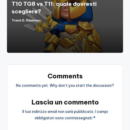
T10 TG8 vs T11: quale dovresti
scegliere?
Travis D. Simmons
Posted
by
Comments
No comments yet. Why don’t you start the discussion?
Lascia un commento
Il tuo indirizzo email non sarà pubblicato.
I campi
obbligatori sono contrassegnati
*