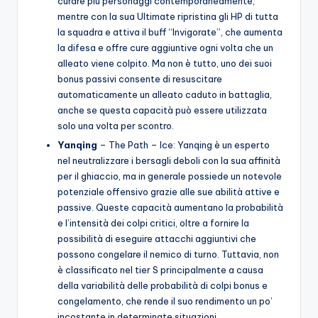
curare più personaggi contemporaneamente,
mentre con la sua Ultimate ripristina gli HP di tutta
la squadra e attiva il buff “Invigorate”, che aumenta
la difesa e offre cure aggiuntive ogni volta che un
alleato viene colpito. Ma non è tutto, uno dei suoi
bonus passivi consente di resuscitare
automaticamente un alleato caduto in battaglia,
anche se questa capacità può essere utilizzata
solo una volta per scontro.
Yanqing
– The Path – Ice: Yanqing è un esperto
nel neutralizzare i bersagli deboli con la sua affinità
per il ghiaccio, ma in generale possiede un notevole
potenziale offensivo grazie alle sue abilità attive e
passive. Queste capacità aumentano la probabilità
e l’intensità dei colpi critici, oltre a fornire la
possibilità di eseguire attacchi aggiuntivi che
possono congelare il nemico di turno. Tuttavia, non
è classificato nel tier S principalmente a causa
della variabilità delle probabilità di colpi bonus e
congelamento, che rende il suo rendimento un po’
incostante in determinate situazioni.