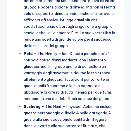
dei nemici, fornendo uno scudo protettivo all’intero
gruppo e potenziandone la difesa. Ma non si ferma
solo al supporto, dimostrando anche una notevole
efficacia offensiva. Infligge danni più che
soddisfacenti sia a bersagli singoli che a gruppi di
nemici deboli all’elemento Fire. La sua versatilità lo
rende una scelta di grande valore per il successo
delle missioni del gruppo.
Pela
– The Nihility – Ice: Questa piccola abilità
non solo causa danni moderati con l’elemento
ghiaccio, ma è in grado anche di cancellare un
vantaggio degli avversari e ridurne la resistenza
all’elemento ghiaccio. Tuttavia, il punto forte di
questa abilità suprema è la sua capacità di
abbassare la difesa di tutti i nemici per due turni,
rendendola uno dei debuff più preziosi del gioco.
Sushang
– The Hunt – Physical: Abbiamo incluso
questo personaggio di livello 4 nella categoria A
grazie alla sua eccezionale abilità di infliggere
danni elevati e alla sua potente Ultimate, che